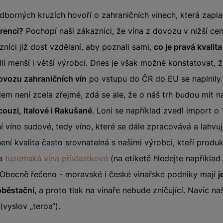
dborných kruzích hovoří o zahraničních vínech, která zapl
renci?
Pochopí naši zákazníci, že vína z dovozu v nižší cen
zníci již dost vzdělaní, aby poznali sami,
co je pravá kvalit
li menší i větší výrobci. Dnes je však možné konstatovat, 
ovozu zahraničních vín
po vstupu do ČR do EU se naplnily.
m není zcela zřejmé, zdá se ale, že o náš trh budou mít 
couzi, Italové i Rakušané
. Loni se například zvedl import o 
lní víno sudové, tedy víno, které se dále zpracovává a lahvu
není kvalita často srovnatelná s našimi výrobci, kteří produku
na
tuzemská vína přívlastková
(na etiketě hledejte například
 Obecně řečeno - moravské i české vinařské podniky mají
j
oběstační
, a proto tlak na vinaře nebude zničující. Navíc na
(vyslov „teroa“).