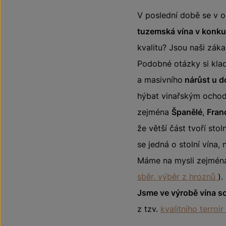
V poslední době se v o
tuzemská vína v konku
kvalitu? Jsou naši záka
Podobné otázky si klad
a masivního
nárůst u d
hýbat vinařským ochode
zejména
Španělé
,
Fran
že větší část tvoří sto
se jedná o stolní vína, 
Máme na mysli zejmé
sběr, výběr z hroznů
).
Jsme ve výrobě vína s
z tzv.
kvalitního terroir