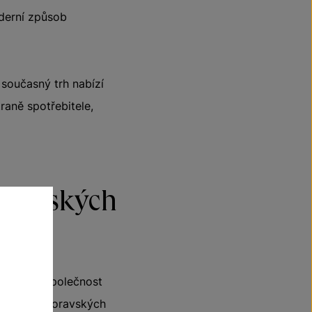
oderní způsob
 současný trh nabízí
raně spotřebitele,
 z českých
udovala společnost
 hlavních moravských