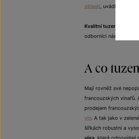
oblastí
, uvádí
odrůdy
, 
Kvalitní tuzemská bíl
odborníci nás často přir
A co tuze
Mají rovněž své nepopí
francouzských vinařů. 
prodejem francouzskýc
vín
. A tak jako v zele
šířkách robustní a vys
vína,
která odpovídají n