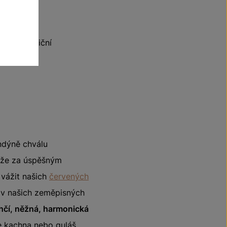
tí.
Zahraniční
ondýně chválu
, že za úspěšným
 vážit našich
červených
i v našich zeměpisných
ehčí, něžná, harmonická
je kachna nebo guláš,