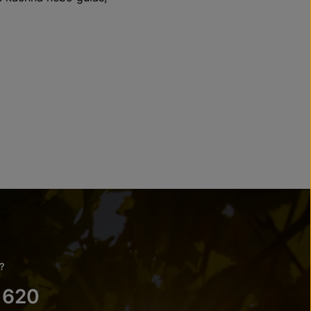
?
 620