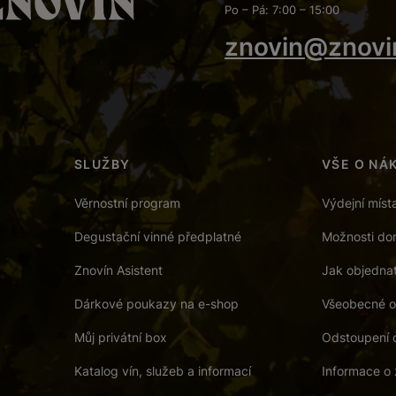
Po – Pá: 7:00 – 15:00
znovin@znovi
SLUŽBY
VŠE O NÁ
Věrnostní program
Výdejní míst
Degustační vinné předplatné
Možnosti dor
Znovín Asistent
Jak objedna
Dárkové poukazy na e-shop
Všeobecné o
Můj privátní box
Odstoupení 
Katalog vín, služeb a informací
Informace o 