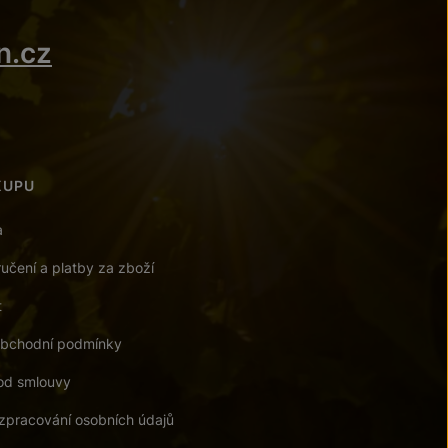
n.cz
KUPU
a
učení a platby za zboží
t
bchodní podmínky
od smlouvy
zpracování osobních údajů