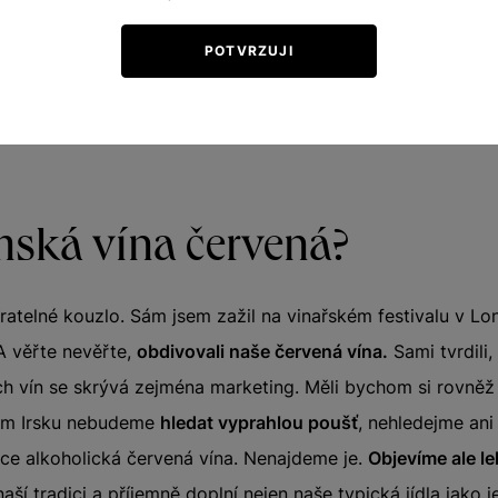
kterým se nejlépe ve zmíněných oblastech daří.
POTVRZUJI
á vína mohou konkurovat vínům ze známých světových oblas
ovnávají k Alsasku. A bílá vína z Alsaska patří mezi elitu.
mská vína červená?
ratelné kouzlo. Sám jsem zažil na vinařském festivalu v L
A věřte nevěřte,
obdivovali naše červená vína.
Sami tvrdili
h vín se skrývá zejména marketing. Měli bychom si rovněž
ném Irsku nebudeme
hledat vyprahlou poušť
, nehledejme an
oce alkoholická červená vína. Nenajdeme je.
Objevíme ale l
aší tradici a příjemně doplní nejen naše typická jídla jako 