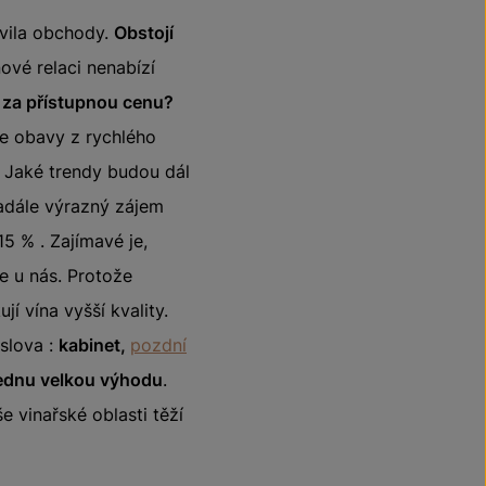
avila obchody.
Obstojí
ové relaci nenabízí
a za přístupnou cenu?
že obavy z rychlého
 Jaké trendy budou dál
nadále výrazný zájem
15 % . Zajímavé je,
je u nás. Protože
jí vína vyšší kvality.
 slova :
kabinet,
pozdní
ednu velkou výhodu
.
še vinařské oblasti těží