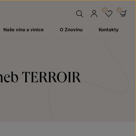
Hledat
Přihlásit
Oblíben
Ko
Naše vína a vinice
O Znovínu
Kontakty
se
aneb TERROIR