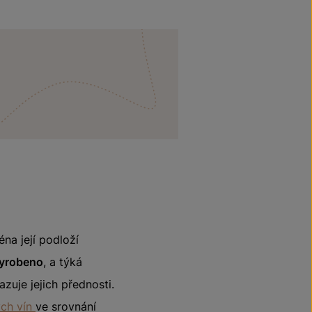
na její podloží
vyrobeno
, a týká
zuje jejich přednosti.
ch vín
ve srovnání