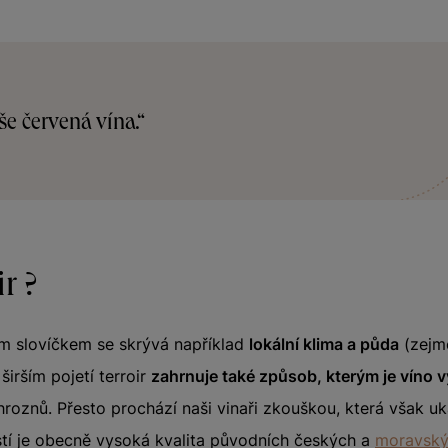
še červená vína.“
ir ?
m slovíčkem se skrývá například
lokální klima a půda
(zejmé
 širším pojetí terroir
zahrnuje také způsob, kterým je víno 
roznů. Přesto prochází naši vinaři zkouškou, která však uka
í je obecně vysoká kvalita původních českých a
moravský