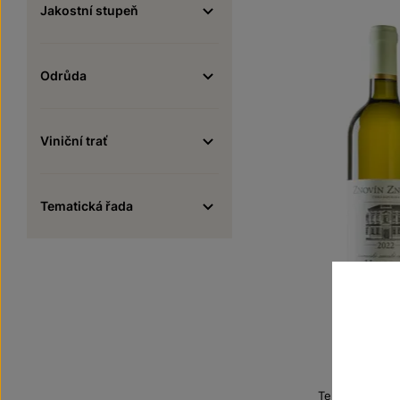
Jakostní stupeň
Odrůda
Viniční trať
Tematická řada
Viogni
Terroir - toulk