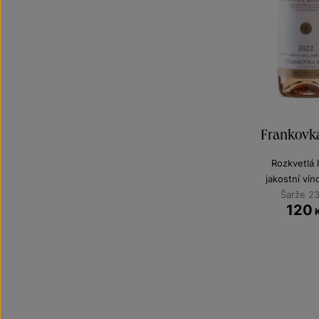
Frankovka
Rozkvetlá 
jakostní ví
Šarže 2
120