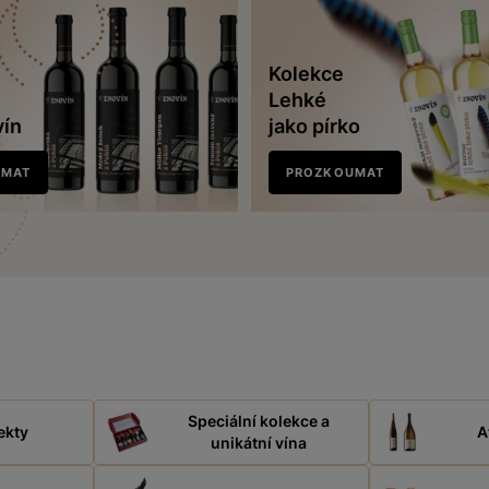
Kolekce
Lehké
vín
jako pírko
UMAT
PROZKOUMAT
Speciální kolekce a
ekty
A
unikátní vína