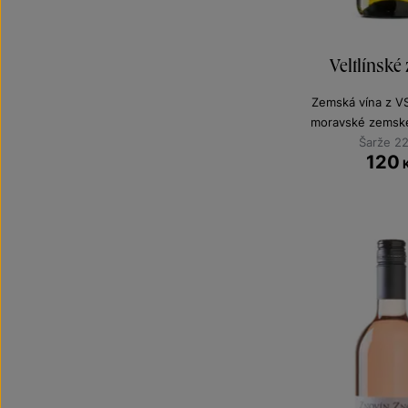
Veltlínské
Zemská vína z V
moravské zemské
Šarže 2
120