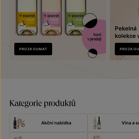
Pekelná
kolekce 
Nově
PROZKOUMAT
PROZKO
v prodeji
Kategorie produktů
Akční nabídka
Vína a s