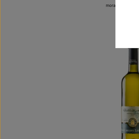
moravské zemské
Šarže 2
170