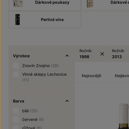
Dárkové poukazy
Dárkové 
Perlivá vína
Ročník:
Ročník:
Výrobce
1998
2013
Znovín Znojmo
(28)
Vinné sklepy Lechovice
Nejnovější
Nejlevn
(11)
Barva
bílé
(25)
červené
(8)
růžové
(6)