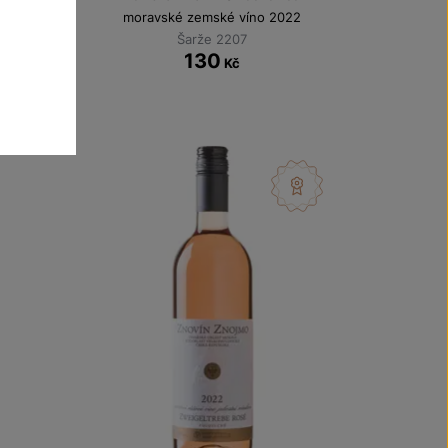
moravské zemské víno 2022
Šarže 2207
130
Kč