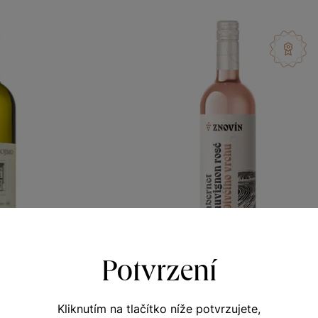
Potvrzení
er
Cabernet Sauvignon rosé
Kliknutím na tlačítko níže potvrzujete,
y vinicemi
Terroir - toulky vinicemi