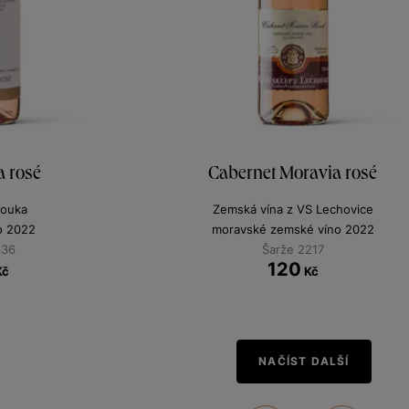
 rosé
Cabernet Moravia rosé
louka
Zemská vína z VS Lechovice
no 2022
moravské zemské víno 2022
336
Šarže 2217
120
Kč
Kč
NAČÍST DALŠÍ