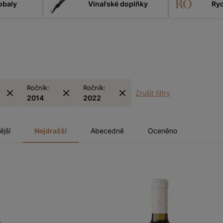
obaly
Vinařské doplňky
Ryc
Ročník:
Ročník:
Zrušit filtry
2014
2022
ější
Nejdražší
Abecedně
Oceněno