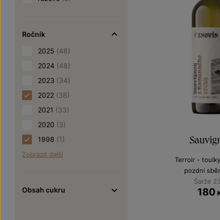
Ročník
2025
(48)
2024
(48)
2023
(34)
2022
(38)
2021
(33)
2020
(3)
Sauvig
1998
(1)
Zobrazit další
Terroir - toulk
pozdní sbě
Šarže 2
Obsah cukru
180