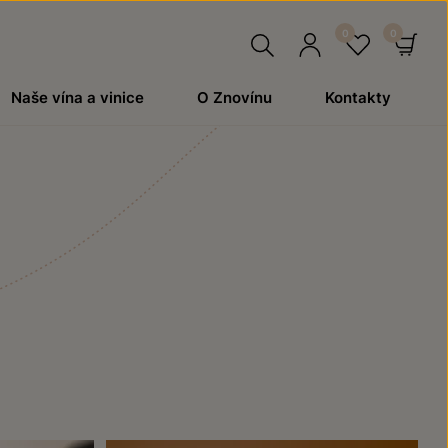
Hledat
Přihlásit
Oblíben
Ko
Naše vína a vinice
O Znovínu
Kontakty
se