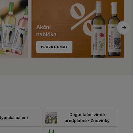
Akční
nabídka
PROZKOUMAT
Degustační vinné
typická baleni
předplatné - Znovínky