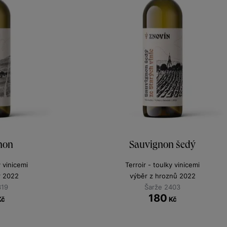
non
Sauvignon šedý
y vinicemi
Terroir - toulky vinicemi
r 2022
výběr z hroznů 2022
319
Šarže 2403
180
Kč
Kč