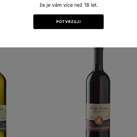
že je vám více než 18 let.
 víno 2022
pozdní sběr 2022
325
Šarže 2335
170
Kč
Kč
POTVRZUJI