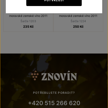
POTVRZUJI
Cuvée starých odrůd
Tramín červený
Unikátní archivní vína
Unikátní archivní vína
moravské zemské víno 2011
moravské zemské víno 2011
Šarže 1203
Šarže 1224
235
Kč
250
Kč
POTŘEBUJETE PORADIT?
+420 515 266 620