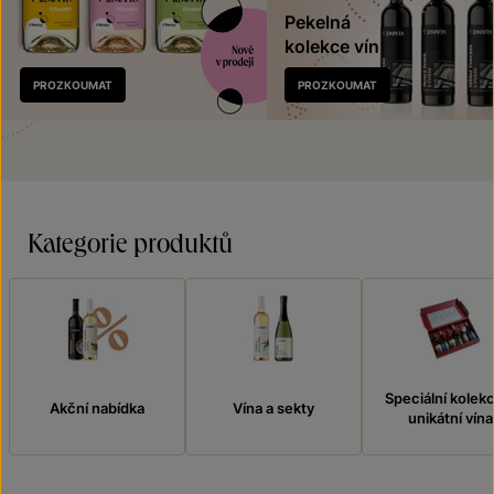
Pekelná
kolekce vín
Nově
PROZKOUMAT
PROZKOUMAT
v prodeji
Kategorie produktů
Speciální kolek
Akční nabídka
Vína a sekty
unikátní vína