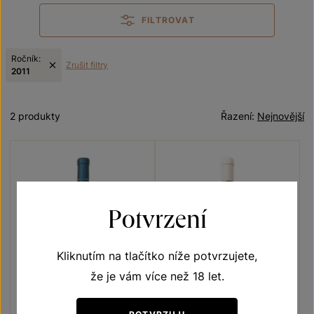
FILTROVAT
Ročník:
Zrušit filtry
2011
2 produkty
Řazení:
Nejnovější
Potvrzení
Kliknutím na tlačítko níže potvrzujete,
že je vám více než 18 let.