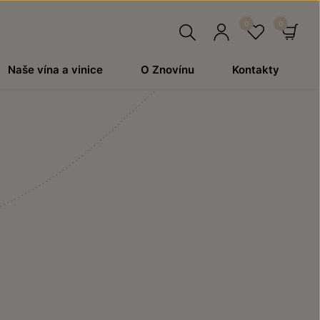
Hledat
Přihlásit
Oblíben
Ko
Naše vína a vinice
O Znovínu
Kontakty
se