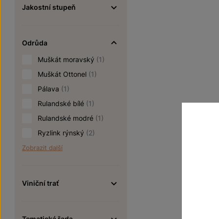
Jakostní stupeň
Odrůda
Muškát moravský
(1)
Muškát Ottonel
(1)
Pálava
(1)
Rulandské bílé
(1)
Rulandské modré
(1)
Ryzlink rýnský
(2)
Zobrazit další
Viniční trať
Tematická řada