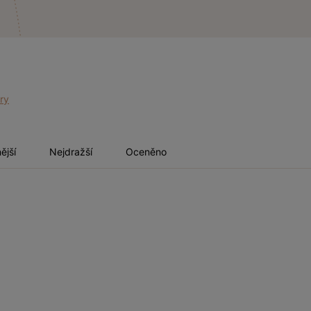
try
ější
Nejdražší
Oceněno