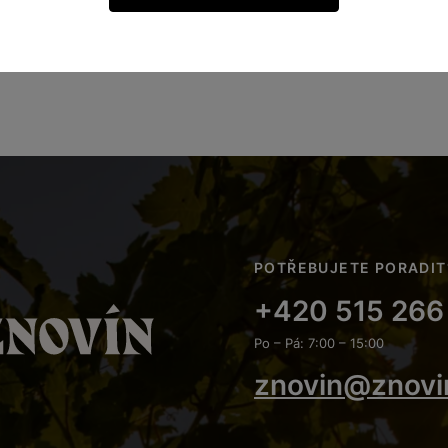
POTŘEBUJETE PORADIT
+420 515 266
Po – Pá: 7:00 – 15:00
znovin@znovi