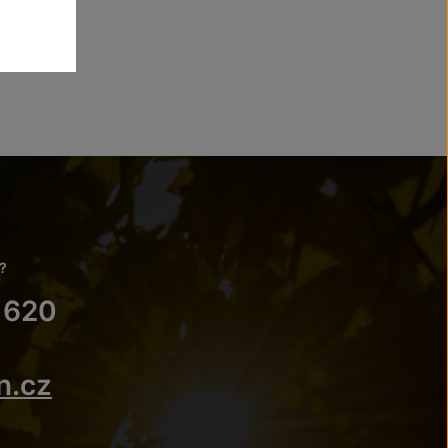
?
 620
n.cz