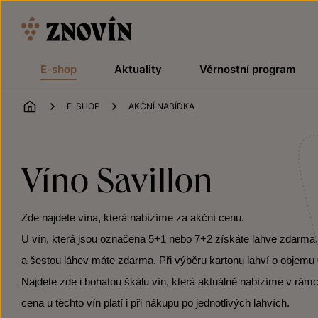
Přeskočit na obsah
E-shop
Aktuality
Věrnostní program
ÚVOD
E-SHOP
AKČNÍ NABÍDKA
Víno Savillon
Zde najdete vína, která nabízíme za akční cenu.
U vín, která jsou označena 5+1 nebo 7+2 získáte lahve zdarma. Po
a šestou láhev máte zdarma. Při výběru kartonu lahví o objemu 0
Najdete zde i bohatou škálu vín, která aktuálně nabízíme v rámc
cena u těchto vín platí i při nákupu po jednotlivých lahvích.