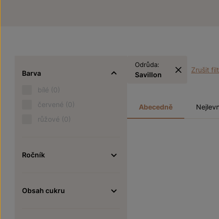
Odrůda:
Zrušit fil
Barva
Savillon
bílé
(0)
červené
(0)
Abecedně
Nejlevn
růžové
(0)
Ročník
Obsah cukru