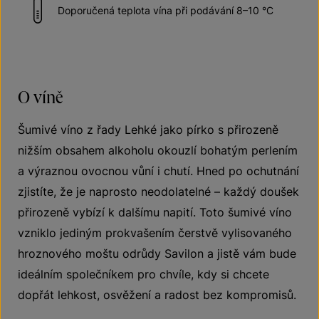
Doporučená teplota vína při podávání 8–10 °C
O víně
Šumivé víno z řady Lehké jako pírko s přirozeně
nižším obsahem alkoholu okouzlí bohatým perlením
a výraznou ovocnou vůní i chutí. Hned po ochutnání
zjistíte, že je naprosto neodolatelné – každý doušek
přirozeně vybízí k dalšímu napití. Toto šumivé víno
vzniklo jediným prokvašením čerstvě vylisovaného
hroznového moštu odrůdy Savilon a jistě vám bude
ideálním společníkem pro chvíle, kdy si chcete
dopřát lehkost, osvěžení a radost bez kompromisů.