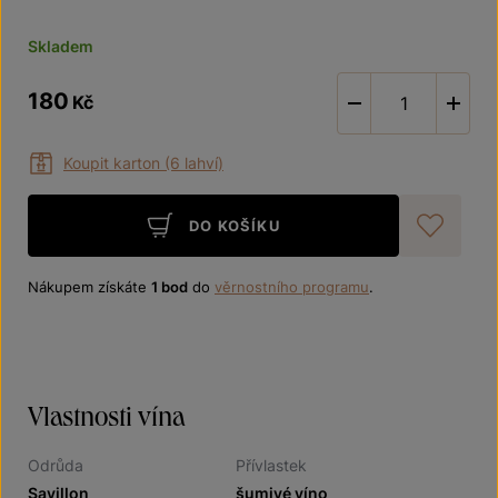
Skladem
180
Kč
-
Koupit karton (6 lahví)
DO KOŠÍKU
Při
Nákupem získáte
1 bod
do
věrnostního programu
.
Vlastnosti vína
Odrůda
Přívlastek
Savillon
šumivé víno