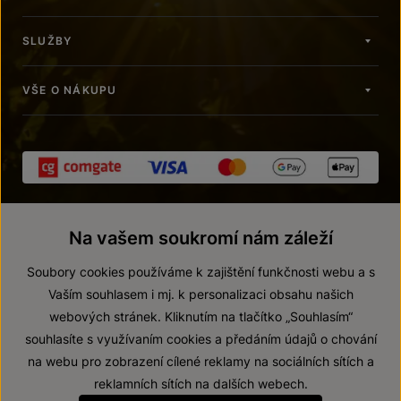
SLUŽBY
VŠE O NÁKUPU
Na vašem soukromí nám záleží
Soubory cookies používáme k zajištění funkčnosti webu a s
Vaším souhlasem i mj. k personalizaci obsahu našich
webových stránek. Kliknutím na tlačítko „Souhlasím“
© 2026 ZNOVÍN ZNOJMO, a. s.
souhlasíte s využívaním cookies a předáním údajů o chování
Vnitřní oznamovací systém (whistleblowing)
na webu pro zobrazení cílené reklamy na sociálních sítích a
Prohlášení o přístupnosti
reklamních sítích na dalších webech.