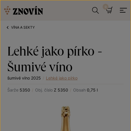
Přeskočit na obsah
Hledat
Košík
VÍNA A SEKTY
Lehké jako pírko -
Šumivé víno
šumivé víno 2025
/
Lehké jako pírko
Šarže
5350
/
Obj. číslo
Z 5350
/
Obsah
0,75 l