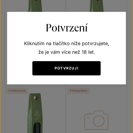
Potvrzení
Kliknutím na tlačítko níže potvrzujete,
že je vám více než 18 let.
Sauvignon
Sauvignon
POTVRZUJI
jakostní víno 2004
jakostní víno 2004
Šarže 338
Šarže 339
VYPRODÁNO
VYPRODÁNO