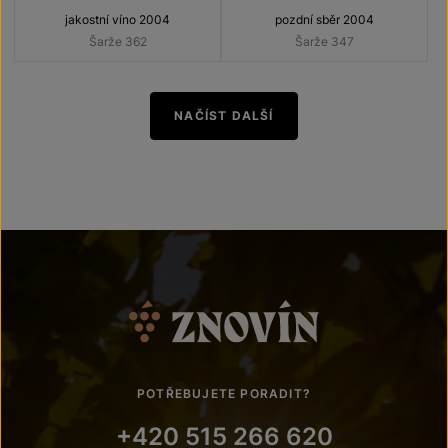
jakostní víno 2004
pozdní sběr 2004
Šarže 362
Šarže 347
NAČÍST DALŠÍ
POTŘEBUJETE PORADIT?
+420 515 266 620