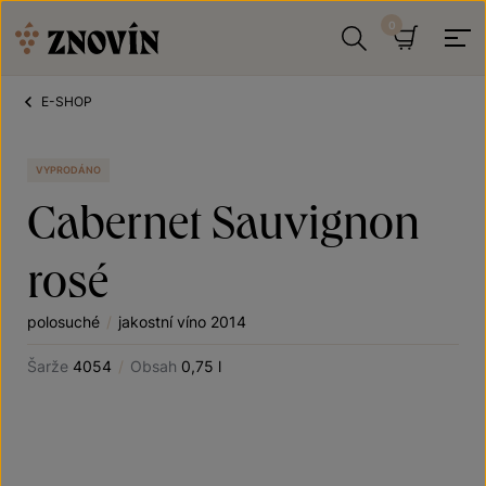
Přeskočit na obsah
Hledat
Košík
E-SHOP
VYPRODÁNO
Cabernet Sauvignon
rosé
polosuché
/
jakostní víno 2014
Šarže
4054
/
Obsah
0,75 l