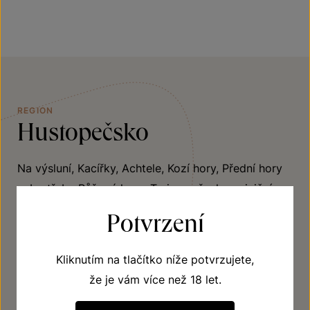
REGION
Hustopečsko
Na výsluní, Kacířky, Achtele, Kozí hory, Přední hory
nebo třeba Růžová hora. To jsou všechno viniční
tratě, které můžete najít na Hustopečsku. A jak už
Potvrzení
jejich názvy napovídají, jedná se o malebná místa
plná zajímavých příběhů. Zároveň jde často o
Kliknutím na tlačítko níže potvrzujete,
terasovité vinice s krásným výhledem na v dáli se
že je vám více než 18 let.
tyčící Pálavu nad zářící vodní hladinou
novomlýnských nádrží.