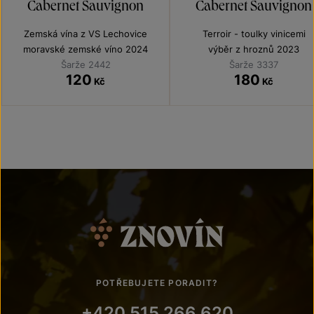
Cabernet Sauvignon
Cabernet Sauvignon
Zemská vína z VS Lechovice
Terroir - toulky vinicemi
moravské zemské víno 2024
výběr z hroznů 2023
Šarže 2442
Šarže 3337
120
180
Kč
Kč
POTŘEBUJETE PORADIT?
+420 515 266 620