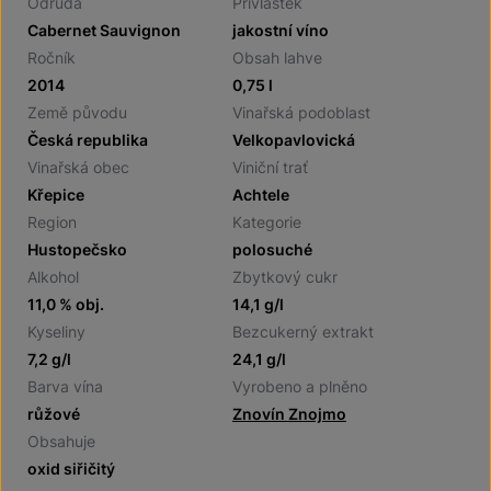
Odrůda
Přívlastek
Cabernet Sauvignon
jakostní víno
Ročník
Obsah lahve
2014
0,75 l
Země původu
Vinařská podoblast
Česká republika
Velkopavlovická
Vinařská obec
Viniční trať
Křepice
Achtele
Region
Kategorie
Hustopečsko
polosuché
Alkohol
Zbytkový cukr
11,0 % obj.
14,1 g/l
Kyseliny
Bezcukerný extrakt
7,2 g/l
24,1 g/l
Barva vína
Vyrobeno a plněno
růžové
Znovín Znojmo
Obsahuje
oxid siřičitý