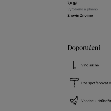
7,0 g/l
Vyrobeno a plněno
Znovín Znojmo
Doporučení
Víno suché
Lze spotřebovat v
Vhodné k drůbež