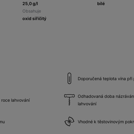
25,0 g/l
bílé
Obsahuje
oxid siřičitý
Doporučená teplota vína při
Odhadovaná doba názrávání 
 roce lahvování
lahvování
ímu
Vhodné k těstovinovým po