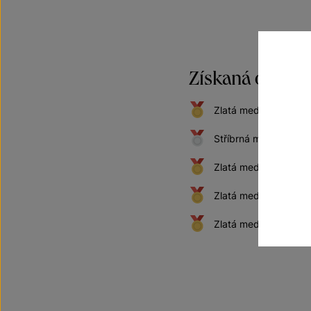
Získaná oceněn
Zlatá medaile na me
Stříbrná medaile na
Zlatá medaile na mez
Zlatá medaile na me
Zlatá medaile na me