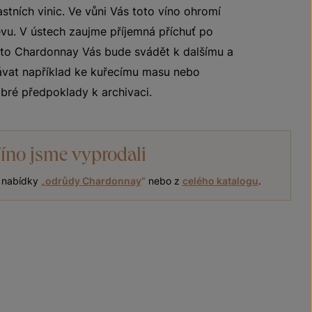
stních vinic. Ve vůni Vás toto víno ohromí
jevu. V ústech zaujme příjemná příchuť po
oto Chardonnay Vás bude svádět k dalšímu a
vat například ke kuřecímu masu nebo
bré předpoklady k archivaci.
íno jsme vyprodali
í nabídky
„
odrůdy Chardonnay
“
nebo z
celého katalogu
.