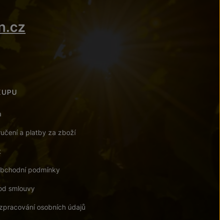
n.cz
KUPU
a
učení a platby za zboží
t
bchodní podmínky
od smlouvy
zpracování osobních údajů