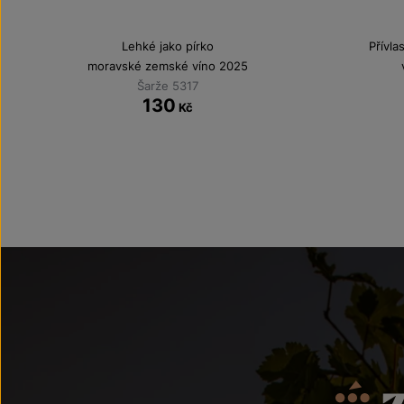
Lehké jako pírko
Přívla
moravské zemské víno 2025
Šarže 5317
130
Kč