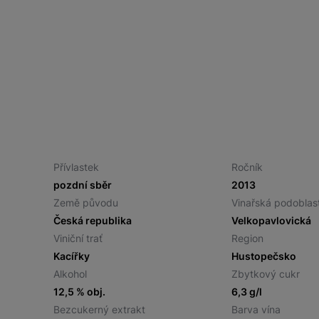
Přívlastek
Ročník
pozdní sběr
2013
Země původu
Vinařská podoblas
Česká republika
Velkopavlovická
Viniční trať
Region
Kacířky
Hustopečsko
Alkohol
Zbytkový cukr
12,5 % obj.
6,3 g/l
Bezcukerný extrakt
Barva vína