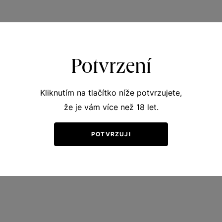
í
Potvrzení
zinárodní soutěži vín „GALERIE RULANDSKÝCH VÍN ČR 2014“ Kyjov
Kliknutím na tlačítko níže potvrzujete,
 „NÁRODNÍ SOUTĚŽI VÍN 2014 – velkopavlovická podoblast“
že je vám více než 18 let.
inárodní soutěži vín „VINOFORUM 2014“ v Trenčíně
POTVRZUJI
zinárodní soutěži vín „GALERIE RULANDSKÝCH VÍN ČR 2015“ Kyjov
zinárodní soutěži vín „HRADECKÝ POHÁR VÍN 2015“