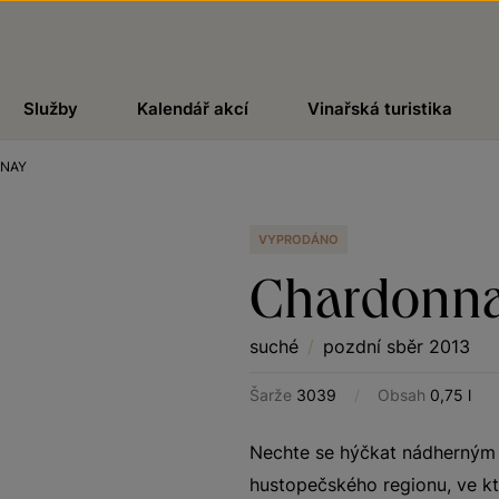
Služby
Kalendář akcí
Vinařská turistika
NAY
VYPRODÁNO
Chardonn
suché
/
pozdní sběr 2013
Šarže
3039
/
Obsah
0,75 l
Nechte se hýčkat nádherným C
hustopečského regionu, ve k