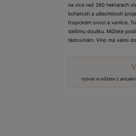
na více než 260 hektarech vla
bohatostí a ušlechtilostí pro
tropickém ovoci a vanilce. T
dalšímu doušku. Můžete podá
těstovinám. Víno má velmi do
V
Vybrat si můžete z aktuáln