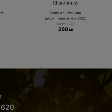
Chardonnay
mi
Sekty a šumivá vína
jakostní šumivé víno 2022
Šarže 2271
260
Kč
?
 620