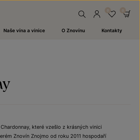
Hledat
Přihlásit
Oblíben
Ko
Naše vína a vinice
O Znovínu
Kontakty
se
ay
hardonnay, které vzešlo z krásných vinici
terém Znovín Znojmo od roku 2011 hospodaří