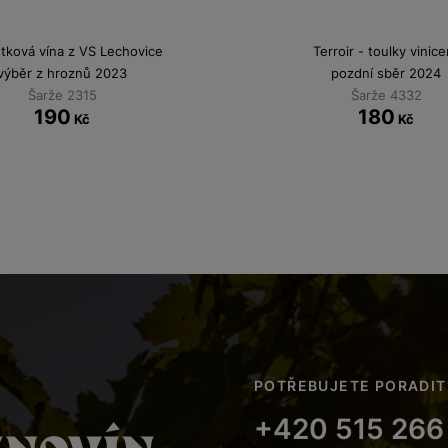
stková vína z VS Lechovice
Terroir - toulky vinice
výběr z hroznů 2023
pozdní sběr 2024
Šarže 2315
Šarže 4332
190
180
Kč
Kč
POTŘEBUJETE PORADIT
+420 515 266