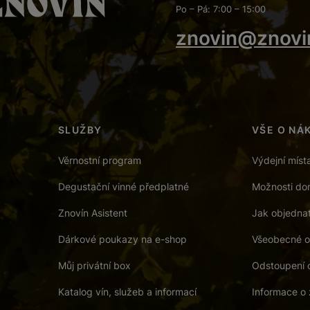
Po – Pá: 7:00 – 15:00
znovin@znovi
SLUŽBY
VŠE O NÁ
Věrnostní program
Výdejní míst
Degustační vinné předplatné
Možnosti dor
Znovín Asistent
Jak objedna
Dárkové poukazy na e-shop
Všeobecné o
Můj privátní box
Odstoupení 
Katalog vín, služeb a informací
Informace o 