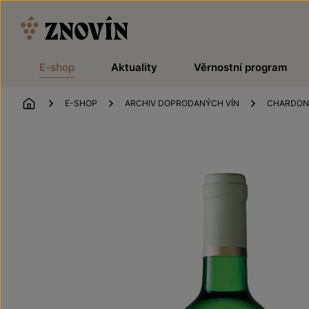
Přeskočit na obsah
E-shop
Aktuality
Věrnostní program
ÚVOD
E-SHOP
ARCHIV DOPRODANÝCH VÍN
CHARDON