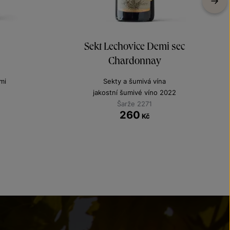
Sekt Lechovice Demi sec
Chardonnay
mi
Sekty a šumivá vína
jakostní šumivé víno 2022
Šarže 2271
260
Kč