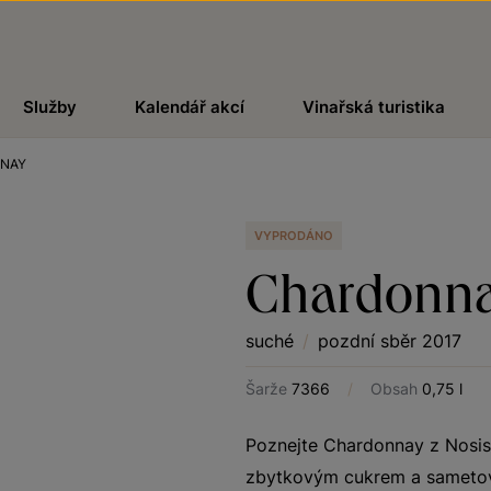
Služby
Kalendář akcí
Vinařská turistika
NAY
VYPRODÁNO
Chardonn
suché
/
pozdní sběr 2017
Šarže
7366
/
Obsah
0,75 l
Poznejte Chardonnay z Nosisla
zbytkovým cukrem a sametov