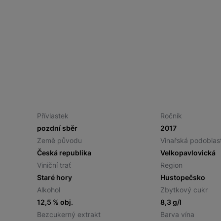
Přívlastek
Ročník
pozdní sběr
2017
Země původu
Vinařská podoblas
Česká republika
Velkopavlovická
Viniční trať
Region
Staré hory
Hustopečsko
Alkohol
Zbytkový cukr
12,5 % obj.
8,3 g/l
Bezcukerný extrakt
Barva vína