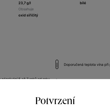
23,7 g/l
bílé
Obsahuje
oxid siřičitý
Doporučená teplota vína při
názrávání 5 až 7 roků od roku
Vhodné k rybám
Potvrzení
inovým pokrmům