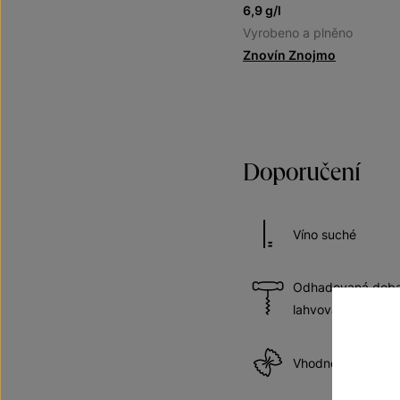
6,9 g/l
Vyrobeno a plněno
Znovín Znojmo
Doporučení
Víno suché
Odhadovaná doba 
lahvování
Vhodné k těstov