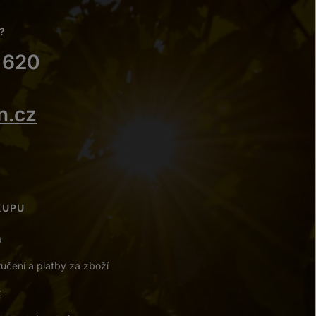
?
 620
n.cz
KUPU
a
učení a platby za zboží
t