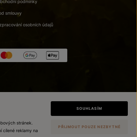
bchodní podmínky
od smlouvy
zpracování osobních údajů
tupnosti
/
Upravit nastavení
SOUHLASÍM
ebových stránek.
PŘIJMOUT POUZE NEZBYTNÉ
í cílené reklamy na