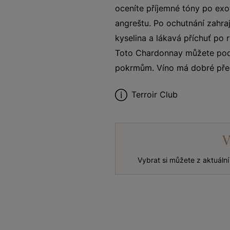
oceníte příjemné tóny po ex
angreštu. Po ochutnání zahra
kyselina a lákavá příchuť po 
Toto Chardonnay můžete pod
pokrmům. Víno má dobré před
Terroir Club
V
Vybrat si můžete z aktuáln