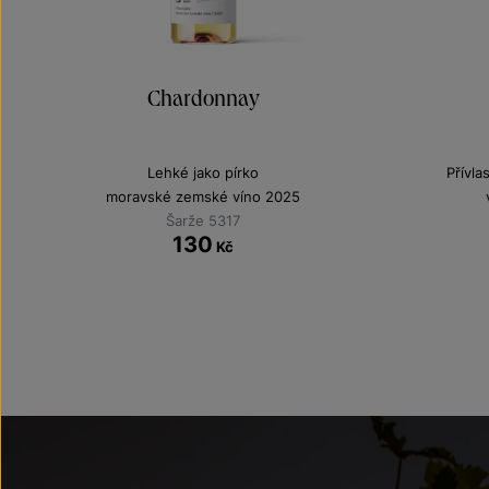
Chardonnay
Lehké jako pírko
Přívla
moravské zemské víno 2025
Šarže 5317
130
Kč