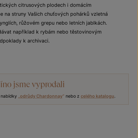
otických citrusových plodech i domácím
je na struny Vašich chuťových pohárků vzletná
rynglích, růžovém grepu nebo letních jablkách.
ávat například k rybám nebo těstovinovým
poklady k archivaci.
íno jsme vyprodali
í nabídky
„
odrůdy Chardonnay
“
nebo z
celého katalogu
.