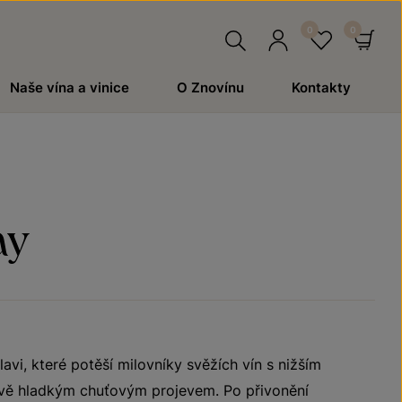
Hledat
Přihlásit
Oblíben
Ko
Naše vína a vinice
O Znovínu
Kontakty
se
ay
vi, které potěší milovníky svěžích vín s nižším
ě hladkým chuťovým projevem. Po přivonění