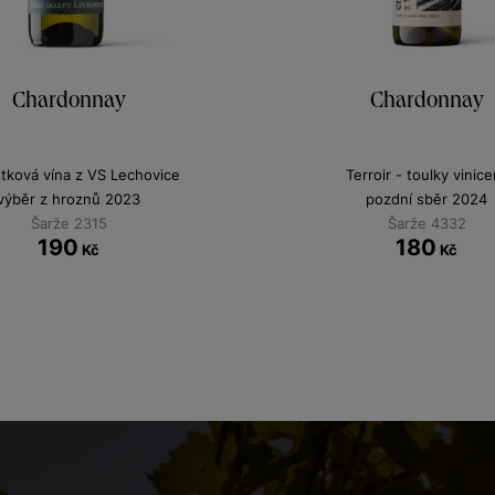
Chardonnay
Chardonnay
stková vína z VS Lechovice
Terroir - toulky vinice
výběr z hroznů 2023
pozdní sběr 2024
Šarže 2315
Šarže 4332
190
180
Kč
Kč