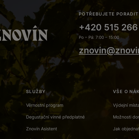
POTŘEBUJETE PORADIT
+420 515 266
Po – Pá: 7:00 – 15:00
znovin@znovi
SLUŽBY
VŠE O NÁ
Věrnostní program
Výdejní míst
Degustační vinné předplatné
Možnosti dor
Znovín Asistent
Jak objedna