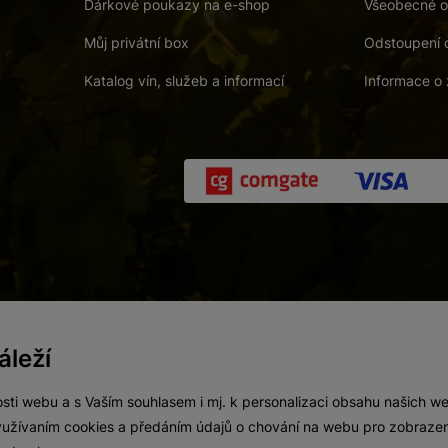
Dárkové poukazy na e-shop
Všeobecné o
Můj privátní box
Odstoupení 
Katalog vín, služeb a informací
Informace o 
 a. s.
/
Vnitřní oznamovací systém (whistleblowing)
/
Prohlášení o přís
leží
Zákaz prodeje alkoholických nápojů osobám mladším 18 let.
Vytvořil
webProgress
sti webu a s Vaším souhlasem i mj. k personalizaci obsahu našich w
 využívaním cookies a předáním údajů o chování na webu pro zobrazen