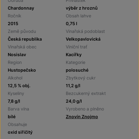
Odrůda
Přívlastek
Chardonnay
výběr z hroznů
Ročník
Obsah lahve
2015
0,75 l
Země původu
Vinařská podoblast
Česká republika
Velkopavlovická
Vinařská obec
Viniční trať
Nosislav
Kacířky
Region
Kategorie
Hustopečsko
polosuché
Alkohol
Zbytkový cukr
12,5 % obj.
11,2 g/l
Kyseliny
Bezcukerný extrakt
7,8 g/l
24,0 g/l
Barva vína
Vyrobeno a plněno
bílé
Znovín Znojmo
Obsahuje
oxid siřičitý