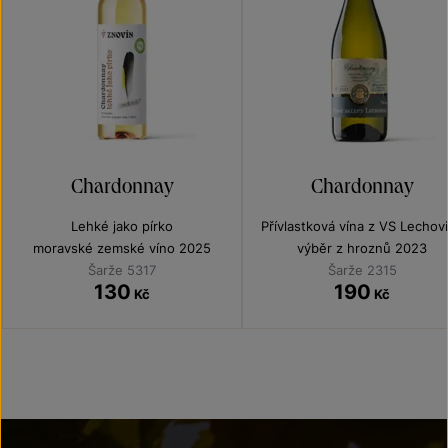
Chardonnay
Chardonnay
Lehké jako pírko
Přívlastková vína z VS Lechov
moravské zemské víno 2025
výběr z hroznů 2023
Šarže 5317
Šarže 2315
130
190
Kč
Kč