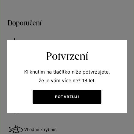
Doporučení
Víno polosuché
Potvrzení
Doporučená teplota vína při podávání 10–12 °C
Kliknutím na tlačítko níže potvrzujete,
že je vám více než 18 let.
Odhadovaná doba názrávání 7 až 9 roků od roku
lahvování
POTVRZUJI
Vhodné k drůbežímu
Vhodné k rybám