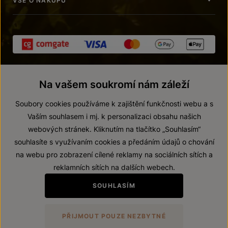
VŠE O NÁKUPU
Na vašem soukromí nám záleží
Soubory cookies používáme k zajištění funkčnosti webu a s
Vaším souhlasem i mj. k personalizaci obsahu našich
webových stránek. Kliknutím na tlačítko „Souhlasím“
© 2026 ZNOVÍN ZNOJMO, a. s.
souhlasíte s využívaním cookies a předáním údajů o chování
Vnitřní oznamovací systém (whistleblowing)
na webu pro zobrazení cílené reklamy na sociálních sítích a
Prohlášení o přístupnosti
reklamních sítích na dalších webech.
Upravit nastavení
SOUHLASÍM
Zákaz prodeje alkoholických nápojů osobám mladším 18 let.
PŘIJMOUT POUZE NEZBYTNÉ
Vytvořil
webProgress