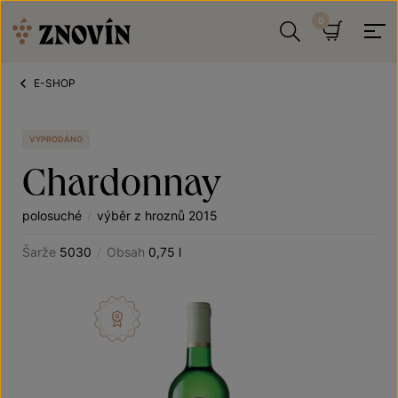
Přeskočit na obsah
Hledat
Košík
E-SHOP
VYPRODÁNO
Chardonnay
polosuché
/
výběr z hroznů 2015
Šarže
5030
/
Obsah
0,75 l