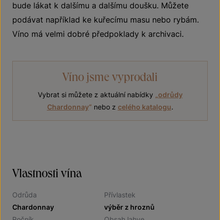
bude lákat k dalšímu a dalšímu doušku. Můžete
podávat například ke kuřecímu masu nebo rybám.
Víno má velmi dobré předpoklady k archivaci.
Víno jsme vyprodali
Vybrat si můžete z aktuální nabídky
„
odrůdy
Chardonnay
“
nebo z
celého katalogu
.
Vlastnosti vína
Odrůda
Přívlastek
Chardonnay
výběr z hroznů
Ročník
Obsah lahve