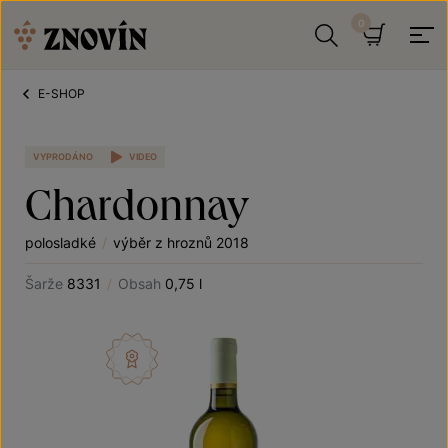
Přeskočit na obsah
Hledat
Košík
E-SHOP
VYPRODÁNO
VIDEO
Chardonnay
polosladké
/
výběr z hroznů 2018
Šarže
8331
/
Obsah
0,75 l