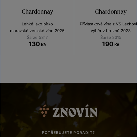
Chardonnay
Chardonnay
Lehké jako pírko
Přívlastková vína z VS Lechov
moravské zemské víno 2025
výběr z hroznů 2023
Šarže 5317
Šarže 2315
130
190
Kč
Kč
POTŘEBUJETE PORADIT?