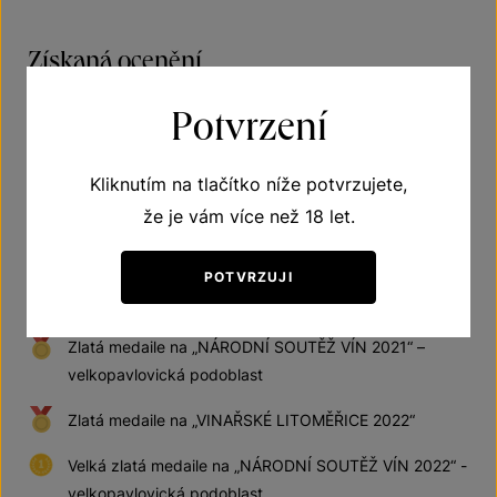
Získaná ocenění
Zlatá medaile na „NÁRODNÍ SOUTĚŽ VÍN 2019" –
Potvrzení
velkopavlovická podoblast
Stříbrná medaile na „SALON VÍN ČR“ pro rok 2021
Kliknutím na tlačítko níže potvrzujete,
že je vám více než 18 let.
Bronzová medaile na „GREAT AMERICAN IWC 2021“
New York, USA
POTVRZUJI
Stříbrná medaile na „VINO BOJNICE 2021“, Slovensko
Zlatá medaile na „NÁRODNÍ SOUTĚŽ VÍN 2021“ –
velkopavlovická podoblast
Zlatá medaile na „VINAŘSKÉ LITOMĚŘICE 2022“
Velká zlatá medaile na „NÁRODNÍ SOUTĚŽ VÍN 2022“ -
velkopavlovická podoblast