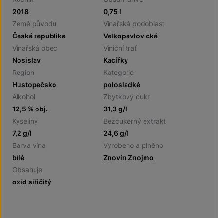
2018
0,75 l
Země původu
Vinařská podoblast
Česká republika
Velkopavlovická
Vinařská obec
Viniční trať
Nosislav
Kacířky
Region
Kategorie
Hustopečsko
polosladké
Alkohol
Zbytkový cukr
12,5 % obj.
31,3 g/l
Kyseliny
Bezcukerný extrakt
7,2 g/l
24,6 g/l
Barva vína
Vyrobeno a plněno
bílé
Znovín Znojmo
Obsahuje
oxid siřičitý