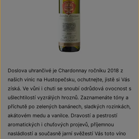
Doslova uhrančivé je Chardonnay ročníku 2018 z
našich vinic na Hustopečsku, ochutnejte, jistě si Vás
získá. Ve vůni i chuti se snoubí odrůdová ovocnost s
ušlechtilostí vyzrálých hroznů. Zaznamenáte tóny a
příchutě po zelených banánech, sladkých rozinkách,
akátovém medu a vanilce. Dravostí a pestrostí
aromatických i chuťových projevů, příjemnou
nasládlostí a současně jarní svěžestí Vás toto víno