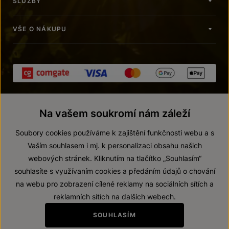
SLUŽBY
VŠE O NÁKUPU
Na vašem soukromí nám záleží
Soubory cookies používáme k zajištění funkčnosti webu a s
Vaším souhlasem i mj. k personalizaci obsahu našich
webových stránek. Kliknutím na tlačítko „Souhlasím“
© 2026 ZNOVÍN ZNOJMO, a. s.
souhlasíte s využívaním cookies a předáním údajů o chování
Vnitřní oznamovací systém (whistleblowing)
na webu pro zobrazení cílené reklamy na sociálních sítích a
Prohlášení o přístupnosti
reklamních sítích na dalších webech.
Upravit nastavení
SOUHLASÍM
Zákaz prodeje alkoholických nápojů osobám mladším 18 let.