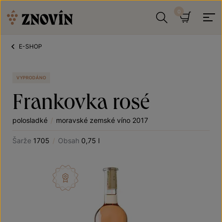
Přeskočit na obsah
Hledat
Košík
E-SHOP
VYPRODÁNO
Frankovka rosé
polosladké
/
moravské zemské víno 2017
Šarže
1705
/
Obsah
0,75 l