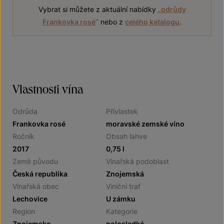
Vybrat si můžete z aktuální nabídky
„
odrůdy
Frankovka rosé
“
nebo z
celého katalogu
.
Vlastnosti vína
Odrůda
Přívlastek
Frankovka rosé
moravské zemské víno
Ročník
Obsah lahve
2017
0,75 l
Země původu
Vinařská podoblast
Česká republika
Znojemská
Vinařská obec
Viniční trať
Lechovice
U zámku
Region
Kategorie
Znojemsko
polosladké