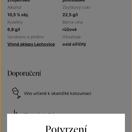
Alkohol
Zbytkový cukr
10,5 % obj.
22,5 g/l
Kyseliny
Barva vína
6,8 g/l
růžové
Vyrobeno a plněno
Obsahuje
Vinné sklepy Lechovice
oxid siřičitý
Doporučení
Víno určené k okamžité konzumaci
Víno polosladké
Potvrzení