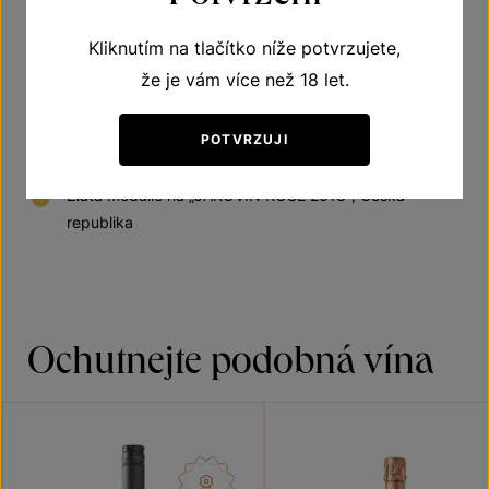
Doporučená teplota vína při podávání 10–12 °C
Kliknutím na tlačítko níže potvrzujete,
že je vám více než 18 let.
POTVRZUJI
Získaná ocenění
Zlatá medaile na „JAROVÍN ROSÉ 2018", Česká
republika
Ochutnejte podobná vína