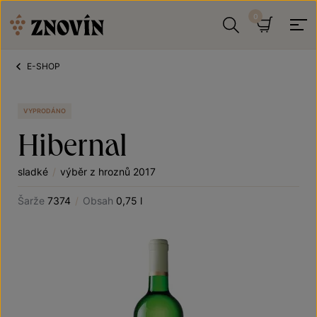
Přeskočit na obsah
Hledat
Košík
E-SHOP
VYPRODÁNO
Hibernal
sladké
/
výběr z hroznů 2017
Šarže
7374
/
Obsah
0,75 l