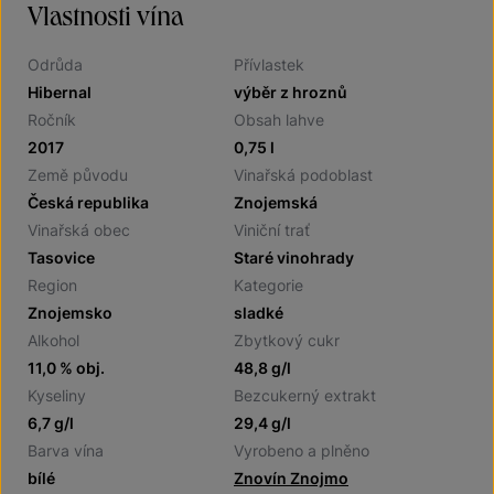
Vlastnosti vína
Odrůda
Přívlastek
Hibernal
výběr z hroznů
Ročník
Obsah lahve
2017
0,75 l
Země původu
Vinařská podoblast
Česká republika
Znojemská
Vinařská obec
Viniční trať
Tasovice
Staré vinohrady
Region
Kategorie
Znojemsko
sladké
Alkohol
Zbytkový cukr
11,0 % obj.
48,8 g/l
Kyseliny
Bezcukerný extrakt
6,7 g/l
29,4 g/l
Barva vína
Vyrobeno a plněno
bílé
Znovín Znojmo