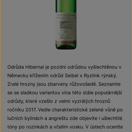
Odrůda Hibernal je pozdní odrůdou vyšlechtěnou v
Německu křížením odrůd Seibel x Ryzlink rýnský.
Zralé hrozny jsou zbarveny růžovošedě. Seznamte
se se sladkou variantou vína této stále populárnější
odrůdy, které vzešlo z velmi vyzrálých hroznů
ročníku 2017. Vedle charakteristické zelené vůně po
lučních bylinách a angreštu zde objevíte i ušlechtilé
tóny po rozinkách a včelím vosku. V ústech oceníte