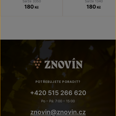
Šarže 3350
Šarže 1340
180
180
Kč
Kč
POTŘEBUJETE PORADIT?
+420 515 266 620
Po – Pá: 7:00 – 15:00
znovin@znovin.cz