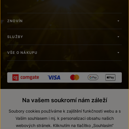
ZNOVÍN
SLUŽBY
VŠE O NÁKUPU
Na vašem soukromí nám záleží
Soubory cookies používáme k zajištění funkčnosti webu a s
Vaším souhlasem i mj. k personalizaci obsahu našich
webových stránek. Kliknutím na tlačítko „Souhlasím“
© 2026 ZNOVÍN ZNOJMO, a. s.