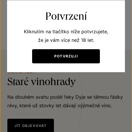
Potvrzení
Vhodné k asijské kuchyni
Kliknutím na tlačítko níže potvrzujete,
že je vám více než 18 let.
POTVRZUJI
VINIČNÍ TRAŤ
Staré vinohrady
Na dlouhém svahu podél řeky Dyje se táhnou řádky
révy, které už stovky let dávají výjimečné víno.
JÍT OBJEVOVAT