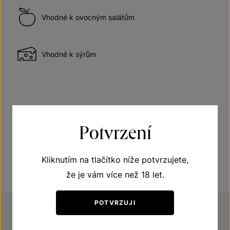
Vhodné k ovocným salátům
Vhodné k sýrům
Získaná ocenění
Potvrzení
Vítěz kategorie na „VINUM JUVENALE 2022“, Brno
Kliknutím na tlačítko níže potvrzujete,
že je vám více než 18 let.
POTVRZUJI