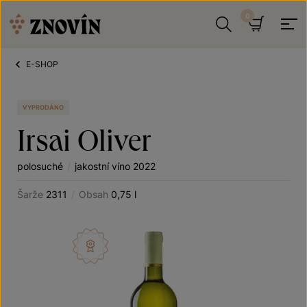
Přeskočit na obsah
Hledat
Košík
E-SHOP
VYPRODÁNO
Irsai Oliver
polosuché
/
jakostní víno 2022
Šarže
2311
/
Obsah
0,75 l