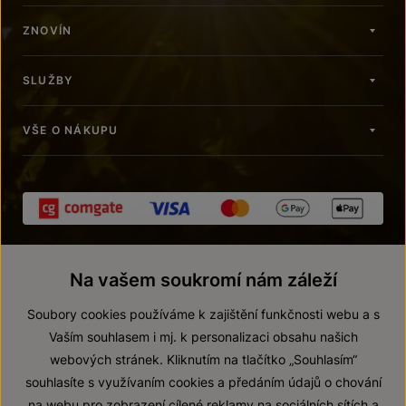
ZNOVÍN
SLUŽBY
VŠE O NÁKUPU
Na vašem soukromí nám záleží
Soubory cookies používáme k zajištění funkčnosti webu a s
Vaším souhlasem i mj. k personalizaci obsahu našich
webových stránek. Kliknutím na tlačítko „Souhlasím“
© 2026 ZNOVÍN ZNOJMO, a. s.
souhlasíte s využívaním cookies a předáním údajů o chování
Vnitřní oznamovací systém (whistleblowing)
na webu pro zobrazení cílené reklamy na sociálních sítích a