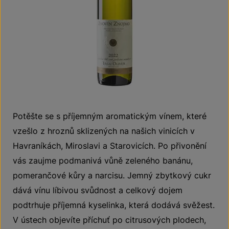
Potěšte se s příjemným aromatickým vínem, které
vzešlo z hroznů sklizených na našich vinicích v
Havraníkách, Miroslavi a Starovicích. Po přivonění
vás zaujme podmanivá vůně zeleného banánu,
pomerančové kůry a narcisu. Jemný zbytkový cukr
dává vínu líbivou svůdnost a celkový dojem
podtrhuje příjemná kyselinka, která dodává svěžest.
V ústech objevíte příchuť po citrusových plodech,