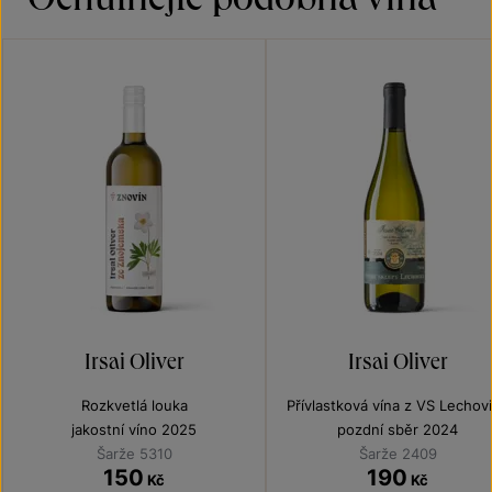
Irsai Oliver
Irsai Oliver
Rozkvetlá louka
Přívlastková vína z VS Lechov
jakostní víno 2025
pozdní sběr 2024
Šarže 5310
Šarže 2409
150
190
Kč
Kč