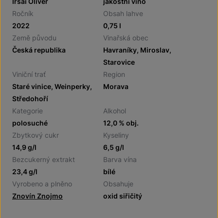
Irsai Oliver
jakostní víno
Ročník
Obsah lahve
2022
0,75 l
Země původu
Vinařská obec
Česká republika
Havraníky, Miroslav,
Starovice
Viniční trať
Region
Staré vinice, Weinperky,
Morava
Středohoří
Kategorie
Alkohol
polosuché
12,0 % obj.
Zbytkový cukr
Kyseliny
14,9 g/l
6,5 g/l
Bezcukerný extrakt
Barva vína
23,4 g/l
bílé
Vyrobeno a plněno
Obsahuje
Znovín Znojmo
oxid siřičitý