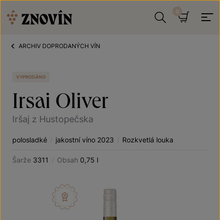
Přeskočit na obsah
Hledat
Košík
ARCHIV DOPRODANÝCH VÍN
VYPRODÁNO
Irsai Oliver
Iršaj z Hustopečska
polosladké
/
jakostní víno 2023
/
Rozkvetlá louka
Šarže
3311
/
Obsah
0,75 l