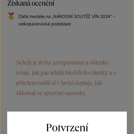
Získaná ocenění
Zlatá medaile na „NÁRODNÍ SOUTĚŽ VÍN 2024“ -
velkopavlovická podoblast
Někdy je třeba zavzpomínat u sklenky
iršaje, jak jste tehdá hleděli do čítanky a s
přítelem radili si v lavici šeptaje, jak
skloňují se správně sasanky.
O víně
Potvrzení