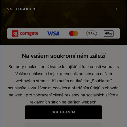
VŠE O NÁKUPU
Na vašem soukromí nám záleží
Soubory cookies používáme k zajištění funkčnosti webu a s
Vaším souhlasem i mj. k personalizaci obsahu našich
webových stránek. Kliknutím na tlačítko „Souhlasím“
© 2026 ZNOVÍN ZNOJMO, a. s.
souhlasíte s využívaním cookies a předáním údajů o chování
Vnitřní oznamovací systém (whistleblowing)
na webu pro zobrazení cílené reklamy na sociálních sítích a
Prohlášení o přístupnosti
reklamních sítích na dalších webech.
Upravit nastavení
SOUHLASÍM
Zákaz prodeje alkoholických nápojů osobám mladším 18 let.