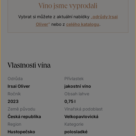
Víno jsme vyprodali
Vybrat si můžete z aktuální nabídky
„
odrůdy Irsai
Oliver
“
nebo z
celého katalogu
.
Vlastnosti vína
Odrůda
Přívlastek
Irsai Oliver
jakostní víno
Ročník
Obsah lahve
2023
0,75 l
Země původu
Vinařská podoblast
Česká republika
Velkopavlovická
Region
Kategorie
Hustopečsko
polosladké