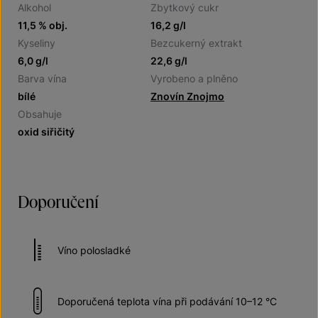
Alkohol
Zbytkový cukr
11,5 % obj.
16,2 g/l
Kyseliny
Bezcukerný extrakt
6,0 g/l
22,6 g/l
Barva vína
Vyrobeno a plněno
bílé
Znovín Znojmo
Obsahuje
oxid siřičitý
Doporučení
Víno polosladké
Doporučená teplota vína při podávání 10–12 °C