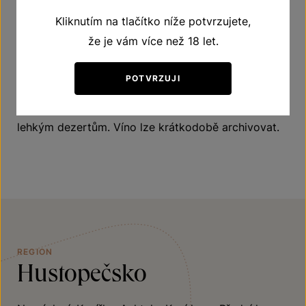
Vychutnejte si víno z populární aromatické odrůdy
Kliknutím na tlačítko níže potvrzujete,
Irsai Oliver. Víno je krásně šťavnaté, hravé a plné
že je vám více než 18 let.
rozmanitých vůní a chutí. Můžete objevit rozkvetlou
jarní louku, kiwi nebo citrusy. V ústech je lehce
POTVRZUJI
nasládlý a skvěle vyvážený jemnou kyselinkou.
Dobře se bude hodit například k ovocným salátům a
lehkým dezertům. Víno lze krátkodobě archivovat.
REGION
Hustopečsko