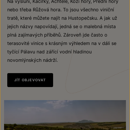
Na výsluní, Kacířky, Achtele, Kozí hory, Přední hory
nebo třeba Růžová hora. To jsou všechno viniční
tratě, které můžete najít na Hustopečsku. A jak už
jejich názvy napovídají, jedná se o malebná místa
plná zajímavých příběhů. Zároveň jde často o
terasovité vinice s krásným výhledem na v dáli se
tyčící Pálavu nad zářící vodní hladinou
novomlýnských nádrží.
JÍT OBJEVOVAT