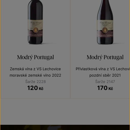
Modrý Portugal
Modrý Portugal
Zemská vína z VS Lechovice
Přívlastková vína z VS Lechov
moravské zemské víno 2022
pozdní sběr 2021
Šarže 2228
Šarže 2147
120
170
Kč
Kč