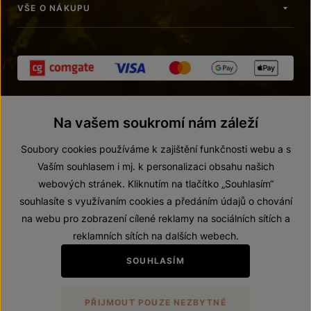
VŠE O NÁKUPU
Na vašem soukromí nám záleží
Soubory cookies používáme k zajištění funkčnosti webu a s
Vaším souhlasem i mj. k personalizaci obsahu našich
webových stránek. Kliknutím na tlačítko „Souhlasím“
© 2026 ZNOVÍN ZNOJMO, a. s.
souhlasíte s využívaním cookies a předáním údajů o chování
Vnitřní oznamovací systém (whistleblowing)
na webu pro zobrazení cílené reklamy na sociálních sítích a
Prohlášení o přístupnosti
reklamních sítích na dalších webech.
Upravit nastavení
SOUHLASÍM
Zákaz prodeje alkoholických nápojů osobám mladším 18 let.
PŘIJMOUT POUZE NEZBYTNÉ
Vytvořil
webProgress