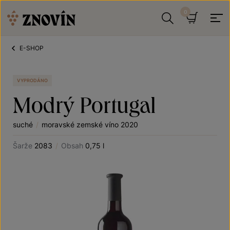
Přeskočit na obsah
Hledat
Košík
E-SHOP
VYPRODÁNO
Modrý Portugal
suché
/
moravské zemské víno 2020
Šarže
2083
/
Obsah
0,75 l