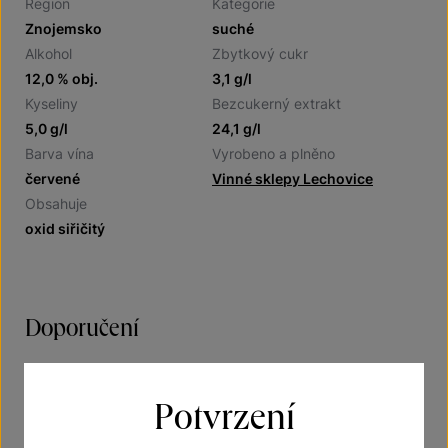
Region
Kategorie
Znojemsko
suché
Alkohol
Zbytkový cukr
12,0 % obj.
3,1 g/l
Kyseliny
Bezcukerný extrakt
5,0 g/l
24,1 g/l
Barva vína
Vyrobeno a plněno
červené
Vinné sklepy Lechovice
Obsahuje
oxid siřičitý
Doporučení
Víno suché
Potvrzení