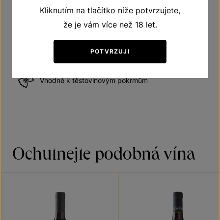
Vhodné k drůbežímu
Kliknutím na tlačítko níže potvrzujete,
že je vám více než 18 let.
Vhodné k hovězímu
POTVRZUJI
Vhodné k těstovinovým pokrmům
Ochutnejte podobná vína