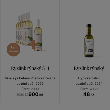
5+1
ZDARMA
Ryzlínk rýnský 5+1
Ryzlink rýnský
Vína s příběhem Rosnička zelená
Atypická balení
pozdní sběr 2022
pozdní sběr 2024
Šarže 2390
Šarže 4368
900
48
1080 Kč
Kč
Kč