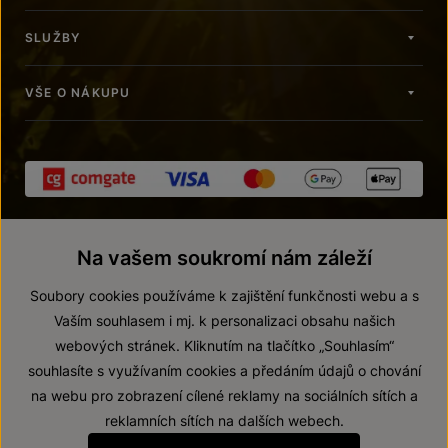
SLUŽBY
VŠE O NÁKUPU
Na vašem soukromí nám záleží
Soubory cookies používáme k zajištění funkčnosti webu a s
Vaším souhlasem i mj. k personalizaci obsahu našich
webových stránek. Kliknutím na tlačítko „Souhlasím“
© 2026 ZNOVÍN ZNOJMO, a. s.
souhlasíte s využívaním cookies a předáním údajů o chování
Vnitřní oznamovací systém (whistleblowing)
na webu pro zobrazení cílené reklamy na sociálních sítích a
Prohlášení o přístupnosti
reklamních sítích na dalších webech.
Upravit nastavení