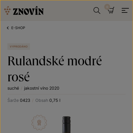
Přeskočit na obsah
Hledat
Košík
E-SHOP
VYPRODÁNO
Rulandské modré
rosé
suché
/
jakostní víno 2020
Šarže
0423
/
Obsah
0,75 l