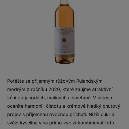
Potěšte se příjemným růžovým Rulandským
modrým z ročníku 2020, které zaujme atraktivní
vůní po jahodách, malinách a smetaně. V ústech
oceníte harmonii, čistotu a krémově hladký chuťový
projev s příjemnou ovocnou příchutí. Nižší cukr a
svěží kyselina vína přímo vybízí kombinovat toto