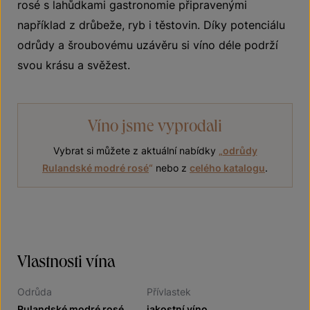
rosé s lahůdkami gastronomie připravenými
například z drůbeže, ryb i těstovin. Díky potenciálu
odrůdy a šroubovému uzávěru si víno déle podrží
svou krásu a svěžest.
Víno jsme vyprodali
Vybrat si můžete z aktuální nabídky
„
odrůdy
Rulandské modré rosé
“
nebo z
celého katalogu
.
Vlastnosti vína
Odrůda
Přívlastek
Rulandské modré rosé
jakostní víno