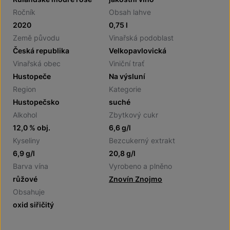
Ročník
Obsah lahve
2020
0,75 l
Země původu
Vinařská podoblast
Česká republika
Velkopavlovická
Vinařská obec
Viniční trať
Hustopeče
Na výsluní
Region
Kategorie
Hustopečsko
suché
Alkohol
Zbytkový cukr
12,0 % obj.
6,6 g/l
Kyseliny
Bezcukerný extrakt
6,9 g/l
20,8 g/l
Barva vína
Vyrobeno a plněno
růžové
Znovín Znojmo
Obsahuje
oxid siřičitý