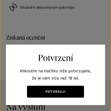
Vhodné k těstovinovým pokrmům
Získaná ocenění
Zlatá medaile na „NÁRODNÍ SOUTĚŽ VÍN 2022“ -
Potvrzení
velkopavlovická podoblast
Kliknutím na tlačítko níže potvrzujete,
že je vám více než 18 let.
POTVRZUJI
VINIČNÍ TRAŤ
Na výsluní