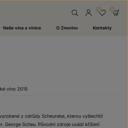
Hledat
Přihlásit
Oblíben
Ko
Naše vína a vinice
O Znovínu
Kontakty
se
ké víno 2015
 vyrobené z odrůdy Scheurebe, kterou vyšlechtil
. George Scheu. Původní zdroje uvádí křížení