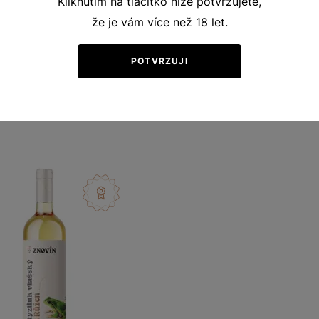
Kliknutím na tlačítko níže potvrzujete,
že je vám více než 18 let.
POTVRZUJI
Ochutnejte podobná vína