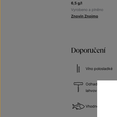
6,5 g/l
Vyrobeno a plněno
Znovín Znojmo
Doporučení
Víno polosladké
Odhadovaná doba 
lahvování
Vhodné k rybám