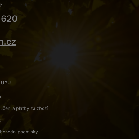
?
 620
n.cz
KUPU
a
učení a platby za zboží
t
bchodní podmínky