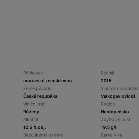
Přívlastek
Ročník
moravské zemské víno
2015
Země původu
Vinařská podoblas
Česká republika
Velkopavlovická
Viniční trať
Region
Růženy
Hustopečsko
Alkohol
Zbytkový cukr
12,5 % obj.
19,5 g/l
Bezcukerný extrakt
Barva vína