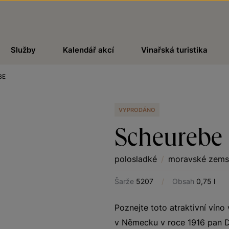
Služby
Kalendář akcí
Vinařská turistika
BE
VYPRODÁNO
Scheurebe
polosladké
/
moravské zems
Šarže
5207
/
Obsah
0,75 l
Poznejte toto atraktivní víno
v Německu v roce 1916 pan Dr