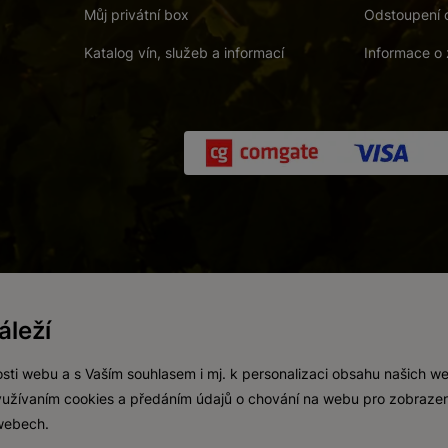
Můj privátní box
Odstoupení 
Katalog vín, služeb a informací
Informace o 
 a. s.
/
Vnitřní oznamovací systém (whistleblowing)
/
Prohlášení o přís
leží
Zákaz prodeje alkoholických nápojů osobám mladším 18 let.
Vytvořil
webProgress
sti webu a s Vaším souhlasem i mj. k personalizaci obsahu našich w
 využívaním cookies a předáním údajů o chování na webu pro zobrazen
 webech.