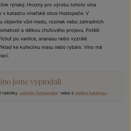
link rýnský. Hrozny pro výrobu tohoto vína
ny v katastru vinařské obce Hustopeče. V
 objevíte vůni medu, rozinek nebo zahradních
bohatostí a délkou chuťového projevu. Potěší
příchuť po vanilce, ananasu nebo vyzrálé
říklad ke kuřecímu masu nebo rybám. Víno má
aci.
íno jsme vyprodali
ní nabídky
„
odrůdy Scheurebe
“
nebo z
celého katalogu
.