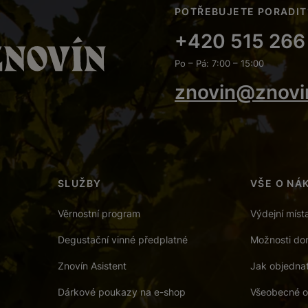
POTŘEBUJETE PORADIT
+420 515 266
Po – Pá: 7:00 – 15:00
znovin@znovi
SLUŽBY
VŠE O NÁ
Věrnostní program
Výdejní míst
Degustační vinné předplatné
Možnosti dor
Znovín Asistent
Jak objedna
Dárkové poukazy na e-shop
Všeobecné o