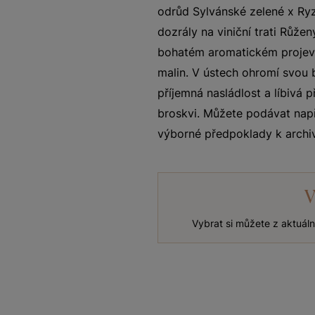
odrůd Sylvánské zelené x Ryz
dozrály na viniční trati Růže
bohatém aromatickém projevu
malin. V ústech ohromí svou 
příjemná nasládlost a líbivá 
broskvi. Můžete podávat nap
výborné předpoklady k archiv
V
Vybrat si můžete z aktuál