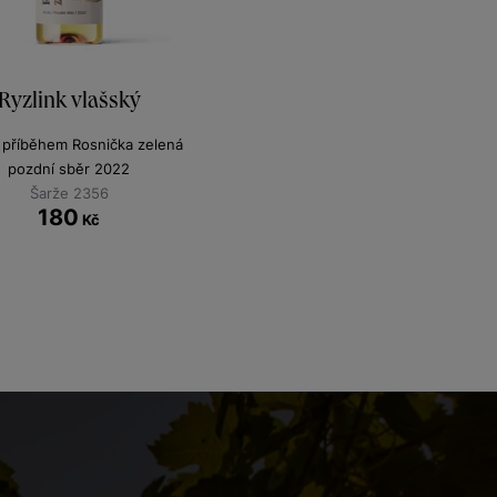
Ryzlink vlašský
 příběhem Rosnička zelená
pozdní sběr 2022
Šarže 2356
180
Kč