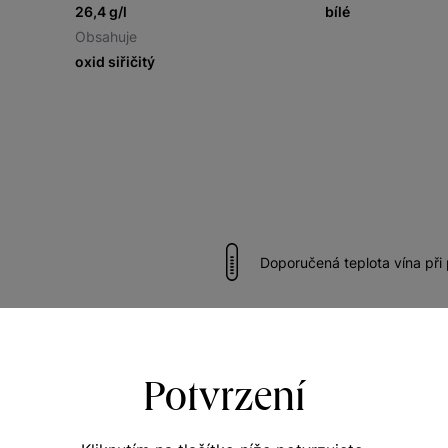
26,4 g/l
bílé
Obsahuje
oxid siřičitý
Doporučená teplota vína při
názrávání 7 až 9 roků od roku
Vhodné k drůbežímu
Potvrzení