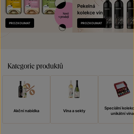
Pekelná
kolekce vín
Nově
PROZKOUMAT
PROZKOUMAT
v prodeji
Kategorie produktů
Speciální kolek
Akční nabídka
Vína a sekty
unikátní vína