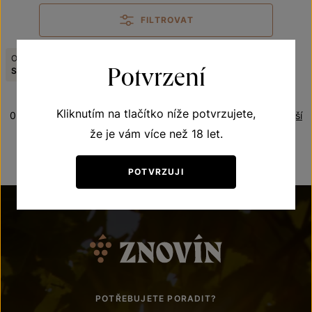
FILTROVAT
Odrůda:
Zrušit filtry
Potvrzení
Scheurebe
Kliknutím na tlačítko níže potvrzujete,
0 produktů
Řazení:
Nejnovější
že je vám více než 18 let.
POTVRZUJI
POTŘEBUJETE PORADIT?