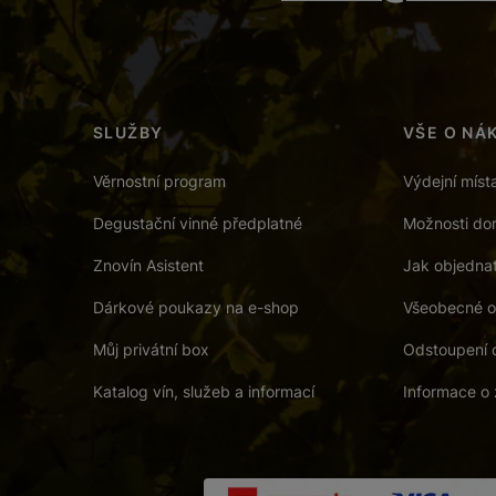
SLUŽBY
VŠE O NÁ
Věrnostní program
Výdejní míst
Degustační vinné předplatné
Možnosti dor
Znovín Asistent
Jak objedna
Dárkové poukazy na e-shop
Všeobecné o
Můj privátní box
Odstoupení 
Katalog vín, služeb a informací
Informace o 