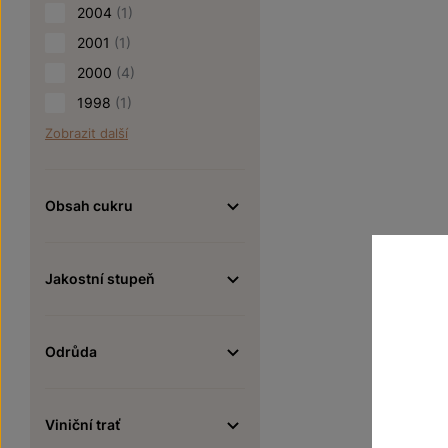
2004
(1)
2001
(1)
2000
(4)
1998
(1)
Zobrazit další
Obsah cukru
Jakostní stupeň
Odrůda
Viniční trať