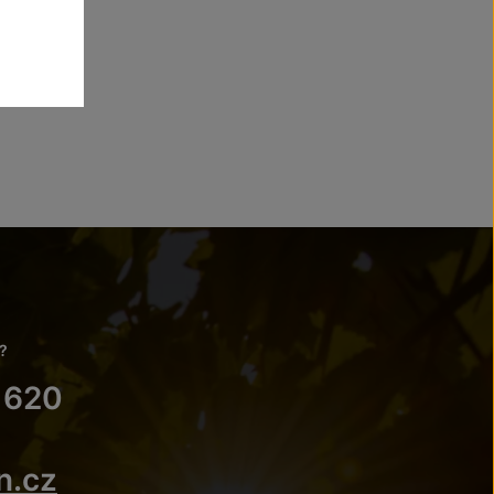
?
 620
n.cz