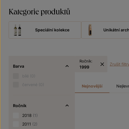
Kategorie produktů
Speciální kolekce
Unikátní arch
Ročník:
Zrušit filtr
Barva
1999
bílé
(0)
červené
(0)
Nejnovější
Nejlev
Ročník
2018
(1)
2011
(2)