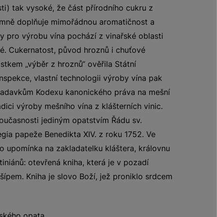
ti) tak vysoké, že část přírodního cukru z
jemně doplňuje mimořádnou aromatičnost a
y pro výrobu vína pochází z vinařské oblasti
é. Cukernatost, původ hroznů i chuťové
astkem „výběr z hroznů“ ověřila Státní
nspekce, vlastní technologii výroby vína pak
ožadavkům Kodexu kanonického práva na mešní
dici výroby mešního vína z klášterních vinic.
současnosti jediným opatstvím Řádu sv.
legia papeže Benedikta XIV. z roku 1752. Ve
o upomínka na zakladatelku kláštera, královnu
iniánů: otevřená kniha, která je v pozadí
šípem. Kniha je slovo Boží, jež proniklo srdcem
nského opata