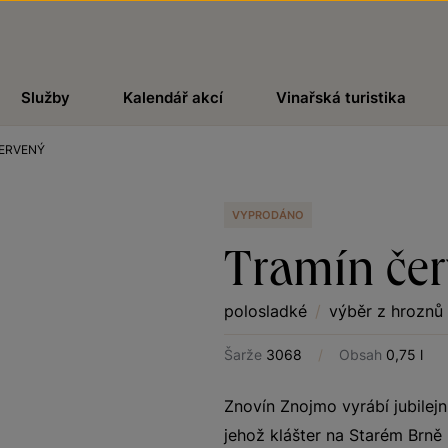
Služby
Kalendář akcí
Vinařská turistika
ERVENÝ
VYPRODÁNO
Tramín če
polosladké
/
výběr z hroznů
Šarže
3068
/
Obsah
0,75 l
Znovín Znojmo vyrábí jubilej
jehož klášter na Starém Brně