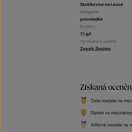
Stošíkovice na Louce
Kategorie
polosladké
Kyseliny
7,1 g/l
Vyrobeno a plněno
Znovín Znojmo
Získaná oceněn
Zlatá medaile na me
Diplom na mezinárod
Stříbrná medaile na 