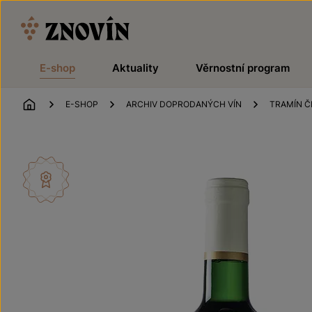
Přeskočit na obsah
E-shop
Aktuality
Věrnostní program
ÚVOD
E-SHOP
ARCHIV DOPRODANÝCH VÍN
TRAMÍN Č