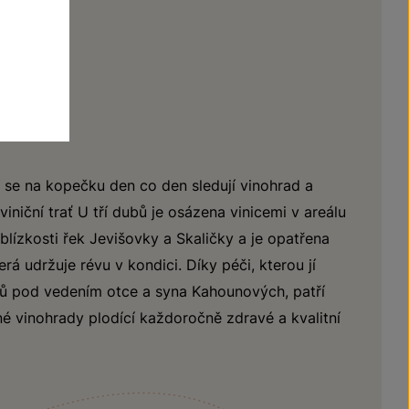
cí se na kopečku den co den sledují vinohrad a
iniční trať U tří dubů je osázena vinicemi v areálu
blízkosti řek Jevišovky a Skaličky a je opatřena
á udržuje révu v kondici. Díky péči, kterou jí
bů pod vedením otce a syna Kahounových, patří
é vinohrady plodící každoročně zdravé a kvalitní