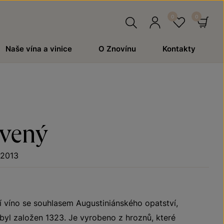
Hledat
Přihlásit
Oblíben
Ko
Naše vína a vinice
O Znovínu
Kontakty
se
rvený
 2013
ní víno se souhlasem Augustiniánského opatství,
 byl založen 1323. Je vyrobeno z hroznů, které