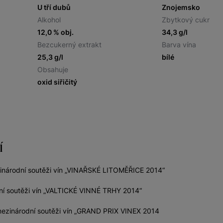
U tří dubů
Znojemsko
Alkohol
Zbytkový cukr
12,0 % obj.
34,3 g/l
Bezcukerný extrakt
Barva vína
25,3 g/l
bílé
Obsahuje
oxid siřičitý
í
zinárodní soutěži vín „VINAŘSKÉ LITOMĚŘICE 2014“
ní soutěži vín „VALTICKÉ VINNÉ TRHY 2014“
mezinárodní soutěži vín „GRAND PRIX VINEX 2014