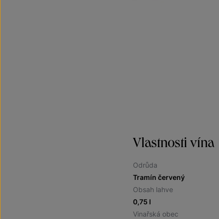
Vlastnosti vína
Odrůda
Tramín červený
Obsah lahve
0,75 l
Vinařská obec