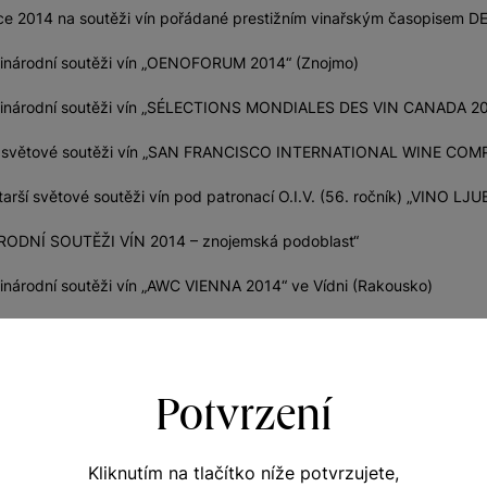
roce 2014 na soutěži vín pořádané prestižním vinařským časopisem
zinárodní soutěži vín „OENOFORUM 2014“ (Znojmo)
ezinárodní soutěži vín „SÉLECTIONS MONDIALES DES VIN CANADA 2
a světové soutěži vín „SAN FRANCISCO INTERNATIONAL WINE COM
tarší světové soutěži vín pod patronací O.I.V. (56. ročník) „VINO L
ÁRODNÍ SOUTĚŽI VÍN 2014 – znojemská podoblast“
inárodní soutěži vín „AWC VIENNA 2014“ ve Vídni (Rakousko)
enění
Potvrzení
Kliknutím na tlačítko níže potvrzujete,