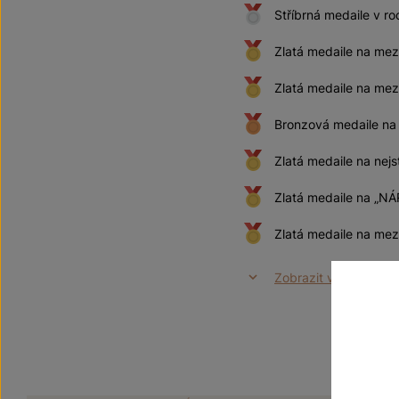
Stříbrná medaile v 
Zlatá medaile na me
Zlatá medaile na m
Bronzová medaile n
Zlatá medaile na nejs
Zlatá medaile na „N
Zlatá medaile na mez
Zobrazit všechna oc