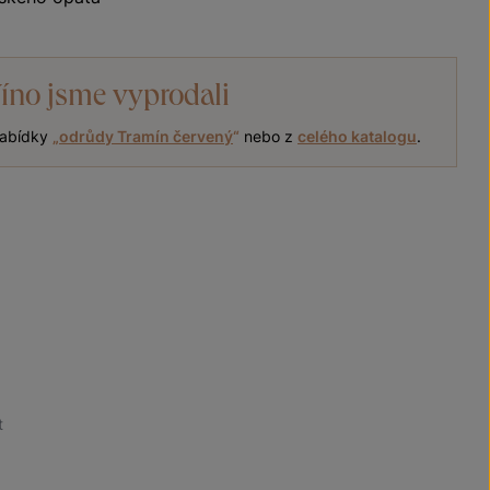
íno jsme vyprodali
 nabídky
„
odrůdy Tramín červený
“
nebo z
celého katalogu
.
t