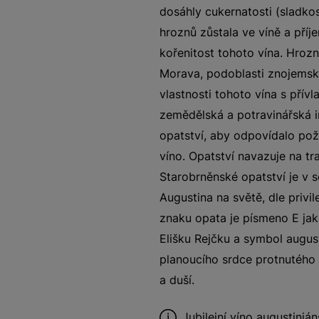
dosáhly cukernatosti (sladkos
hroznů zůstala ve víně a pří
kořenitost tohoto vína. Hrozn
Morava, podoblasti znojemsk
vlastnosti tohoto vína s přívl
zemědělská a potravinářská i
opatství, aby odpovídalo p
víno. Opatství navazuje na tra
Starobrněnské opatství je v 
Augustina na světě, dle privi
znaku opata je písmeno E jak
Elišku Rejčku a symbol august
planoucího srdce protnutého 
a duší.
Jubilejní víno augustiniá