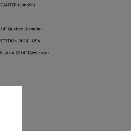
 DECANTER (Londýn)
014“ Quebec (Kanada)
PETITION 2014“, USA
JUBLJANA 2014“ (Slovinsko)