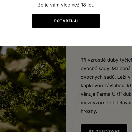
že je vám více než 18 let.
POTVRZUJI
VINIČNÍ TRAŤ
U tří dubů
Tři vzrostlé duby tyčí
ovocné sady. Malebná v
ovocných sadů. Leží v 
kapkovou závlahou, kter
věnuje Farma U tří du
mezi vzorně obdělávan
hrozny.
JÍT OBJEVOVAT