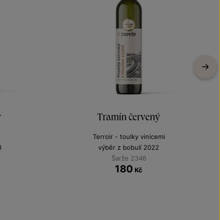
ý
Tramín červený
Terroir - toulky vinicemi
3
výběr z bobulí 2022
Šarže 2346
180
Kč