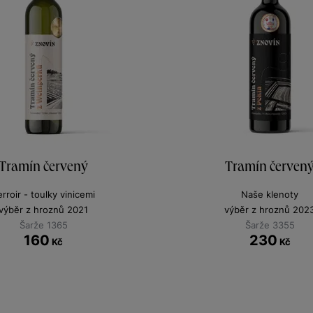
Tramín červený
Tramín červen
erroir - toulky vinicemi
Naše klenoty
výběr z hroznů 2021
výběr z hroznů 202
Šarže 1365
Šarže 3355
160
230
Kč
Kč