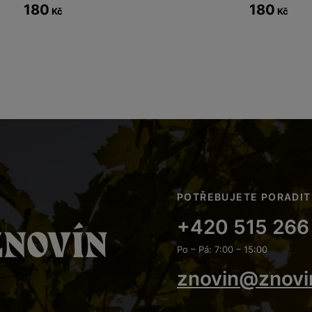
180
180
Kč
Kč
POTŘEBUJETE PORADIT
+420 515 266
Po – Pá: 7:00 – 15:00
znovin@znovi