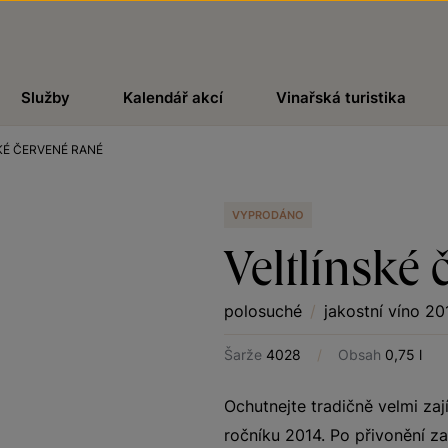
Služby
Kalendář akcí
Vinařská turistika
KÉ ČERVENÉ RANÉ
VYPRODÁNO
Veltlínské 
polosuché
/
jakostní víno 20
Šarže
4028
/
Obsah
0,75 l
Ochutnejte tradičně velmi zaj
ročníku 2014. Po přivonění z