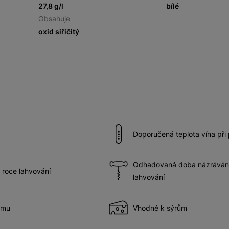
27,8 g/l
bílé
Obsahuje
oxid siřičitý
Doporučená teplota vína při
Odhadovaná doba názrávání 
 roce lahvování
lahvování
ému
Vhodné k sýrům