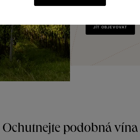
může být Solaris, Johan
JÍT OBJEVOVAT
Ochutnejte podobná vína