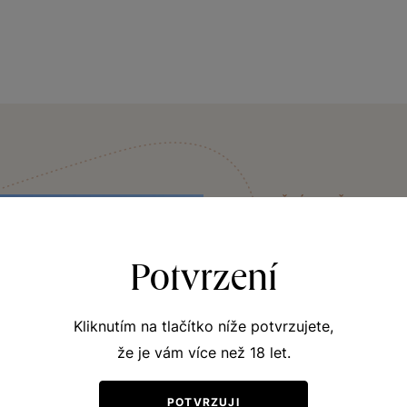
VINIČNÍ TRAŤ
Podhoří
Potvrzení
Prosluněná viniční tra
přilehlou obec Starovic
Kliknutím na tlačítko níže potvrzujete,
famózní vína, jako je 
že je vám více než 18 let.
Prospívá to zde i takz
vůči houbovým chorobá
POTVRZUJI