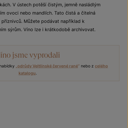
ch. V ústech potěší čistým, jemně nasládlým
ím ovoci nebo mandlích. Tato čistá a čitelná
o příznivců. Můžete podávat například k
m sýrům. Víno lze i krátkodobě archivovat.
íno jsme vyprodali
í nabídky
„
odrůdy Veltlínské červené rané
“
nebo z
celého
katalogu
.