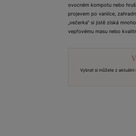
ovocném kompotu nebo hrušká
projevem po vanilce, zahradn
„večerka“ si jistě získá mnoh
vepřovému masu nebo kvalitní
V
Vybrat si můžete z aktuáln