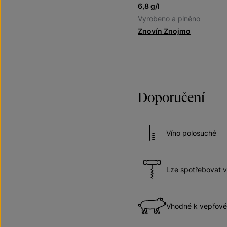
6,8 g/l
Vyrobeno a plněno
Znovín Znojmo
Doporučení
Víno polosuché
Lze spotřebovat v
Vhodné k vepřov