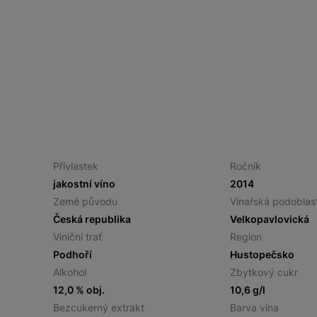
Přívlastek
Ročník
jakostní víno
2014
Země původu
Vinařská podoblas
Česká republika
Velkopavlovická
Viniční trať
Region
Podhoří
Hustopečsko
Alkohol
Zbytkový cukr
12,0 % obj.
10,6 g/l
Bezcukerný extrakt
Barva vína