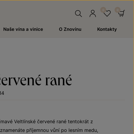
Hledat
Přihlásit
Oblíben
Ko
Naše vína a vinice
O Znovínu
Kontakty
se
červené rané
14
ímavé Veltlínské červené rané tentokrát z
aznamenáte příjemnou vůní po lesním medu,