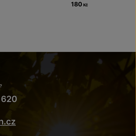
180
Kč
?
 620
n.cz