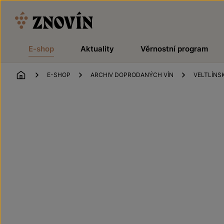
Přeskočit na obsah
E-shop
Aktuality
Věrnostní program
ÚVOD
E-SHOP
ARCHIV DOPRODANÝCH VÍN
VELTLÍNS