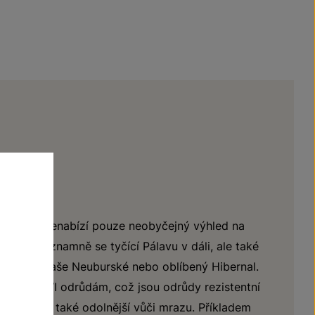
ť Podhoří nenabízí pouze neobyčejný výhled na
e a na významně se tyčící Pálavu v dáli, ale také
například naše Neuburské nebo oblíbený Hibernal.
vaným PIWI odrůdám, což jsou odrůdy rezistentní
m a jsou také odolnější vůči mrazu. Příkladem