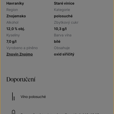
Havraníky
Staré vinice
Region
Kategorie
Znojemsko
polosuché
Alkohol
Zbytkový cukr
12,0 % obj.
10,3 g/l
Kyseliny
Barva vína
7,0 g/l
bílé
Vyrobeno a plněno
Obsahuje
Znovín Znojmo
oxid siřičitý
Doporučení
Víno polosuché