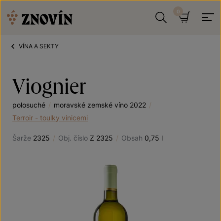
Přeskočit na obsah
Hledat
Košík
VÍNA A SEKTY
Viognier
polosuché
/
moravské zemské víno 2022
/
Terroir - toulky vinicemi
Šarže
2325
/
Obj. číslo
Z 2325
/
Obsah
0,75 l