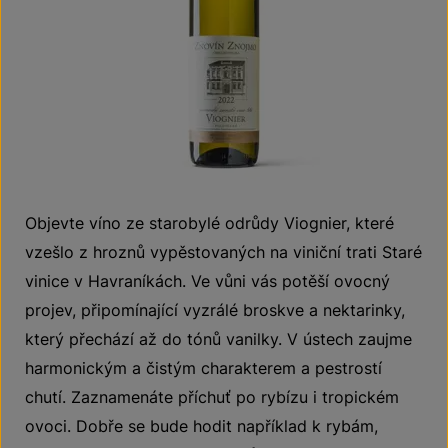
Objevte víno ze starobylé odrůdy Viognier, které
vzešlo z hroznů vypěstovaných na viniční trati Staré
vinice v Havraníkách. Ve vůni vás potěší ovocný
projev, připomínající vyzrálé broskve a nektarinky,
který přechází až do tónů vanilky. V ústech zaujme
harmonickým a čistým charakterem a pestrostí
chutí. Zaznamenáte příchuť po rybízu i tropickém
ovoci. Dobře se bude hodit například k rybám,