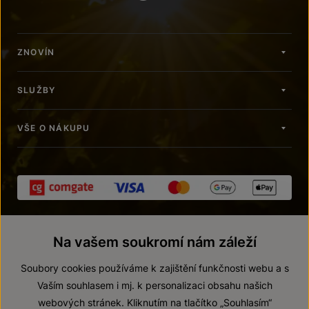
ZNOVÍN
SLUŽBY
VŠE O NÁKUPU
Na vašem soukromí nám záleží
Soubory cookies používáme k zajištění funkčnosti webu a s
Vaším souhlasem i mj. k personalizaci obsahu našich
webových stránek. Kliknutím na tlačítko „Souhlasím“
© 2026 ZNOVÍN ZNOJMO, a. s.