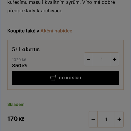
kuřecímu masu i kvalitním sýrům. Víno má dobré
předpoklady k archivaci.
Koupíte také v
Akční nabídce
5+1 zdarma
-
+
1020 Kč
850
Kč
DO KOŠÍKU
Skladem
170
Kč
-