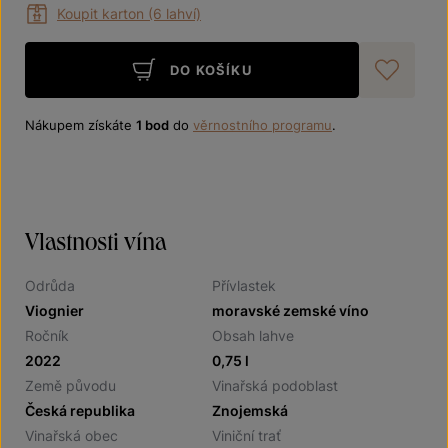
Koupit karton (6 lahví)
DO KOŠÍKU
Při
Nákupem získáte
1 bod
do
věrnostního programu
.
Vlastnosti vína
Odrůda
Přívlastek
Viognier
moravské zemské víno
Ročník
Obsah lahve
2022
0,75 l
Země původu
Vinařská podoblast
Česká republika
Znojemská
Vinařská obec
Viniční trať