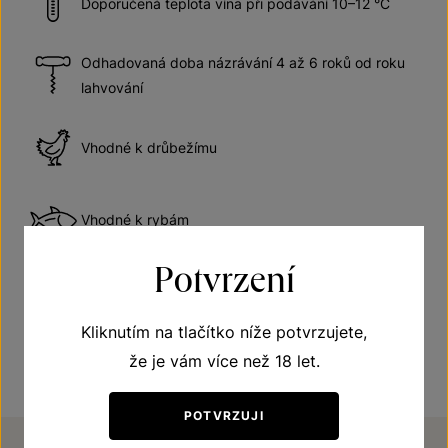
Doporučená teplota vína při podávání 10–12 °C
Odhadovaná doba názrávání 4 až 6 roků od roku
lahvování
Vhodné k drůbežímu
Vhodné k rybám
Potvrzení
Vhodné k sýrům
Kliknutím na tlačítko níže potvrzujete,
že je vám více než 18 let.
POTVRZUJI