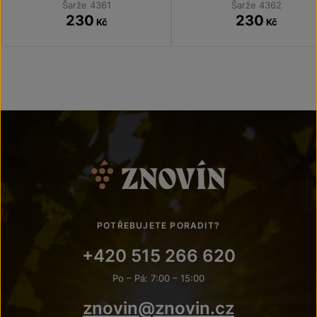
Šarže 4361
Šarže 4362
230
230
Kč
Kč
POTŘEBUJETE PORADIT?
+420 515 266 620
Po – Pá: 7:00 – 15:00
znovin@znovin.cz