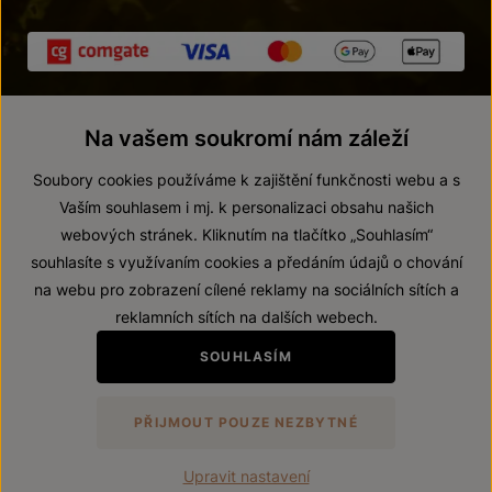
Na vašem soukromí nám záleží
Soubory cookies používáme k zajištění funkčnosti webu a s
Vaším souhlasem i mj. k personalizaci obsahu našich
webových stránek. Kliknutím na tlačítko „Souhlasím“
© 2026 ZNOVÍN ZNOJMO, a. s.
souhlasíte s využívaním cookies a předáním údajů o chování
Vnitřní oznamovací systém (whistleblowing)
na webu pro zobrazení cílené reklamy na sociálních sítích a
Prohlášení o přístupnosti
reklamních sítích na dalších webech.
Upravit nastavení
SOUHLASÍM
Zákaz prodeje alkoholických nápojů osobám mladším 18 let.
PŘIJMOUT POUZE NEZBYTNÉ
Vytvořil
webProgress
Upravit nastavení