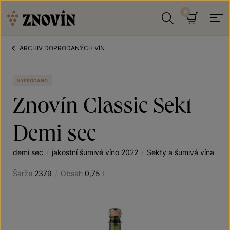
Přeskočit na obsah
Hledat
Košík
ARCHIV DOPRODANÝCH VÍN
VYPRODÁNO
Znovín Classic Sekt
Demi sec
demi sec
/
jakostní šumivé víno 2022
/
Sekty a šumivá vína
Šarže
2379
/
Obsah
0,75 l