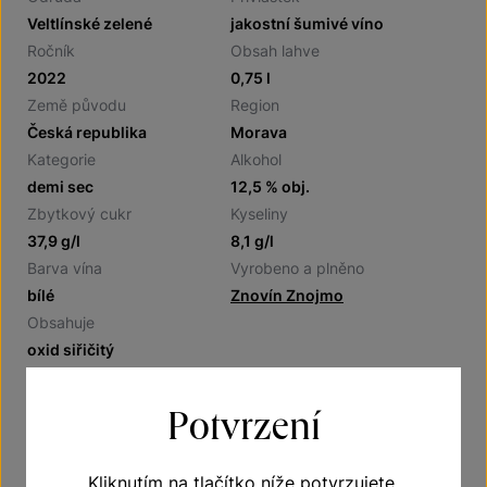
Veltlínské zelené
jakostní šumivé víno
Ročník
Obsah lahve
2022
0,75 l
Země původu
Region
Česká republika
Morava
Kategorie
Alkohol
demi sec
12,5 % obj.
Zbytkový cukr
Kyseliny
37,9 g/l
8,1 g/l
Barva vína
Vyrobeno a plněno
bílé
Znovín Znojmo
Obsahuje
oxid siřičitý
Potvrzení
Doporučení
Kliknutím na tlačítko níže potvrzujete,