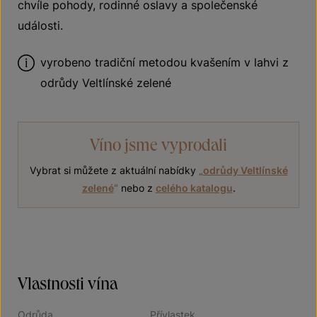
chvíle pohody, rodinné oslavy a společenské
události.
vyrobeno tradiční metodou kvašením v lahvi z
odrůdy Veltlínské zelené
Víno jsme vyprodali
Vybrat si můžete z aktuální nabídky
„
odrůdy Veltlínské
zelené
“
nebo z
celého katalogu
.
Vlastnosti vína
Odrůda
Přívlastek