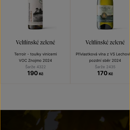
Veltlínské zelené
Veltlínské zelené
Terroir - toulky vinicemi
Přívlastková vína z VS Lechov
VOC Znojmo 2024
pozdní sběr 2024
Šarže 4322
Šarže 2435
190
170
Kč
Kč