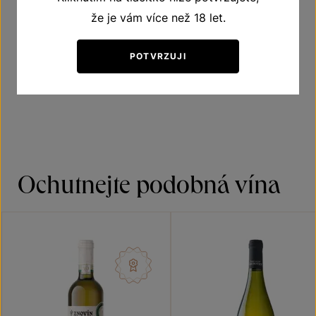
že je vám více než 18 let.
Víno polosladké
POTVRZUJI
Doporučená teplota vína při podávání 8–10 °C
Ochutnejte podobná vína