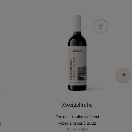
Zweigeltrebe
Terroir - toulky vinicemi
2
výběr z hroznů 2022
Šarže 2368