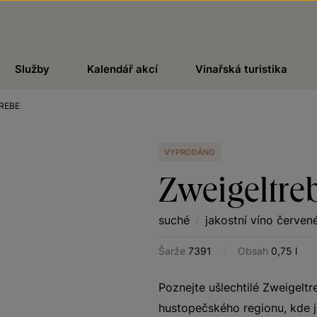
Služby
Kalendář akcí
Vinařská turistika
REBE
VYPRODÁNO
Zweigeltre
suché
/
jakostní víno červen
Šarže
7391
/
Obsah
0,75 l
Poznejte ušlechtilé Zweigeltr
hustopečského regionu, kde j