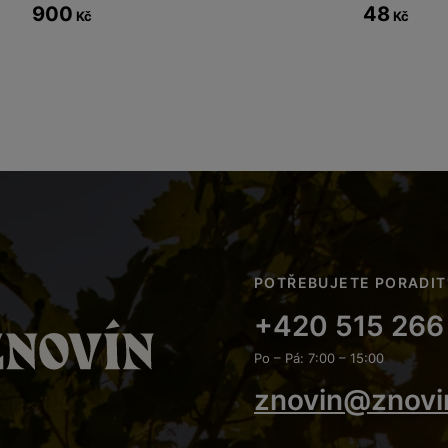
900
48
Kč
Kč
POTŘEBUJETE PORADIT
+420 515 266
Po – Pá: 7:00 – 15:00
znovin@znovi