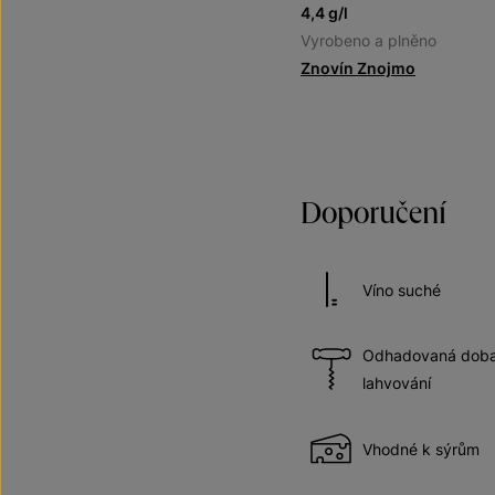
4,4 g/l
Vyrobeno a plněno
Znovín Znojmo
Doporučení
Víno suché
Odhadovaná doba 
lahvování
Vhodné k sýrům