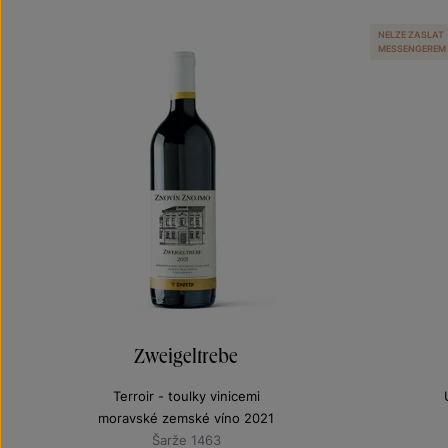
NELZE ZASLAT
MESSENGEREM
Zweigeltrebe
Terroir - toulky vinicemi
moravské zemské víno 2021
Šarže 1463