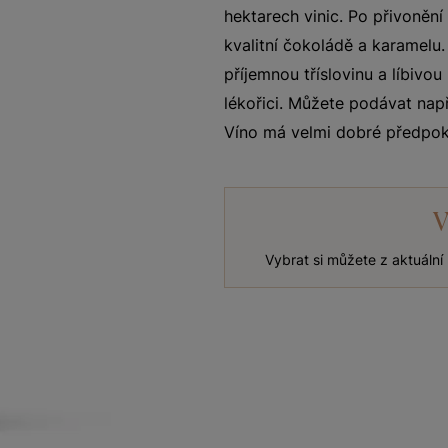
hektarech vinic. Po přivoněn
kvalitní čokoládě a karamelu.
příjemnou tříslovinu a líbivo
lékořici. Můžete podávat nap
Víno má velmi dobré předpokl
V
Vybrat si můžete z aktuáln