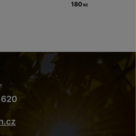
180
Kč
?
 620
n.cz