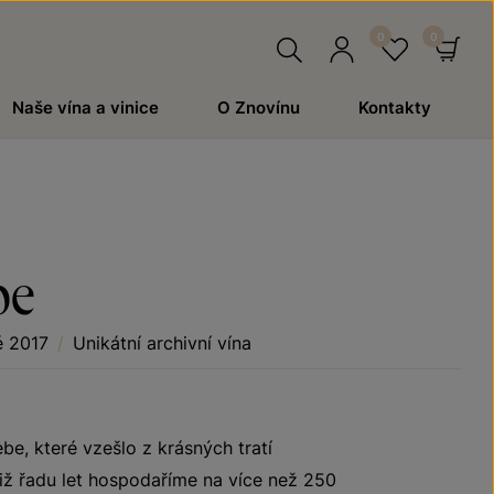
Hledat
Přihlásit
Oblíben
Ko
Naše vína a vinice
O Znovínu
Kontakty
se
be
é 2017
/
Unikátní archivní vína
ebe, které vzešlo z krásných tratí
iž řadu let hospodaříme na více než 250