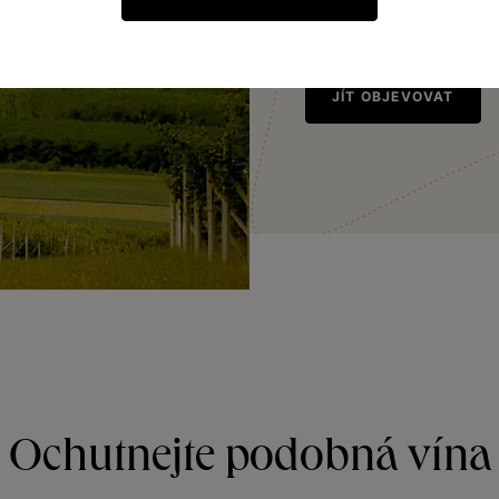
plnost, svěžest a lehko
JÍT OBJEVOVAT
Ochutnejte podobná vína