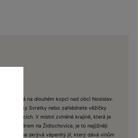
ry
ry se rozléhá na dlouhém kopci nad obcí Nosislav.
šumění řeky Svratky nebo zahlédnete věžičky
dlochovicích. V místní zvlněné krajině, která je
dním směrem na Židlochovice, je to nejjižněji
m podloží se skrývá vápenitý jíl, který dává vínům