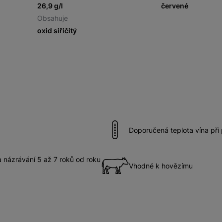
26,9 g/l
červené
Obsahuje
oxid siřičitý
Doporučená teplota vína při
názrávání 5 až 7 roků od roku
Vhodné k hovězímu