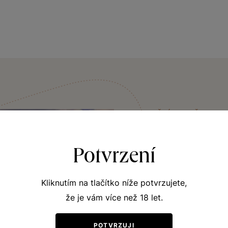
VINIČNÍ TRATĚ
Přední ho
Potvrzení
Viniční trať Přední ho
Nedaleko zaslechnete 
Kliknutím na tlačítko níže potvrzujete,
loveckého zámečku v Ži
že je vám více než 18 let.
orientovaná severozápa
položená vinice. V její
POTVRZUJI