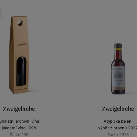
Zweigeltrebe
Zweigeltrebe
Unikátní archivní vína
Atypická balení
jakostní víno 1998
výběr z hroznů 202
Šarže 139
Šarže 2376