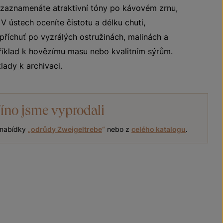
í zaznamenáte atraktivní tóny po kávovém zrnu,
 V ústech oceníte čistotu a délku chuti,
u příchuť po vyzrálých ostružinách, malinách a
říklad k hovězímu masu nebo kvalitním sýrům.
ady k archivaci.
íno jsme vyprodali
í nabídky
„
odrůdy Zweigeltrebe
“
nebo z
celého katalogu
.