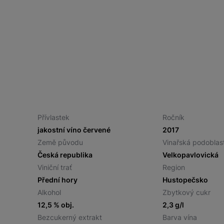
Přívlastek
Ročník
jakostní víno červené
2017
Země původu
Vinařská podoblas
Česká republika
Velkopavlovická
Viniční trať
Region
Přední hory
Hustopečsko
Alkohol
Zbytkový cukr
12,5 % obj.
2,3 g/l
Bezcukerný extrakt
Barva vína