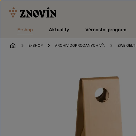
Přeskočit na obsah
E-shop
Aktuality
Věrnostní program
ÚVOD
E-SHOP
ARCHIV DOPRODANÝCH VÍN
ZWEIGELT