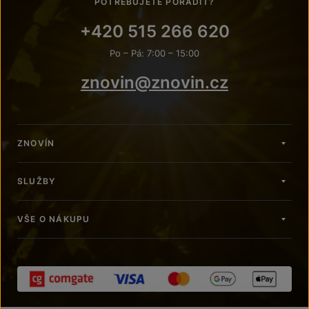
POTŘEBUJETE PORADIT?
+420 515 266 620
Po – Pá: 7:00 – 15:00
znovin@znovin.cz
ZNOVÍN
SLUŽBY
VŠE O NÁKUPU