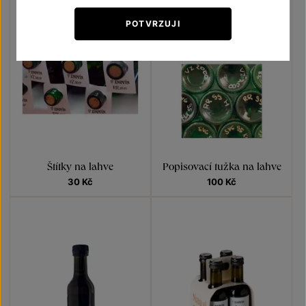
POTVRZUJI
Štítky na lahve
Popisovací tužka na lahve
30
Kč
100
Kč