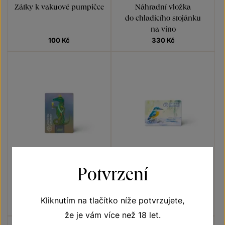
Zátky k vakuové pumpičce
Náhradní vložka
do chladícího stojánku
na víno
100
Kč
330
Kč
Potvrzení
Dekorační magnetka
Dekorační magnetka
„ještěrka zelená“
„ledňáček říční“
Kliknutím na tlačítko níže potvrzujete,
20
Kč
20
Kč
že je vám více než 18 let.