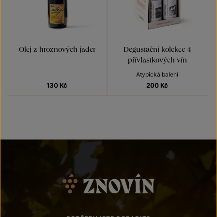
Olej z hroznových jader
Degustační kolekce 4
přívlastkových vín
Atypická balení
130
Kč
200
Kč