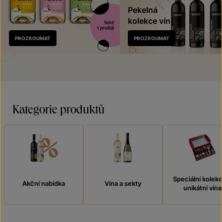
Pekelná
kolekce vín
Nově
PROZKOUMAT
PROZKOUMAT
v prodeji
Kategorie produktů
Speciální kolek
Akční nabídka
Vína a sekty
unikátní vína