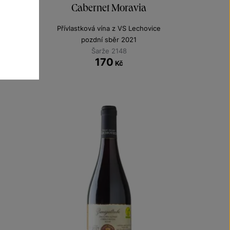
Cabernet Moravia
Přívlastková vína z VS Lechovice
pozdní sběr 2021
Šarže 2148
170
Kč