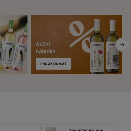
Akční
nabídka
PROZKOUMAT
Degustační vinné