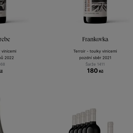
rebe
Frankovka
y vinicemi
Terroir - toulky vinicemi
nů 2022
pozdní sběr 2021
368
Šarže 1411
180
Kč
Kč