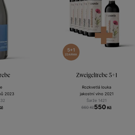
5+1
ZDARMA
rebe
Zweigeltrebe 5+1
ne
Rozkvetlá louka
nů 2023
jakostní víno 2021
332
Šarže 1421
550
660 Kč
Kč
Kč