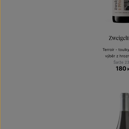
Zweigelt
Terroir - toulk
výběr z hroz
Šarže 2
180