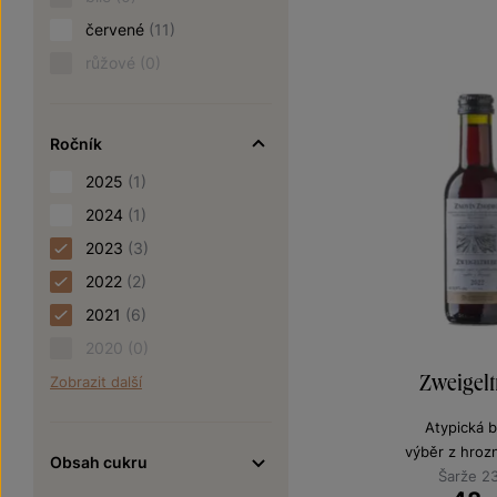
červené
(11)
růžové
(0)
Ročník
2025
(1)
2024
(1)
2023
(3)
2022
(2)
2021
(6)
2020
(0)
Zweigelt
Zobrazit další
Atypická b
výběr z hroz
Obsah cukru
Šarže 2