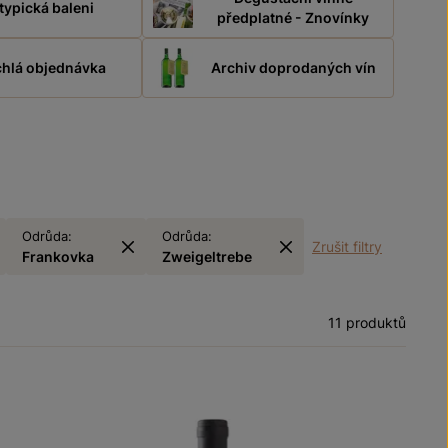
typická baleni
předplatné - Znovínky
hlá objednávka
Archiv doprodaných vín
Odrůda:
Odrůda:
Zrušit filtry
Frankovka
Zweigeltrebe
11 produktů