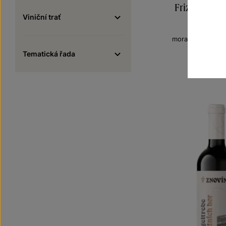
Frizzante F
Viniční trať
Frizzan
moravské zemské
Šarže 2
Tematická řada
130