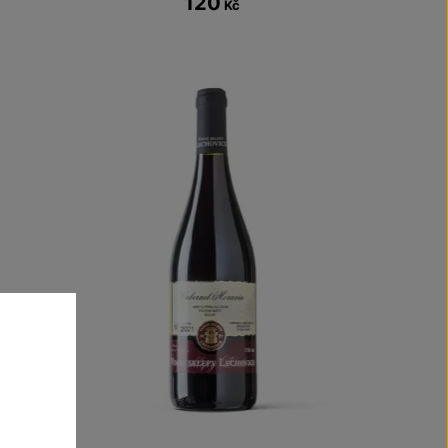
120
Kč