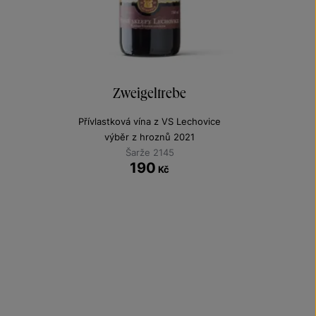
Zweigeltrebe
Přívlastková vína z VS Lechovice
výběr z hroznů 2021
Šarže 2145
190
Kč