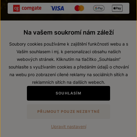
Na vašem soukromí nám záleží
Soubory cookies používáme k zajištění funkčnosti webu a s
Vaším souhlasem i mj. k personalizaci obsahu našich
webových stránek. Kliknutím na tlačítko „Souhlasím“
© 2026 ZNOVÍN ZNOJMO, a. s.
souhlasíte s využívaním cookies a předáním údajů o chování
Vnitřní oznamovací systém (whistleblowing)
na webu pro zobrazení cílené reklamy na sociálních sítích a
Prohlášení o přístupnosti
reklamních sítích na dalších webech.
Upravit nastavení
SOUHLASÍM
Zákaz prodeje alkoholických nápojů osobám mladším 18 let.
PŘIJMOUT POUZE NEZBYTNÉ
Vytvořil
webProgress
Upravit nastavení