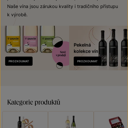
Naše vína jsou zárukou kvality i tradičního přístupu
k výrobě.
Pekelná
kolekce vín
Nově
PROZKOUMAT
PROZKOUMAT
v prodeji
Kategorie produktů