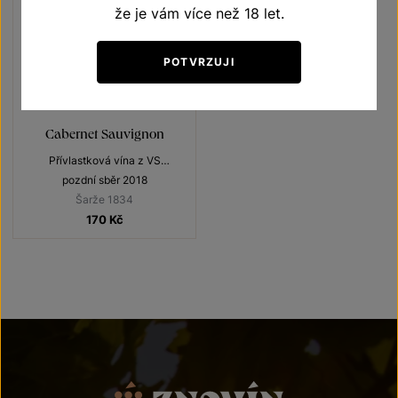
že je vám více než 18 let.
POTVRZUJI
Cabernet Sauvignon
Přívlastková vína z VS
Lechovice
pozdní sběr 2018
Šarže 1834
170
Kč