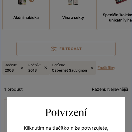
Speciální kolek
Akční nabídka
Vína a sekty
unikátní vína
FILTROVAT
Ročník:
Ročník:
Odrůda:
Zrušit filtry
2003
2018
Cabernet Sauvignon
1 produkt
Řazení:
Nejlevnější
Potvrzení
Kliknutím na tlačítko níže potvrzujete,