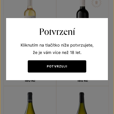
Potvrzení
Kliknutím na tlačítko níže potvrzujete,
že je vám více než 18 let.
Semillon
Frankovka
Vína s příběhem Ledňáček říční
Terroir - toulky vinicemi
POTVRZUJI
pozdní sběr 2023
pozdní sběr 2021
Šarže 3342
Šarže 1411
180
Kč
180
Kč