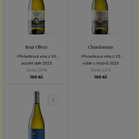
Irsai Oliver
Chardonnay
Přívlastková vína z VS
Přívlastková vína z VS
Lechovice
Lechovice
pozdní sběr 2023
výběr z hroznů 2023
Šarže 2306
Šarže 2315
190
Kč
190
Kč