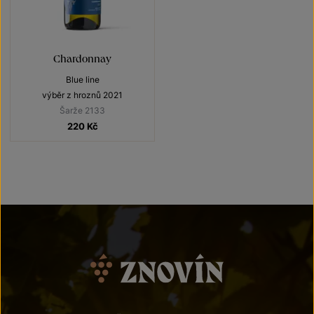
Chardonnay
Blue line
výběr z hroznů 2021
Šarže 2133
220
Kč