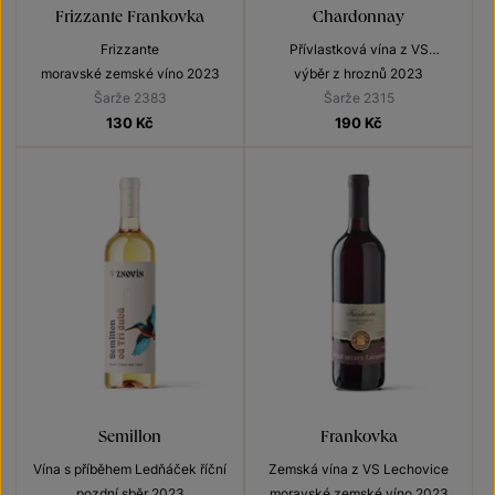
Frizzante Frankovka
Chardonnay
Frizzante
Přívlastková vína z VS
Lechovice
moravské zemské víno 2023
výběr z hroznů 2023
Šarže 2383
Šarže 2315
130
Kč
190
Kč
Semillon
Frankovka
Vína s příběhem Ledňáček říční
Zemská vína z VS Lechovice
pozdní sběr 2023
moravské zemské víno 2023