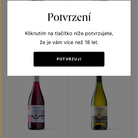
Potvrzení
Chardonnay
Frankovka
Kliknutím na tlačítko níže potvrzujete,
Naše klenoty
Terroir - toulky vinicemi
že je vám více než 18 let.
pozdní sběr 2019
pozdní sběr 2021
Šarže 9407
Šarže 1411
260
Kč
180
Kč
POTVRZUJI