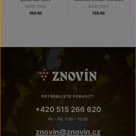
Šarže 3342
Šarže 2334
180
Kč
120
Kč
POTŘEBUJETE PORADIT?
+420 515 266 620
Po – Pá: 7:00 – 15:00
znovin@znovin.cz