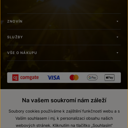
ZNOVÍN
SLUŽBY
VŠE O NÁKUPU
Na vašem soukromí nám záleží
Soubory cookies používáme k zajištění funkčnosti webu a s
Vaším souhlasem i mj. k personalizaci obsahu našich
webových stránek. Kliknutím na tlačítko „Souhlasím“
© 2026 ZNOVÍN ZNOJMO, a. s.