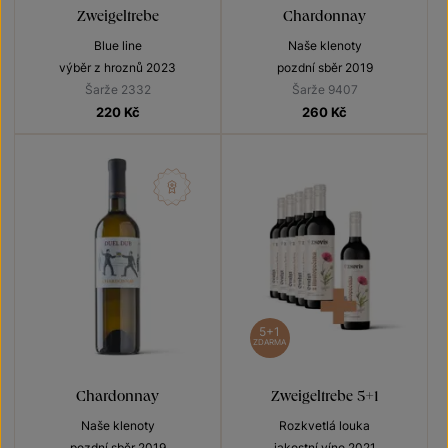
Zweigeltrebe
Chardonnay
Blue line
Naše klenoty
výběr z hroznů 2023
pozdní sběr 2019
Šarže 2332
Šarže 9407
220
Kč
260
Kč
5+1
ZDARMA
Chardonnay
Zweigeltrebe 5+1
Naše klenoty
Rozkvetlá louka
pozdní sběr 2019
jakostní víno 2021