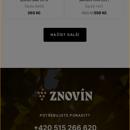
Šarže 9406
Šarže 1421
260
Kč
660 Kč
550
Kč
NAČÍST DALŠÍ
POTŘEBUJETE PORADIT?
+420 515 266 620