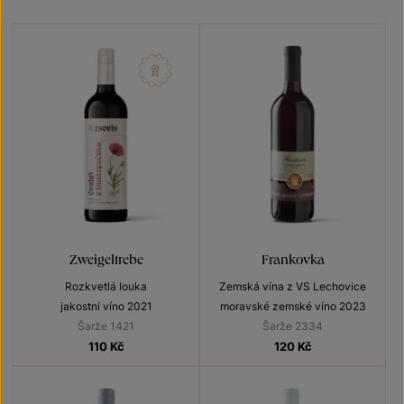
Zweigeltrebe
Frankovka
Rozkvetlá louka
Zemská vína z VS Lechovice
jakostní víno 2021
moravské zemské víno 2023
Šarže 1421
Šarže 2334
110
Kč
120
Kč