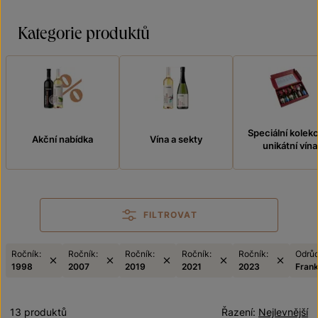
Kategorie produktů
Speciální kolek
Akční nabídka
Vína a sekty
unikátní vína
FILTROVAT
Ročník:
Ročník:
Ročník:
Ročník:
Ročník:
Odrůd
1998
2007
2019
2021
2023
Fran
13 produktů
Řazení:
Nejlevnější