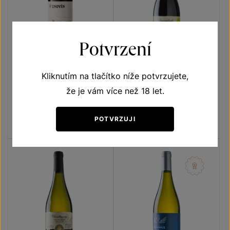
Potvrzení
Kliknutím na tlačítko níže potvrzujete,
Frankovka
Zweigeltrebe
že je vám více než 18 let.
Terroir - toulky vinicemi
Přívlastková vína z VS
Lechovice
pozdní sběr 2021
výběr z hroznů 2021
Šarže 1411
Šarže 2145
POTVRZUJI
180
Kč
190
Kč