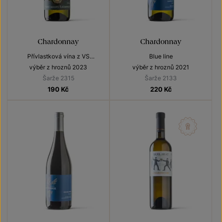
Chardonnay
Chardonnay
Přívlastková vína z VS
Blue line
Lechovice
výběr z hroznů 2023
výběr z hroznů 2021
Šarže 2315
Šarže 2133
190
Kč
220
Kč