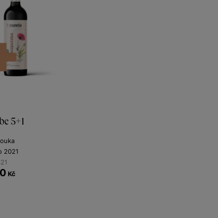
be 5+1
louka
no 2021
421
0
Kč