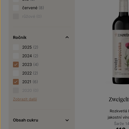
červené
(8)
růžové
(0)
Ročník
2025
(2)
2024
(2)
2023
(4)
2022
(2)
2021
(6)
2020
(0)
Zweigelt
Zobrazit další
Rozkvetlá 
jakostní ví
Obsah cukru
Šarže 1