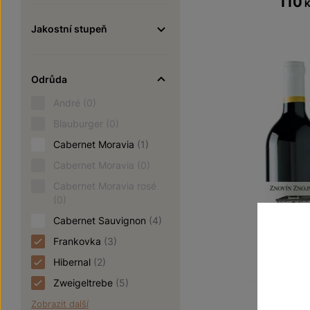
110
Jakostní stupeň
Odrůda
André
(0)
Blauburger
(0)
Cabernet Moravia
(1)
Cabernet Moravia
(0)
Cabernet Moravia rosé
(0)
Cabernet Sauvignon
(4)
Frankovka
(3)
Hibernal
(2)
Zweigeltrebe
(5)
Zobrazit další