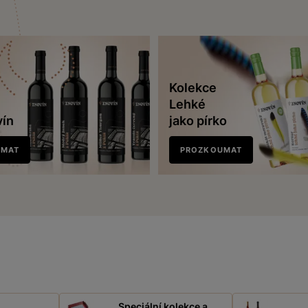
Kolekce
Lehké
vín
jako pírko
UMAT
PROZKOUMAT
Speciální kolekce a