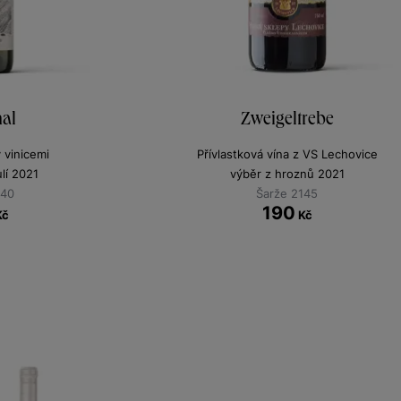
al
Zweigeltrebe
y vinicemi
Přívlastková vína z VS Lechovice
lí 2021
výběr z hroznů 2021
340
Šarže 2145
190
Kč
Kč