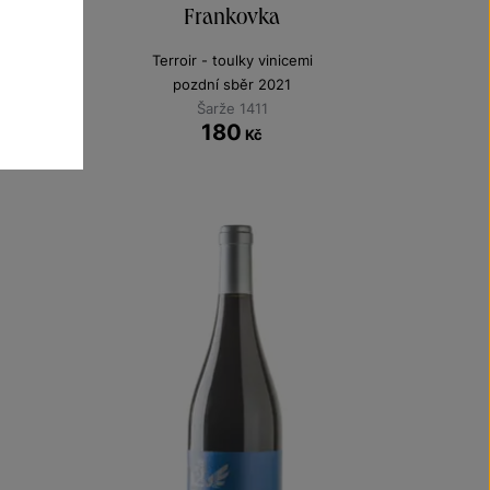
Frankovka
Terroir - toulky vinicemi
pozdní sběr 2021
Šarže 1411
180
Kč