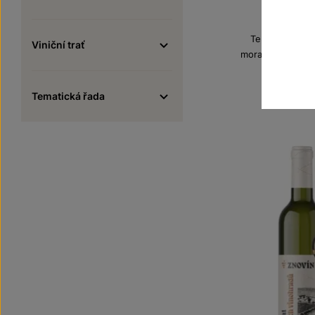
Zweigelt
Terroir - toulk
Viniční trať
moravské zemské
Šarže 1
130
Tematická řada