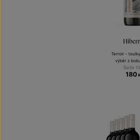
Hibern
Terroir - toulk
výběr z bobu
Šarže 1
180