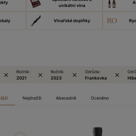
ekty
A
unikátní vína
obaly
Vinařské doplňky
Ryc
Ročník:
Ročník:
Odrůda:
Odr
2021
2023
Frankovka
Hib
ější
Nejdražší
Abecedně
Oceněno