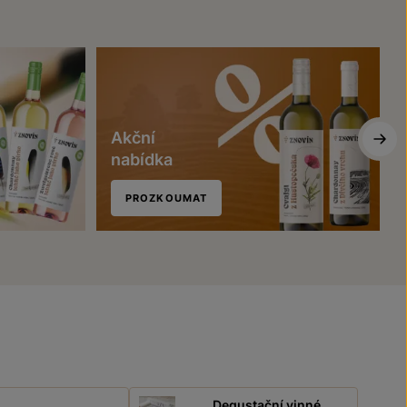
Akční
nabídka
PROZKOUMAT
Degustační vinné