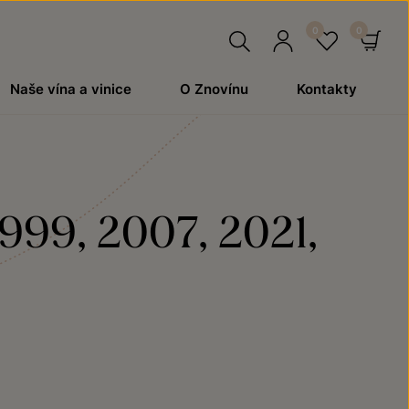
Hledat
Přihlásit
Oblíben
Ko
Naše vína a vinice
O Znovínu
Kontakty
se
1999, 2007, 2021,