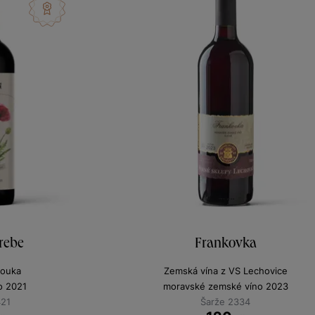
rebe
Frankovka
louka
Zemská vína z VS Lechovice
no 2021
moravské zemské víno 2023
421
Šarže 2334