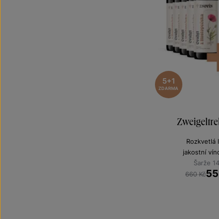
5+1
ZDARMA
Zweigeltre
Rozkvetlá 
jakostní ví
Šarže 1
55
660 Kč