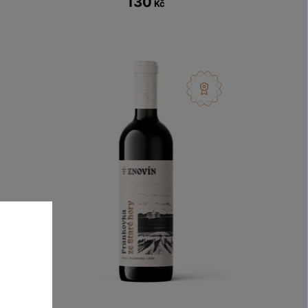
130
Kč