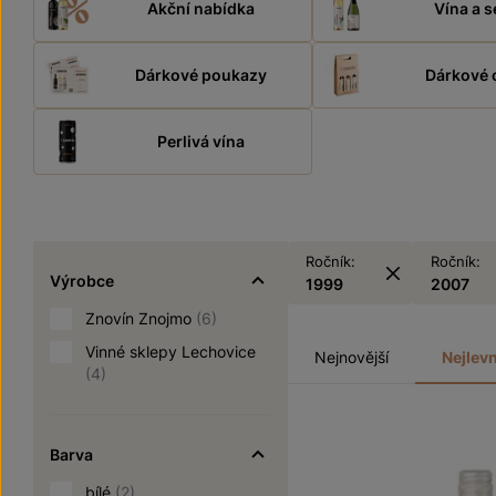
Akční nabídka
Vína a s
Dárkové poukazy
Dárkové 
Perlivá vína
Ročník:
Ročník:
Výrobce
1999
2007
Znovín Znojmo
(6)
Vinné sklepy Lechovice
Nejnovější
Nejlevn
(4)
Barva
bílé
(2)