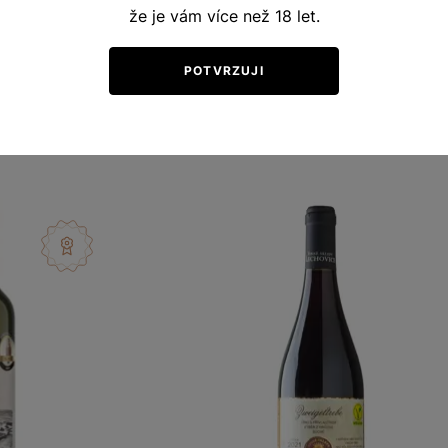
rebe
Hibernal
že je vám více než 18 let.
y vinicemi
Terroir - toulky vinicemi
POTVRZUJI
 víno 2021
výběr z hroznů 2023
463
Šarže 3350
180
Kč
Kč