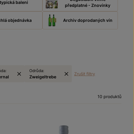
typická baleni
předplatné - Znovínky
hlá objednávka
Archiv doprodaných vín
ůda:
Odrůda:
Zrušit filtry
ernal
Zweigeltrebe
10 produktů