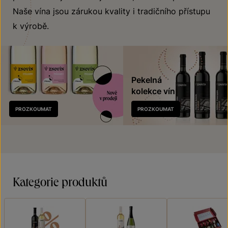
Naše vína jsou zárukou kvality i tradičního přístupu
k výrobě.
Pekelná
kolekce vín
Nově
PROZKOUMAT
PROZKOUMAT
v prodeji
Kategorie produktů