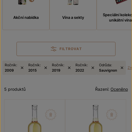
Speciální kolek
Akční nabídka
Vína a sekty
unikátní vína
FILTROVAT
Ročník:
Ročník:
Ročník:
Ročník:
Odrůda:
Zru
2009
2015
2019
2022
Sauvignon
5 produktů
Řazení:
Oceněno