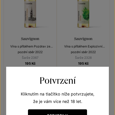
Sauvignon
Sauvignon
Vína s příběhem Pozdrav ze
Vína s příběhem Explozivní
Znojma
Sauvignony
pozdní sběr 2022
pozdní sběr 2022
Šarže 2367
Šarže 2328
195
Kč
195
Kč
Potvrzení
Kliknutím na tlačítko níže potvrzujete,
že je vám více než 18 let.