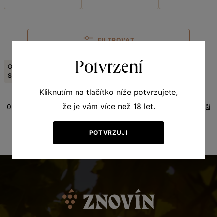
FILTROVAT
Potvrzení
Odrůda:
Viniční trať:
Zrušit filtry
Sauvignon
Kacperky
Kliknutím na tlačítko níže potvrzujete,
že je vám více než 18 let.
0 produktů
Řazení:
Nejnovější
POTVRZUJI