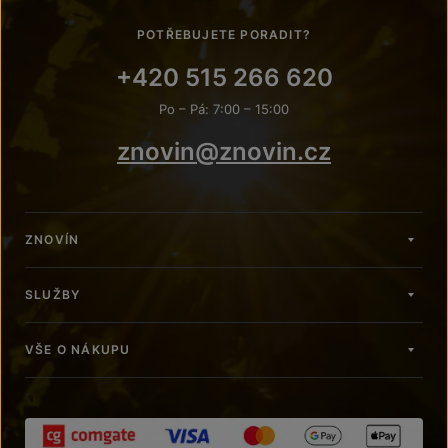
POTŘEBUJETE PORADIT?
+420 515 266 620
Po – Pá: 7:00 – 15:00
znovin@znovin.cz
ZNOVÍN
SLUŽBY
VŠE O NÁKUPU