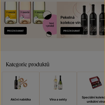
Pekelná
kolekce vín
Nově
PROZKOUMAT
PROZKOUMAT
v prodeji
Kategorie produktů
Speciální kolek
Akční nabídka
Vína a sekty
unikátní vína