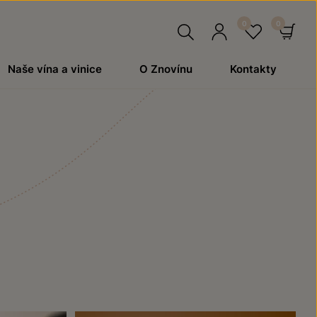
Hledat
Přihlásit
Oblíben
Ko
Naše vína a vinice
O Znovínu
Kontakty
se