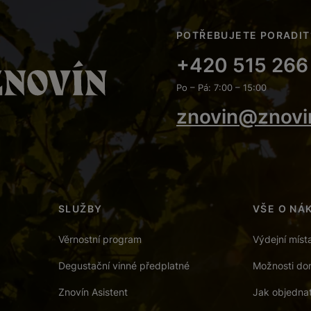
POTŘEBUJETE PORADIT
+420 515 266
Po – Pá: 7:00 – 15:00
znovin@znovi
SLUŽBY
VŠE O NÁ
Věrnostní program
Výdejní míst
Degustační vinné předplatné
Možnosti dor
Znovín Asistent
Jak objedna