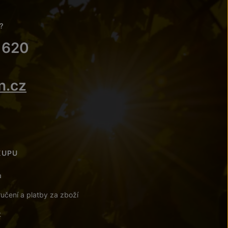
?
 620
n.cz
KUPU
a
učení a platby za zboží
t