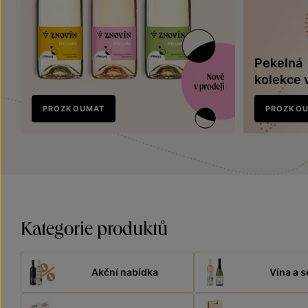
Pekelná
kolekce 
Nově
PROZKOUMAT
PROZKO
v prodeji
Kategorie produktů
Akční nabídka
Vína a s