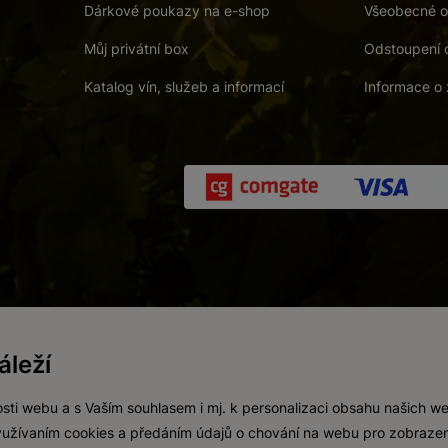
Dárkové poukazy na e-shop
Všeobecné o
Můj privátní box
Odstoupení 
Katalog vín, služeb a informací
Informace o 
 a. s.
/
Vnitřní oznamovací systém (whistleblowing)
/
Prohlášení o přís
leží
Zákaz prodeje alkoholických nápojů osobám mladším 18 let.
Vytvořil
webProgress
sti webu a s Vaším souhlasem i mj. k personalizaci obsahu našich w
 využívaním cookies a předáním údajů o chování na webu pro zobrazen