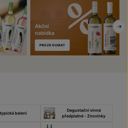
Akční
nabídka
PROZKOUMAT
Degustační vinné
typická baleni
předplatné - Znovínky