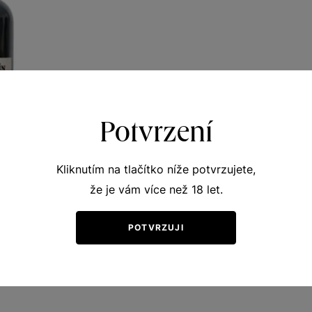
Potvrzení
Kliknutím na tlačítko níže potvrzujete,
že je vám více než 18 let.
inecké
vní vína
POTVRZUJI
no 2004
57
Kč