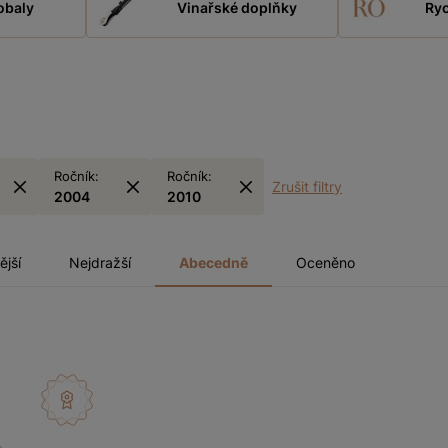
obaly
Vinařské doplňky
Ryc
Ročník:
Ročník:
Zrušit filtry
2004
2010
ější
Nejdražší
Abecedně
Oceněno