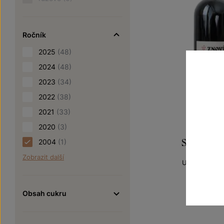
Ročník
2025
(48)
2024
(48)
2023
(34)
2022
(38)
2021
(33)
2020
(3)
Svatovavř
2004
(1)
Zobrazit další
Unikátní archi
jakostní ví
Šarže 3
Obsah cukru
300