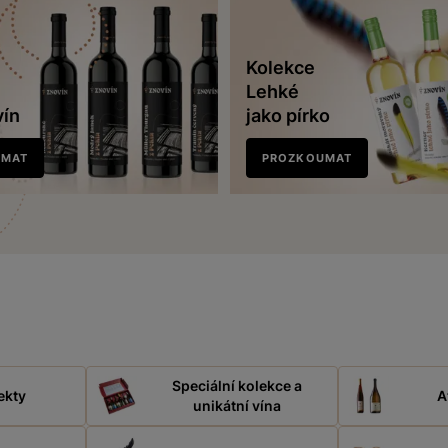
Kolekce
Lehké
vín
jako pírko
UMAT
PROZKOUMAT
Speciální kolekce a
ekty
A
unikátní vína