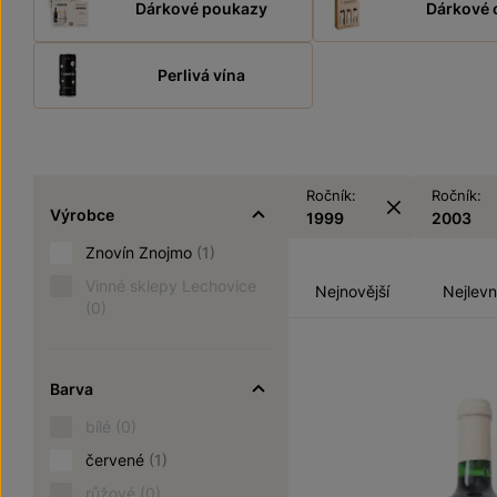
Dárkové poukazy
Dárkové 
Perlivá vína
Ročník:
Ročník:
Výrobce
1999
2003
Znovín Znojmo
(1)
Vinné sklepy Lechovice
Nejnovější
Nejlevn
(0)
Barva
bílé
(0)
červené
(1)
růžové
(0)