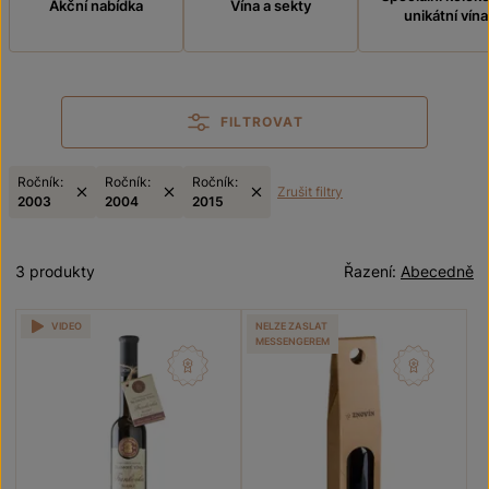
Akční nabídka
Vína a sekty
unikátní vína
FILTROVAT
Ročník:
Ročník:
Ročník:
Zrušit filtry
2003
2004
2015
3 produkty
Řazení:
Abecedně
VIDEO
NELZE ZASLAT
MESSENGEREM