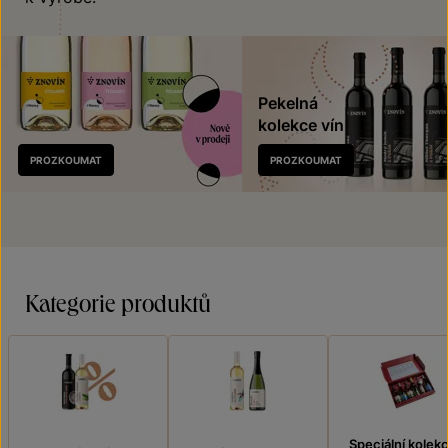
Pekelná
kolekce vín
Nově
PROZKOUMAT
PROZKOUMAT
v prodeji
Kategorie produktů
Speciální kolek