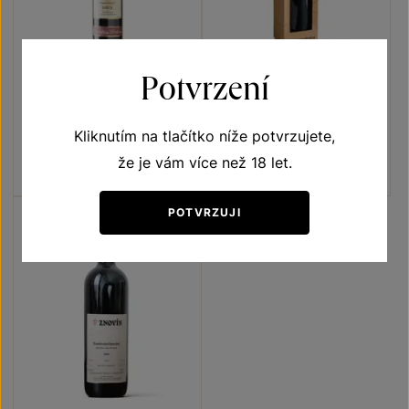
Potvrzení
Frankovka
Rulandské modré
Přívlastková vína z VS
Unikátní archivní vína
Kliknutím na tlačítko níže potvrzujete,
Lechovice
slámové víno 2015
výběr z hroznů 2015
Šarže 1526
Šarže 5093
že je vám více než 18 let.
400
Kč
300
Kč
POTVRZUJI