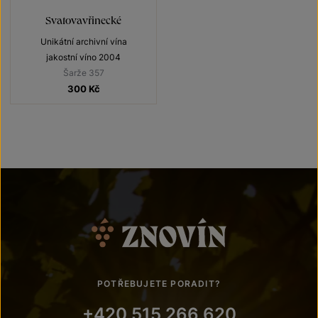
Svatovavřinecké
Unikátní archivní vína
jakostní víno 2004
Šarže 357
300
Kč
POTŘEBUJETE PORADIT?
+420 515 266 620