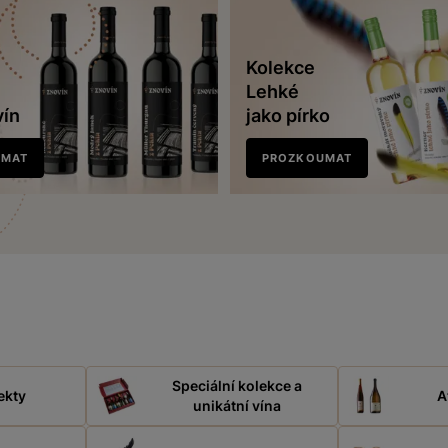
Kolekce
Lehké
vín
jako pírko
UMAT
PROZKOUMAT
Speciální kolekce a
ekty
A
unikátní vína