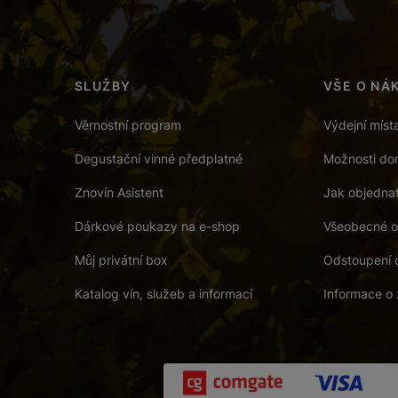
SLUŽBY
VŠE O NÁ
Věrnostní program
Výdejní míst
Degustační vinné předplatné
Možnosti dor
Znovín Asistent
Jak objedna
Dárkové poukazy na e-shop
Všeobecné o
Můj privátní box
Odstoupení 
Katalog vín, služeb a informací
Informace o 