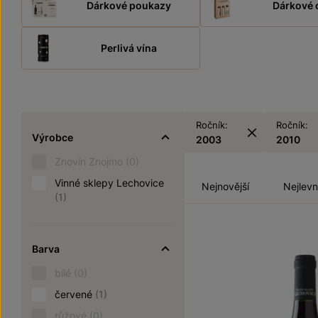
Dárkové poukazy
Dárkové 
Perlivá vína
Ročník:
Ročník:
Výrobce
2003
2010
Znovín Znojmo
(0)
Vinné sklepy Lechovice
Nejnovější
Nejlevn
(1)
Barva
bílé
(0)
červené
(1)
růžové
(0)