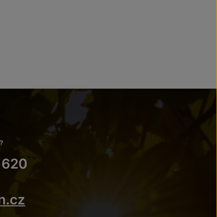
?
 620
n.cz