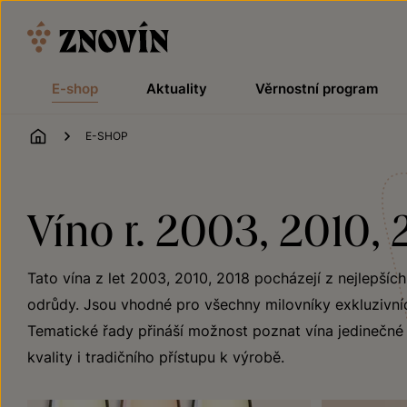
Přeskočit na obsah
E-shop
Aktuality
Věrnostní program
ÚVOD
E-SHOP
Víno r. 2003, 2010, 2
Tato vína z let 2003, 2010, 2018 pocházejí z nejlepšíc
odrůdy. Jsou vhodné pro všechny milovníky exkluzivních 
Tematické řady přináší možnost poznat vína jedinečné j
kvality i tradičního přístupu k výrobě.