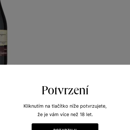
auvignon
Potvrzení
z VS Lechovice
r 2018
Kliknutím na tlačítko níže potvrzujete,
834
že je vám více než 18 let.
Kč