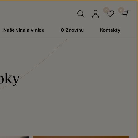
Hledat
Přihlásit
Oblíben
Ko
Naše vína a vinice
O Znovínu
Kontakty
se
ipky