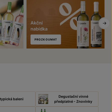
Akční
nabídka
PROZKOUMAT
Degustační vinné
typická baleni
předplatné - Znovínky