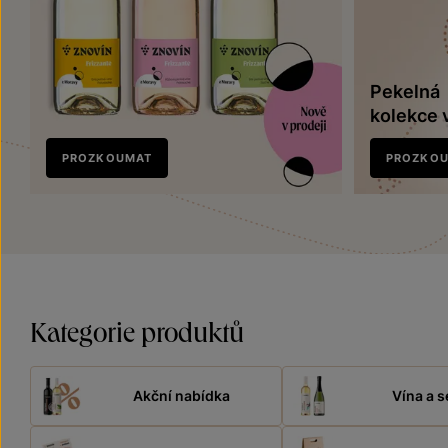
Pekelná
kolekce 
Nově
PROZKOUMAT
PROZKO
v prodeji
Kategorie produktů
Akční nabídka
Vína a s