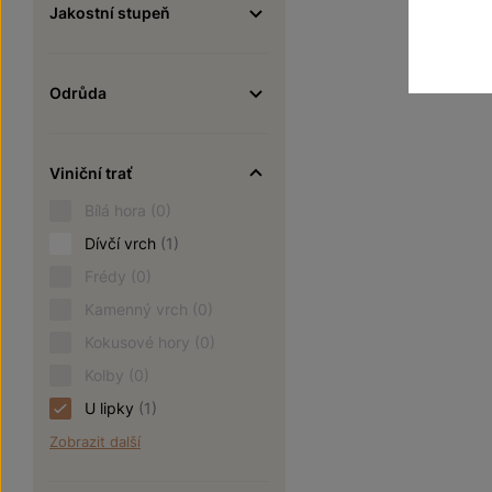
Jakostní stupeň
Odrůda
Viniční trať
Bílá hora
(0)
Dívčí vrch
(1)
Frédy
(0)
Kamenný vrch
(0)
Kokusové hory
(0)
Kolby
(0)
U lipky
(1)
Zobrazit další