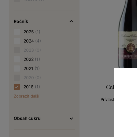
Ročník
2025
(1)
2024
(4)
2023
(0)
2022
(1)
2021
(1)
2020
(0)
Cabernet S
2018
(1)
Zobrazit další
Přívlastková vína 
pozdní sbě
Šarže 1
Obsah cukru
170