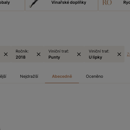
obaly
Vinařské doplňky
Ryc
Ročník:
Viniční trať:
Viniční trať:
Zr
2018
Punty
U lipky
ější
Nejdražší
Abecedně
Oceněno