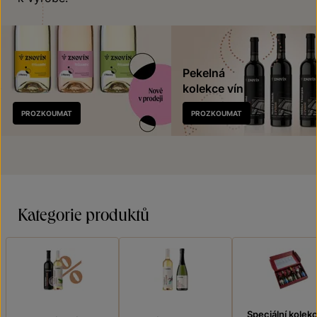
Pekelná
kolekce vín
Nově
PROZKOUMAT
PROZKOUMAT
v prodeji
Kategorie produktů
Speciální kolek