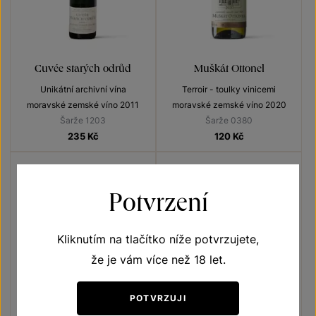
Cuvée starých odrůd
Muškát Ottonel
Unikátní archivní vína
Terroir - toulky vinicemi
moravské zemské víno 2011
moravské zemské víno 2020
Šarže 1203
Šarže 0380
235
Kč
120
Kč
Potvrzení
Kliknutím na tlačítko níže potvrzujete,
že je vám více než 18 let.
5+1
POTVRZUJI
ZDARMA