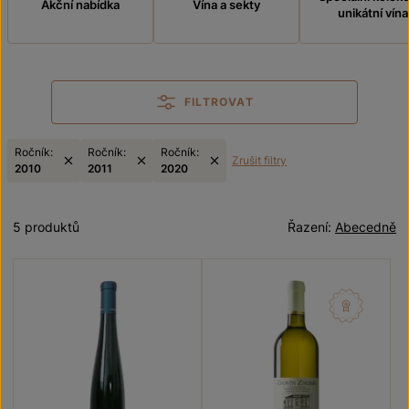
Akční nabídka
Vína a sekty
unikátní vína
FILTROVAT
Ročník:
Ročník:
Ročník:
Zrušit filtry
2010
2011
2020
5 produktů
Řazení:
Abecedně