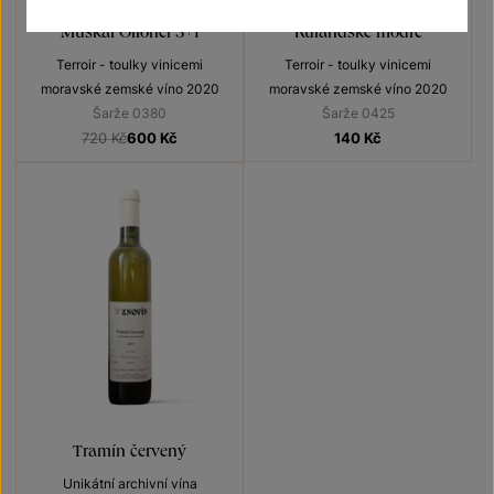
Muškát Ottonel 5+1
Rulandské modré
Terroir - toulky vinicemi
Terroir - toulky vinicemi
moravské zemské víno 2020
moravské zemské víno 2020
Šarže 0380
Šarže 0425
720 Kč
600
Kč
140
Kč
Tramín červený
Unikátní archivní vína