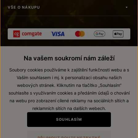
VŠE O NÁKUPU
Na vašem soukromí nám záleží
Soubory cookies používáme k zajištění funkčnosti webu a s
Vaším souhlasem i mj. k personalizaci obsahu našich
webových stránek. Kliknutím na tlačítko „Souhlasím“
© 2026 ZNOVÍN ZNOJMO, a. s.
souhlasíte s využívaním cookies a předáním údajů o chování
Vnitřní oznamovací systém (whistleblowing)
na webu pro zobrazení cílené reklamy na sociálních sítích a
Prohlášení o přístupnosti
reklamních sítích na dalších webech.
Upravit nastavení
SOUHLASÍM
Zákaz prodeje alkoholických nápojů osobám mladším 18 let.
PŘIJMOUT POUZE NEZBYTNÉ