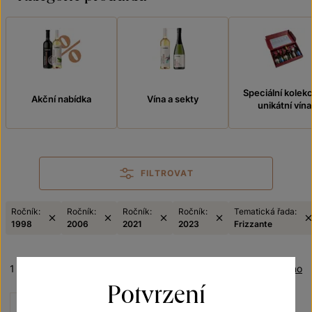
Speciální kolek
Akční nabídka
Vína a sekty
unikátní vína
FILTROVAT
Ročník:
Ročník:
Ročník:
Ročník:
Tematická řada:
1998
2006
2021
2023
Frizzante
1 produkt
Řazení:
Oceněno
Potvrzení