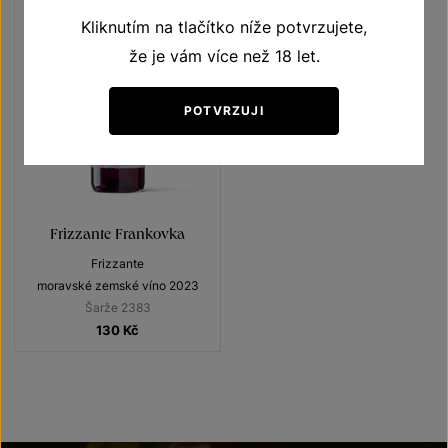
Kliknutím na tlačítko níže potvrzujete,
že je vám více než 18 let.
POTVRZUJI
Frizzante Frankovka
Frizzante
moravské zemské víno 2023
Šarže 2383
130
Kč