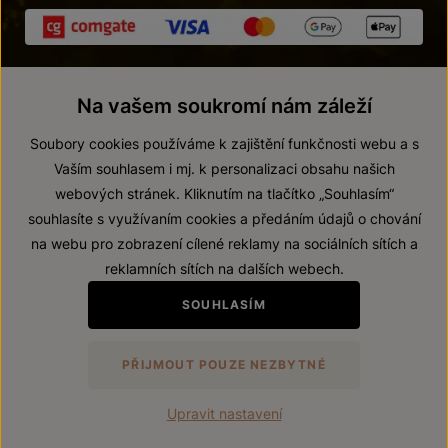
Na vašem soukromí nám záleží
Soubory cookies používáme k zajištění funkčnosti webu a s
Vaším souhlasem i mj. k personalizaci obsahu našich
webových stránek. Kliknutím na tlačítko „Souhlasím“
© 2026 ZNOVÍN ZNOJMO, a. s.
souhlasíte s využívaním cookies a předáním údajů o chování
Vnitřní oznamovací systém (whistleblowing)
na webu pro zobrazení cílené reklamy na sociálních sítích a
Prohlášení o přístupnosti
reklamních sítích na dalších webech.
Upravit nastavení
SOUHLASÍM
Zákaz prodeje alkoholických nápojů osobám mladším 18 let.
PŘIJMOUT POUZE NEZBYTNÉ
Vytvořil
webProgress
Upravit nastavení