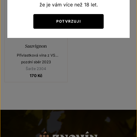
že je vám více než 18 let.
POTVRZUJI
Sauvignon
Přívlastková vína z VS
Lechovice
pozdní sběr 2023
Šarže 2304
170
Kč