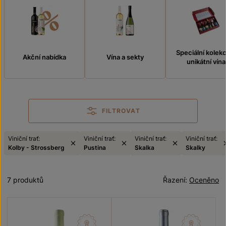
Speciální kolek
Akční nabídka
Vína a sekty
unikátní vína
FILTROVAT
Viniční trať:
Viniční trať:
Viniční trať:
Viniční trať:
Kolby - Strossberg
Pustina
Skalka
Skalky
7 produktů
Řazení:
Oceněno