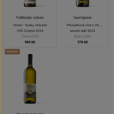
Veltlínské zelené
Sauvignon
Terroir - toulky vinicemi
Přívlastková vína z VS
Lechovice
VOC Znojmo 2024
pozdní sběr 2023
Šarže 4322
Šarže 2304
190
Kč
170
Kč
NOVINKA
Tramín červený