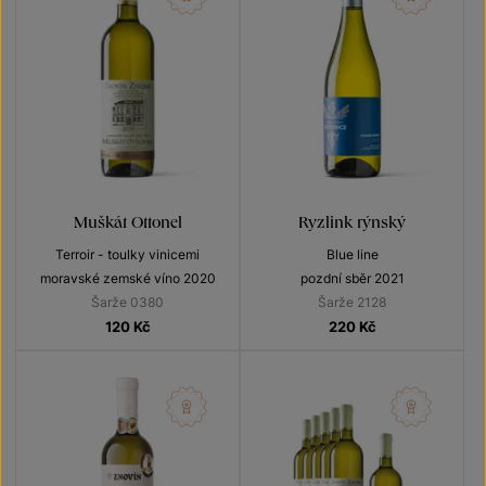
Muškát Ottonel
Ryzlink rýnský
Terroir - toulky vinicemi
Blue line
moravské zemské víno 2020
pozdní sběr 2021
Šarže 0380
Šarže 2128
120
Kč
220
Kč