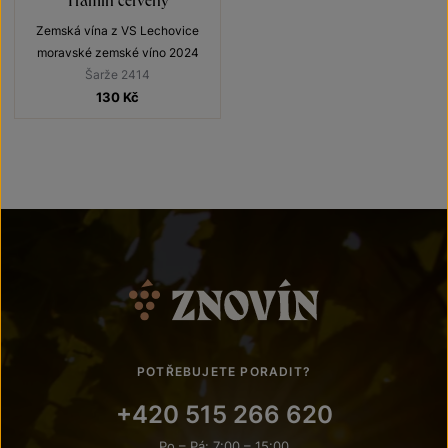
Zemská vína z VS Lechovice
moravské zemské víno 2024
Šarže 2414
130
Kč
POTŘEBUJETE PORADIT?
+420 515 266 620
Po – Pá: 7:00 – 15:00