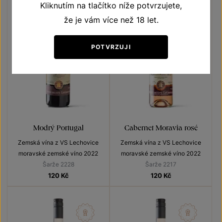
Kliknutím na tlačítko níže potvrzujete,
že je vám více než 18 let.
POTVRZUJI
Modrý Portugal
Cabernet Moravia rosé
Zemská vína z VS Lechovice
Zemská vína z VS Lechovice
moravské zemské víno 2022
moravské zemské víno 2022
Šarže 2228
Šarže 2217
120
Kč
120
Kč