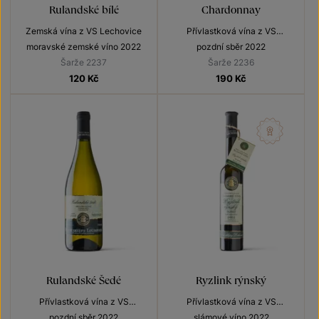
Rulandské bílé
Chardonnay
Zemská vína z VS Lechovice
Přívlastková vína z VS
Lechovice
moravské zemské víno 2022
pozdní sběr 2022
Šarže 2237
Šarže 2236
120
Kč
190
Kč
Rulandské Šedé
Ryzlink rýnský
Přívlastková vína z VS
Přívlastková vína z VS
Lechovice
Lechovice
pozdní sběr 2022
slámové víno 2022