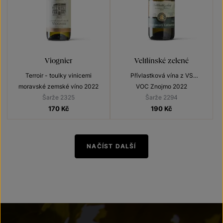
Viognier
Veltlínské zelené
Terroir - toulky vinicemi
Přívlastková vína z VS
Lechovice
moravské zemské víno 2022
VOC Znojmo 2022
Šarže 2325
Šarže 2294
170
Kč
190
Kč
NAČÍST DALŠÍ