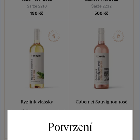
Šarže 2210
Šarže 2232
190
Kč
500
Kč
Ryzlink vlašský
Cabernet Sauvignon rosé
Vína s příběhem Rosnička zelená
Terroir - toulky vinicemi
pozdní sběr 2022
pozdní sběr 2022
Potvrzení
Šarže 2356
Šarže 2335
180
Kč
170
Kč