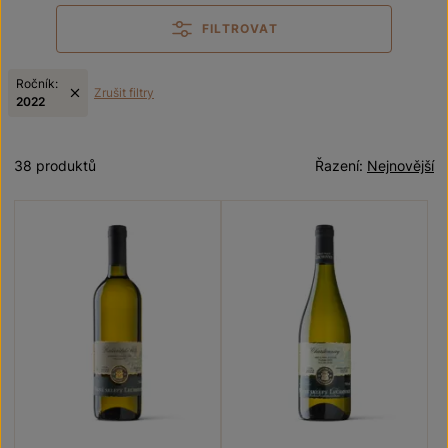
FILTROVAT
Ročník:
Zrušit filtry
2022
38 produktů
Řazení:
Nejnovější