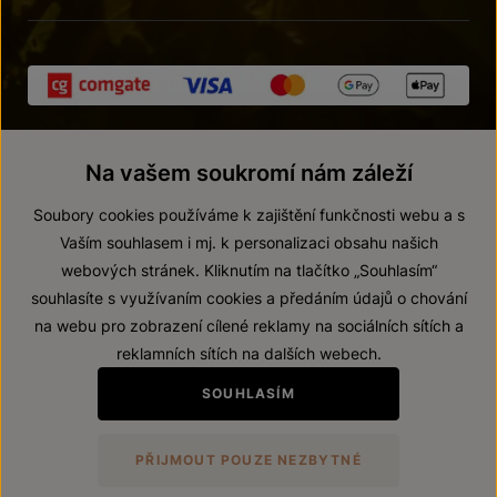
Na vašem soukromí nám záleží
Soubory cookies používáme k zajištění funkčnosti webu a s
Vaším souhlasem i mj. k personalizaci obsahu našich
webových stránek. Kliknutím na tlačítko „Souhlasím“
© 2026 ZNOVÍN ZNOJMO, a. s.
souhlasíte s využívaním cookies a předáním údajů o chování
Vnitřní oznamovací systém (whistleblowing)
na webu pro zobrazení cílené reklamy na sociálních sítích a
Prohlášení o přístupnosti
reklamních sítích na dalších webech.
Upravit nastavení
SOUHLASÍM
Zákaz prodeje alkoholických nápojů osobám mladším 18 let.
PŘIJMOUT POUZE NEZBYTNÉ
Vytvořil
webProgress