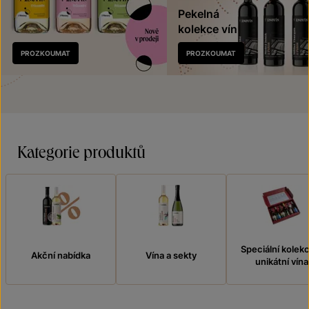
Pekelná
kolekce vín
Nově
PROZKOUMAT
PROZKOUMAT
v prodeji
Kategorie produktů
Speciální kolek
Akční nabídka
Vína a sekty
unikátní vína