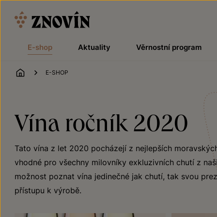
Přeskočit na obsah
E-shop
Aktuality
Věrnostní program
ÚVOD
E-SHOP
Vína ročník 2020
Tato vína z let 2020 pocházejí z nejlepších moravských
vhodné pro všechny milovníky exkluzivních chutí z naši
možnost poznat vína jedinečné jak chutí, tak svou preze
přístupu k výrobě.