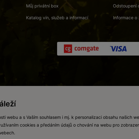
Můj privátní box
Odstoupení 
Katalog vín, služeb a informací
Informace o 
 a. s.
/
Vnitřní oznamovací systém (whistleblowing)
/
Prohlášení o přís
leží
Zákaz prodeje alkoholických nápojů osobám mladším 18 let.
Vytvořil
webProgress
sti webu a s Vaším souhlasem i mj. k personalizaci obsahu našich w
 využívaním cookies a předáním údajů o chování na webu pro zobrazen
 webech.