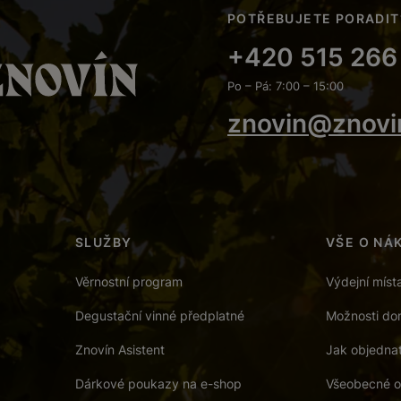
POTŘEBUJETE PORADIT
+420 515 266
Po – Pá: 7:00 – 15:00
znovin@znovi
SLUŽBY
VŠE O NÁ
Věrnostní program
Výdejní míst
Degustační vinné předplatné
Možnosti dor
Znovín Asistent
Jak objedna
Dárkové poukazy na e-shop
Všeobecné o