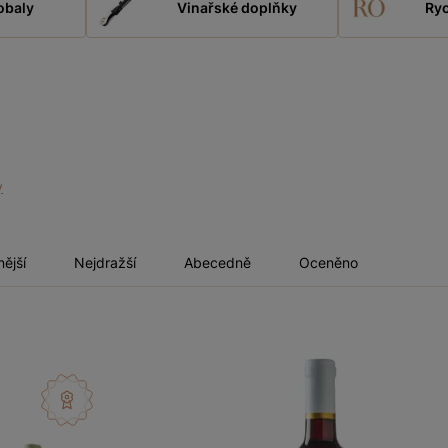
obaly
Vinařské doplňky
Ryc
y
nější
Nejdražší
Abecedně
Oceněno