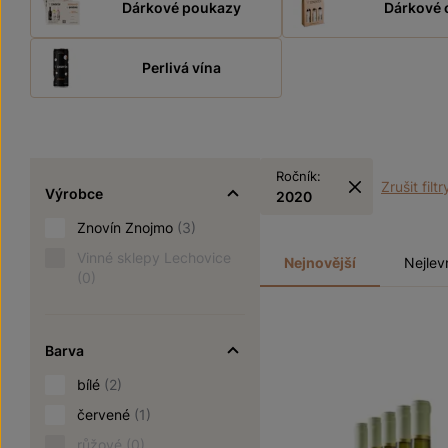
Dárkové poukazy
Dárkové 
Perlivá vína
Ročník:
Zrušit filtr
Výrobce
2020
Znovín Znojmo
(3)
Vinné sklepy Lechovice
Nejnovější
Nejlev
(0)
Barva
bílé
(2)
červené
(1)
růžové
(0)