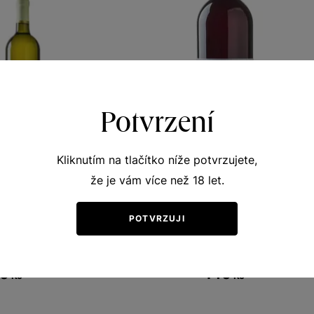
Potvrzení
Kliknutím na tlačítko níže potvrzujete,
že je vám více než 18 let.
nel 5+1
Rulandské modré
POTVRZUJI
y vinicemi
Terroir - toulky vinicemi
 víno 2020
moravské zemské víno 2020
380
Šarže 0425
0
140
Kč
Kč