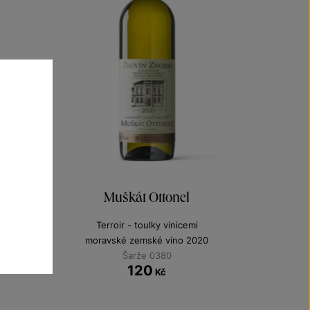
Muškát Ottonel
Terroir - toulky vinicemi
moravské zemské víno 2020
Šarže 0380
120
Kč