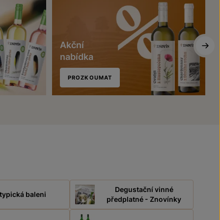
Akční
nabídka
PROZKOUMAT
Degustační vinné
typická baleni
předplatné - Znovínky