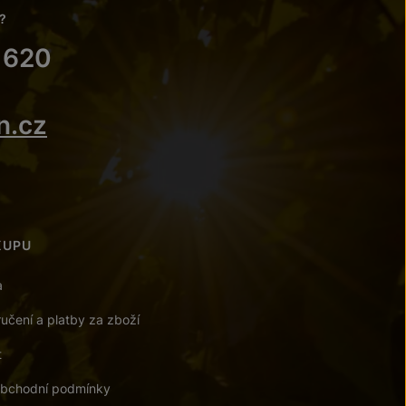
?
 620
n.cz
KUPU
a
učení a platby za zboží
t
bchodní podmínky