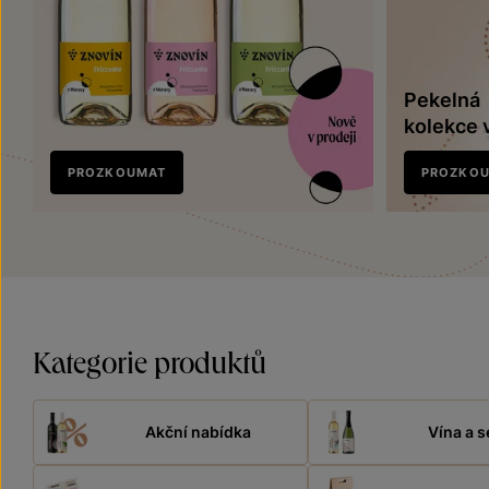
Pekelná
kolekce 
Nově
PROZKOUMAT
PROZKO
v prodeji
Kategorie produktů
Akční nabídka
Vína a s