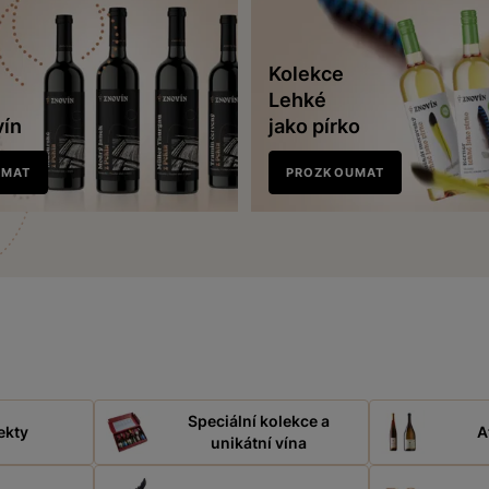
Kolekce
Lehké
vín
jako pírko
UMAT
PROZKOUMAT
Speciální kolekce a
ekty
A
unikátní vína