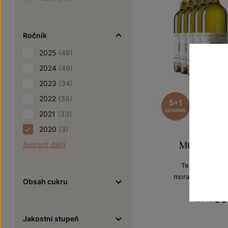
Ročník
2025
(48)
2024
(49)
2023
(34)
2022
(38)
5+1
ZDARMA
2021
(33)
2020
(3)
Muškát Otto
Zobrazit další
Terroir - toulk
moravské zemské
Obsah cukru
Šarže 0
60
720 Kč
Jakostní stupeň