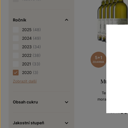
Ročník
2025
(48)
2024
(49)
2023
(34)
2022
(38)
5+1
ZDARMA
2021
(33)
2020
(3)
Muškát Otto
Zobrazit další
Terroir - toulk
moravské zemské
Obsah cukru
Šarže 0
60
720 Kč
Jakostní stupeň