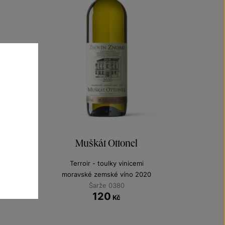
Muškát Ottonel
Terroir - toulky vinicemi
moravské zemské víno 2020
Šarže 0380
120
Kč