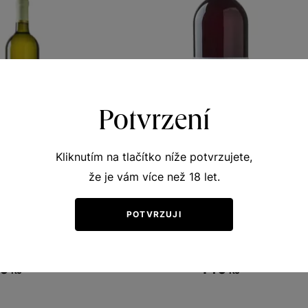
Potvrzení
Kliknutím na tlačítko níže potvrzujete,
že je vám více než 18 let.
nel 5+1
Rulandské modré
POTVRZUJI
y vinicemi
Terroir - toulky vinicemi
 víno 2020
moravské zemské víno 2020
380
Šarže 0425
0
140
Kč
Kč