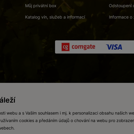
Můj privátní box
Odstoupení 
Katalog vín, služeb a informací
Informace o 
 a. s.
/
Vnitřní oznamovací systém (whistleblowing)
/
Prohlášení o přís
leží
Zákaz prodeje alkoholických nápojů osobám mladším 18 let.
Vytvořil
webProgress
sti webu a s Vaším souhlasem i mj. k personalizaci obsahu našich w
 využívaním cookies a předáním údajů o chování na webu pro zobrazen
 webech.