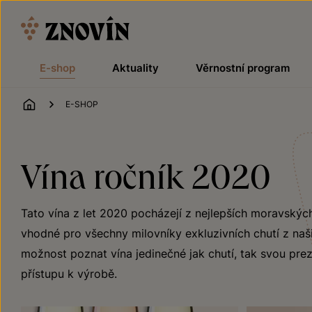
Přeskočit na obsah
E-shop
Aktuality
Věrnostní program
ÚVOD
E-SHOP
Vína ročník 2020
Tato vína z let 2020 pocházejí z nejlepších moravských
vhodné pro všechny milovníky exkluzivních chutí z naši
možnost poznat vína jedinečné jak chutí, tak svou preze
přístupu k výrobě.