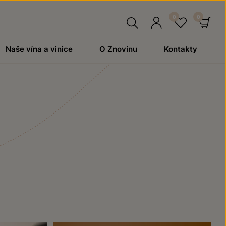
Hledat
Přihlásit
Oblíben
Ko
Naše vína a vinice
O Znovínu
Kontakty
se