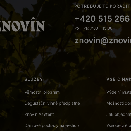
POTŘEBUJETE PORADIT
+420 515 266
Po – Pá: 7:00 – 15:00
znovin@znovi
SLUŽBY
VŠE O NÁ
Věrnostní program
Výdejní míst
Degustační vinné předplatné
Možnosti dor
Znovín Asistent
Jak objedna
Dárkové poukazy na e-shop
Všeobecné o