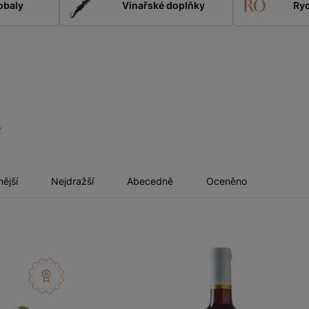
obaly
Vinařské doplňky
Ryc
y
nější
Nejdražší
Abecedně
Oceněno