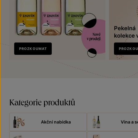
Pekelná
kolekce 
Nově
PROZKOUMAT
PROZKO
v prodeji
Kategorie produktů
Akční nabídka
Vína a s