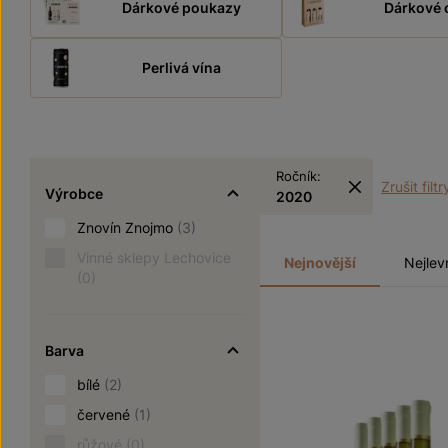
Dárkové poukazy
Dárkové 
Perlivá vína
Ročník:
Zrušit filtr
Výrobce
2020
Znovín Znojmo
(3)
Vinné sklepy Lechovice
Nejnovější
Nejlev
(0)
Barva
bílé
(2)
červené
(1)
růžové
(0)