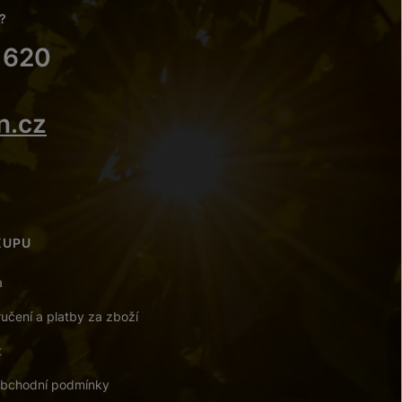
?
 620
n.cz
KUPU
a
učení a platby za zboží
t
bchodní podmínky