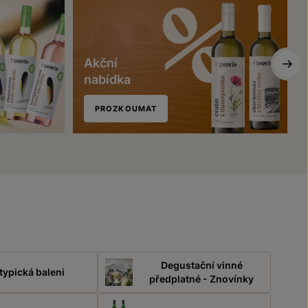
Akční
nabídka
PROZKOUMAT
Degustační vinné
typická baleni
předplatné - Znovínky