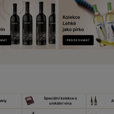
Kolekce
Lehké
vín
jako pírko
UMAT
PROZKOUMAT
Speciální kolekce a
ekty
A
unikátní vína