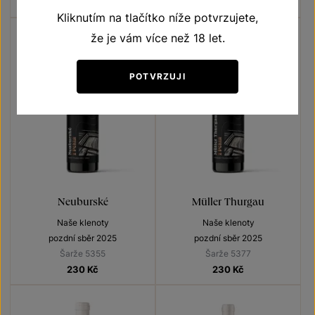
1080 Kč
900
Kč
180
Kč
Kliknutím na tlačítko níže potvrzujete,
že je vám více než 18 let.
POTVRZUJI
Neuburské
Müller Thurgau
Naše klenoty
Naše klenoty
pozdní sběr 2025
pozdní sběr 2025
Šarže 5355
Šarže 5377
230
Kč
230
Kč