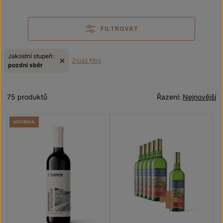
FILTROVAT
Jakostní stupeň:
Zrušit filtry
pozdní sběr
75 produktů
Řazení:
Nejnovější
NOVINKA