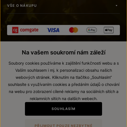
VŠE O NÁKUPU
Na vašem soukromí nám záleží
Soubory cookies používáme k zajištění funkčnosti webu a s
Vaším souhlasem i mj. k personalizaci obsahu našich
webových stránek. Kliknutím na tlačítko „Souhlasím“
© 2026 ZNOVÍN ZNOJMO, a. s.
souhlasíte s využívaním cookies a předáním údajů o chování
Vnitřní oznamovací systém (whistleblowing)
na webu pro zobrazení cílené reklamy na sociálních sítích a
Prohlášení o přístupnosti
reklamních sítích na dalších webech.
Upravit nastavení
SOUHLASÍM
Zákaz prodeje alkoholických nápojů osobám mladším 18 let.
PŘIJMOUT POUZE NEZBYTNÉ