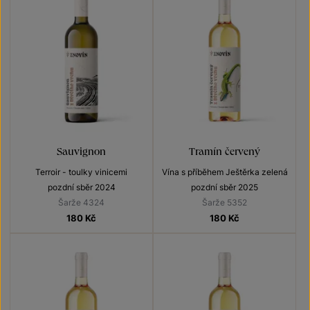
Sauvignon
Tramín červený
Terroir - toulky vinicemi
Vína s příběhem Ještěrka zelená
pozdní sběr 2024
pozdní sběr 2025
Šarže 4324
Šarže 5352
180
Kč
180
Kč