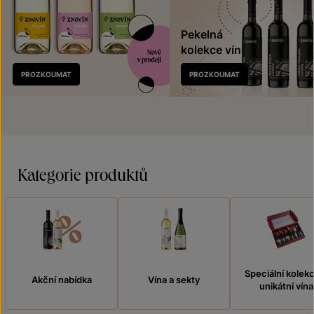
Pekelná
kolekce vín
Nově
PROZKOUMAT
PROZKOUMAT
v prodeji
Kategorie produktů
Speciální kolek
Akční nabídka
Vína a sekty
unikátní vína