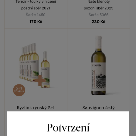
Terroir - toulky vinicemi
Naše klenoty
pozdní sběr 2021
pozdní sběr 2025
Šarže 1450
Šarže 5366
170
Kč
230
Kč
5+1
ZDARMA
Ryzlínk rýnský 5+1
Sauvignon šedý
Vína s příběhem Rosnička zelená
Terroir - toulky vinicemi
Potvrzení
pozdní sběr 2022
pozdní sběr 2025
Šarže 2390
Šarže 5348