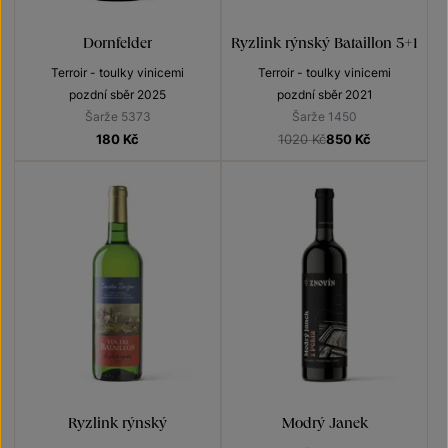
Dornfelder
Ryzlink rýnský Bataillon 5+1
Terroir - toulky vinicemi
Terroir - toulky vinicemi
pozdní sběr 2025
pozdní sběr 2021
Šarže 5373
Šarže 1450
180
Kč
1020 Kč
850
Kč
Ryzlink rýnský
Modrý Janek