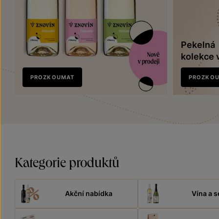
Pekelná
kolekce 
Nově
PROZKOUMAT
PROZKO
v prodeji
Kategorie produktů
Akční nabídka
Vína a s