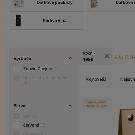
Dárkové poukazy
Dárkové 
Perlivá vína
Ročník:
Zrušit filtr
Výrobce
1998
Znovín Znojmo
(1)
Vinné sklepy Lechovice
Nejnovější
Nejlevn
(0)
NELZE ZASLAT
Barva
MESSENGEREM
bílé
(0)
červené
(1)
růžové
(0)