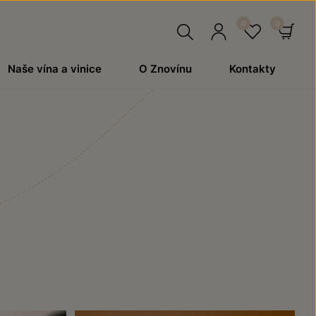
Hledat
Přihlásit
Oblíben
Ko
Naše vína a vinice
O Znovínu
Kontakty
se