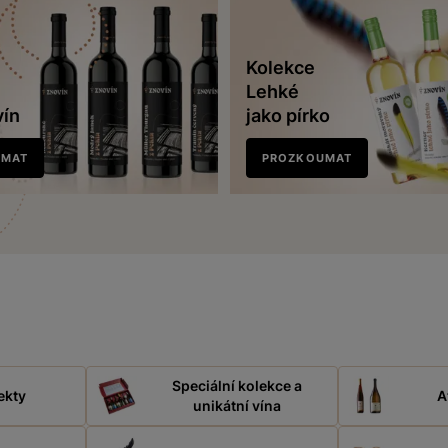
Kolekce
Lehké
vín
jako pírko
UMAT
PROZKOUMAT
Speciální kolekce a
ekty
A
unikátní vína