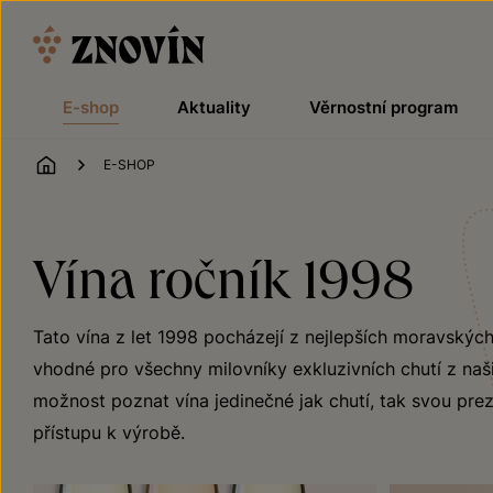
Přeskočit na obsah
E-shop
Aktuality
Věrnostní program
ÚVOD
E-SHOP
Vína ročník 1998
Tato vína z let 1998 pocházejí z nejlepších moravských
vhodné pro všechny milovníky exkluzivních chutí z naši
možnost poznat vína jedinečné jak chutí, tak svou preze
přístupu k výrobě.