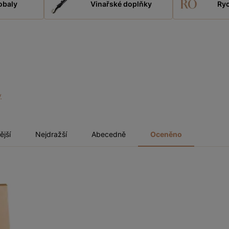
obaly
Vinařské doplňky
Ryc
y
ější
Nejdražší
Abecedně
Oceněno