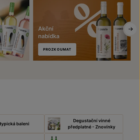
Akční
nabídka
PROZKOUMAT
Degustační vinné
typická baleni
předplatné - Znovínky