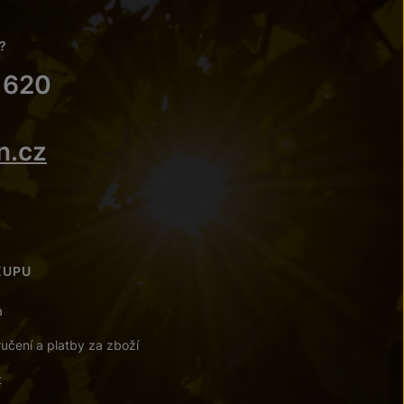
?
 620
n.cz
KUPU
a
učení a platby za zboží
t