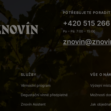
POTŘEBUJETE PORADIT
+420 515 266
Po – Pá: 7:00 – 15:00
znovin@znovi
SLUŽBY
VŠE O NÁ
Věrnostní program
Výdejní míst
Degustační vinné předplatné
Možnosti dor
Znovín Asistent
Jak objedna