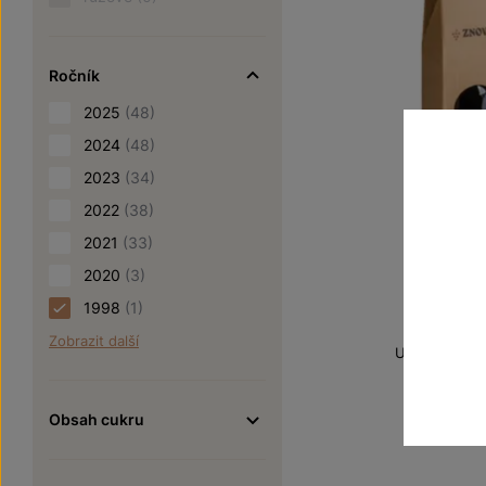
Ročník
2025
(48)
2024
(48)
2023
(34)
2022
(38)
2021
(33)
2020
(3)
Zweigelt
1998
(1)
Zobrazit další
Unikátní archi
jakostní ví
Šarže 1
Obsah cukru
900