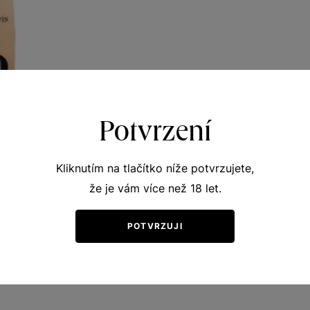
Potvrzení
Kliknutím na tlačítko níže potvrzujete,
že je vám více než 18 let.
rebe
vní vína
POTVRZUJI
no 1998
39
Kč