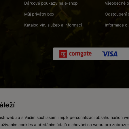
Dárkové poukazy na e-shop
Všeobecné o
Můj privátní box
Odstoupení 
Katalog vín, služeb a informací
Informace o 
 a. s.
/
Vnitřní oznamovací systém (whistleblowing)
/
Prohlášení o přís
leží
Zákaz prodeje alkoholických nápojů osobám mladším 18 let.
Vytvořil
webProgress
sti webu a s Vaším souhlasem i mj. k personalizaci obsahu našich w
 využívaním cookies a předáním údajů o chování na webu pro zobrazen