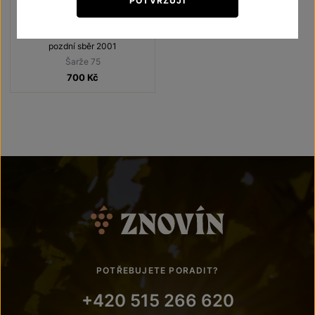
POTVRZUJI
Rulandské bílé
Unikátní archivní vína
pozdní sběr 2001
Šarže 75
700
Kč
POTŘEBUJETE PORADIT?
+420 515 266 620