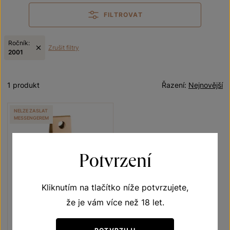
FILTROVAT
Ročník:
Zrušit filtry
2001
1 produkt
Řazení:
Nejnovější
NELZE ZASLAT
MESSENGEREM
Potvrzení
Kliknutím na tlačítko níže potvrzujete,
že je vám více než 18 let.