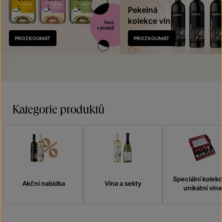
Pekelná
kolekce vín
Nově
PROZKOUMAT
PROZKOUMAT
v prodeji
Kategorie produktů
Speciální kolek
Akční nabídka
Vína a sekty
unikátní vína