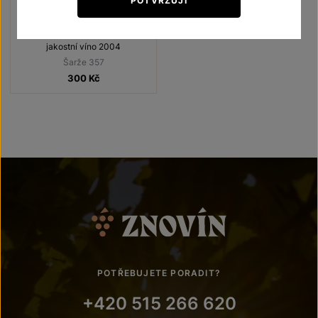
POTVRZUJI
Svatovavřinecké
Unikátní archivní vína
jakostní víno 2004
Šarže 357
300
Kč
POTŘEBUJETE PORADIT?
+420 515 266 620