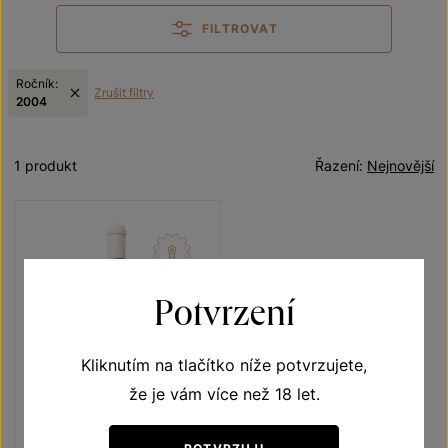
FILTROVAT
Ročník:
Zrušit filtry
2004
1 produkt
Řazení:
Nejnovější
Potvrzení
Kliknutím na tlačítko níže potvrzujete,
že je vám více než 18 let.