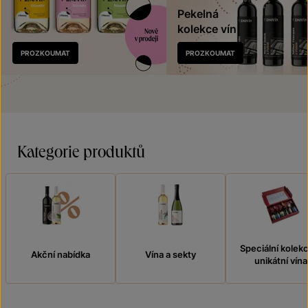
Pekelná
kolekce vín
Nově
PROZKOUMAT
PROZKOUMAT
v prodeji
Kategorie produktů
Speciální kolek
Akční nabídka
Vína a sekty
unikátní vína