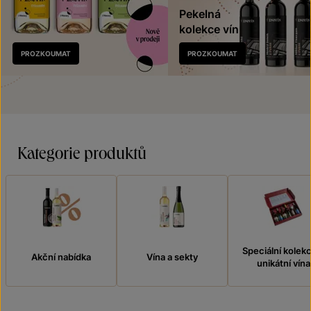
Pekelná
kolekce vín
Nově
PROZKOUMAT
PROZKOUMAT
v prodeji
Kategorie produktů
Speciální kolek
Akční nabídka
Vína a sekty
unikátní vína