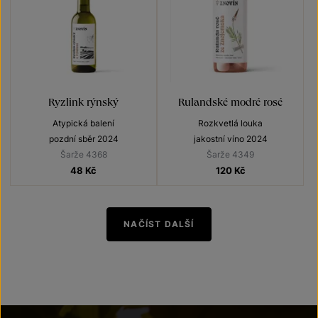
Ryzlink rýnský
Rulandské modré rosé
Atypická balení
Rozkvetlá louka
pozdní sběr 2024
jakostní víno 2024
Šarže 4368
Šarže 4349
48
Kč
120
Kč
NAČÍST DALŠÍ