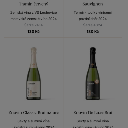
Tramín červený
Sauvignon
Zemská vína z VS Lechovice
Terroir - toulky vinicemi
moravské zemské víno 2024
pozdní sběr 2024
Šarže 2414
Šarže 4324
130
Kč
180
Kč
Znovín Classic Brut nature
Znovín De Luxe Brut
Sekty a šumivá vína
Sekty a šumivá vína
jakostní šumivé víno 2024
jakostní šumivé víno 2024