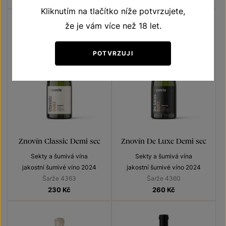
Kliknutím na tlačítko níže potvrzujete,
že je vám více než 18 let.
POTVRZUJI
Znovín Classic Demi sec
Znovín De Luxe Demi sec
Sekty a šumivá vína
Sekty a šumivá vína
jakostní šumivé víno 2024
jakostní šumivé víno 2024
Šarže 4363
Šarže 4360
230
Kč
260
Kč