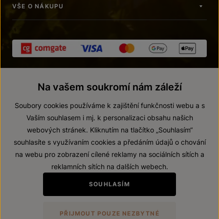
VŠE O NÁKUPU
Na vašem soukromí nám záleží
Soubory cookies používáme k zajištění funkčnosti webu a s
Vaším souhlasem i mj. k personalizaci obsahu našich
webových stránek. Kliknutím na tlačítko „Souhlasím“
© 2026 ZNOVÍN ZNOJMO, a. s.
souhlasíte s využívaním cookies a předáním údajů o chování
Vnitřní oznamovací systém (whistleblowing)
na webu pro zobrazení cílené reklamy na sociálních sítích a
Prohlášení o přístupnosti
reklamních sítích na dalších webech.
Upravit nastavení
SOUHLASÍM
Zákaz prodeje alkoholických nápojů osobám mladším 18 let.
PŘIJMOUT POUZE NEZBYTNÉ
Vytvořil
webProgress