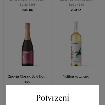
Šarže 4361
Šarže 4359
230
Kč
260
Kč
Znovín Classic Sekt Demi
Veltlínské zelené
sec
Sekty a šumivá vína
Vína s příběhem Ledňáček říční
jakostní šumivé víno 2024
pozdní sběr 2024
Potvrzení
Šarže 4353
Šarže 4366
230
Kč
180
Kč