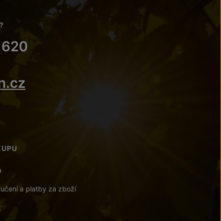
?
 620
n.cz
KUPU
a
učení a platby za zboží
t