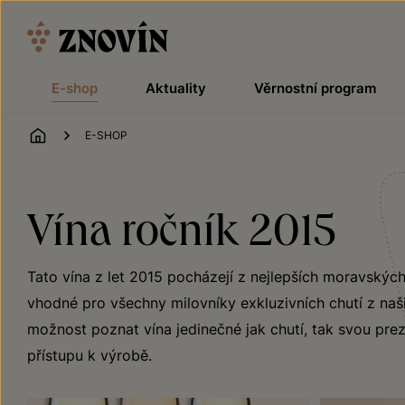
Přeskočit na obsah
E-shop
Aktuality
Věrnostní program
ÚVOD
E-SHOP
Vína ročník 2015
Tato vína z let 2015 pocházejí z nejlepších moravských
vhodné pro všechny milovníky exkluzivních chutí z naši
možnost poznat vína jedinečné jak chutí, tak svou preze
přístupu k výrobě.