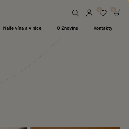
Hledat
Přihlásit
Oblíben
Ko
Naše vína a vinice
O Znovínu
Kontakty
se