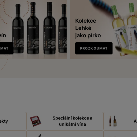
Kolekce
Lehké
vín
jako pírko
UMAT
PROZKOUMAT
Speciální kolekce a
ekty
A
unikátní vína