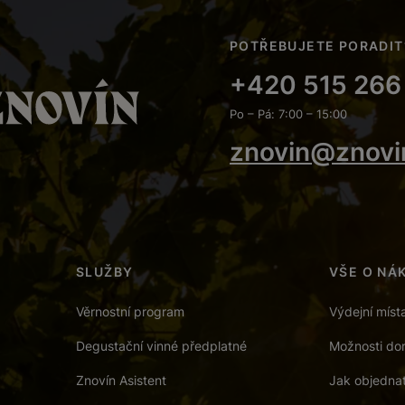
POTŘEBUJETE PORADIT
+420 515 266
Po – Pá: 7:00 – 15:00
znovin@znovi
SLUŽBY
VŠE O NÁ
Věrnostní program
Výdejní míst
Degustační vinné předplatné
Možnosti dor
Znovín Asistent
Jak objedna