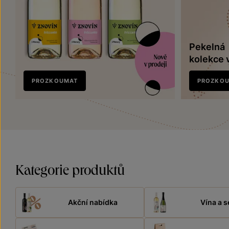
Pekelná
kolekce 
Nově
PROZKOUMAT
PROZKO
v prodeji
Kategorie produktů
Akční nabídka
Vína a s