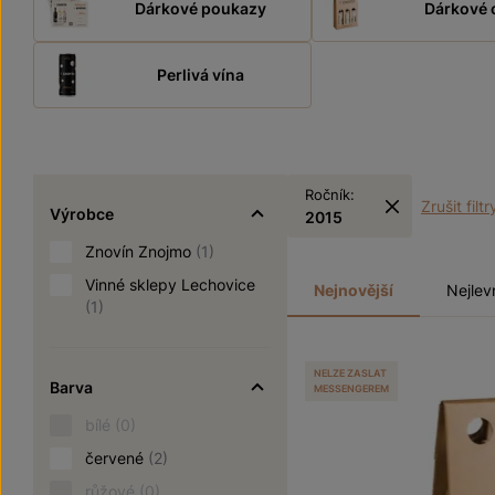
Dárkové poukazy
Dárkové 
Perlivá vína
Ročník:
Zrušit filtr
Výrobce
2015
Znovín Znojmo
(1)
Vinné sklepy Lechovice
Nejnovější
Nejlev
(1)
NELZE ZASLAT
Barva
MESSENGEREM
bílé
(0)
červené
(2)
růžové
(0)