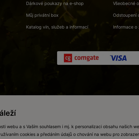
Dárkové poukazy na e-shop
Všeobecné o
Můj privátní box
Odstoupení 
Katalog vín, služeb a informací
Informace o 
 a. s.
/
Vnitřní oznamovací systém (whistleblowing)
/
Prohlášení o přís
leží
Zákaz prodeje alkoholických nápojů osobám mladším 18 let.
Vytvořil
webProgress
sti webu a s Vaším souhlasem i mj. k personalizaci obsahu našich w
 využívaním cookies a předáním údajů o chování na webu pro zobrazen