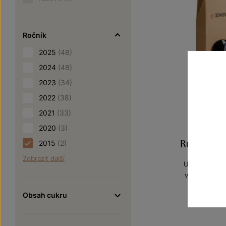
Ročník
2025
(48)
2024
(48)
2023
(34)
2022
(38)
2021
(33)
2020
(3)
Rulandské
2015
(2)
Zobrazit další
Unikátní archi
výběr z hroz
Šarže 5
Obsah cukru
300