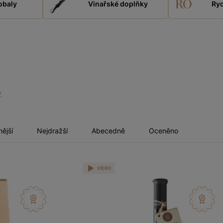
obaly
Vinařské doplňky
Ryc
y
nější
Nejdražší
Abecedně
Oceněno
VIDEO