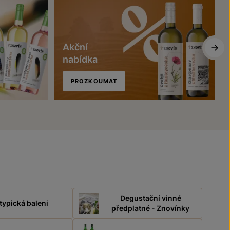
Akční
nabídka
PROZKOUMAT
Degustační vinné
typická baleni
předplatné - Znovínky