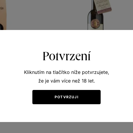
Potvrzení
Kliknutím na tlačítko níže potvrzujete,
že je vám více než 18 let.
 modré
Frankovka
vní vína
Přívlastková vína z VS Lechovice
POTVRZUJI
nů 2015
slámové víno 2015
093
Šarže 1526
400
Kč
Kč